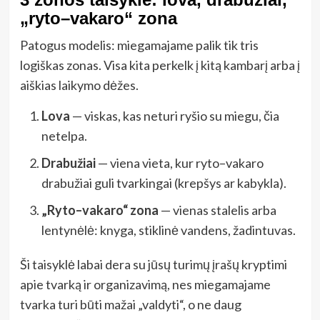
„ryto–vakaro“ zona
Patogus modelis: miegamajame palik tik tris
logiškas zonas. Visa kita perkelk į kitą kambarį arba į
aiškias laikymo dėžes.
Lova
— viskas, kas neturi ryšio su miegu, čia
netelpa.
Drabužiai
— viena vieta, kur ryto–vakaro
drabužiai guli tvarkingai (krepšys ar kabykla).
„Ryto–vakaro“ zona
— vienas stalelis arba
lentynėlė: knyga, stiklinė vandens, žadintuvas.
Ši taisyklė labai dera su jūsų turimų įrašų kryptimi
apie tvarką ir organizavimą, nes miegamajame
tvarka turi būti mažai „valdyti“, o ne daug