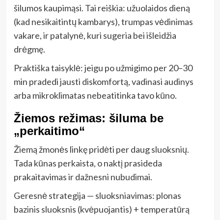
šilumos kaupimąsi. Tai reiškia: užuolaidos dieną
(kad nesikaitintų kambarys), trumpas vėdinimas
vakare, ir patalynė, kuri sugeria bei išleidžia
drėgmę.
Praktiška taisyklė: jeigu po užmigimo per 20–30
min pradedi jausti diskomfortą, vadinasi audinys
arba mikroklimatas nebeatitinka tavo kūno.
Žiemos režimas: šiluma be
„perkaitimo“
Žiemą žmonės linkę pridėti per daug sluoksnių.
Tada kūnas perkaista, o naktį prasideda
prakaitavimas ir dažnesni nubudimai.
Geresnė strategija — sluoksniavimas: plonas
bazinis sluoksnis (kvėpuojantis) + temperatūrą