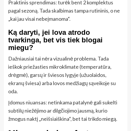
Praktinis sprendimas: turėk bent 2 komplektus
pagal sezoną. Tada skalbimas tampa rutininis, o ne
„kai jau visai nebeįmanoma“.
Ką daryti, jei lova atrodo
tvarkinga, bet vis tiek blogai
miegu?
Dažniausiai tai nėra vizualinė problema. Tada
ieškok priežasties mikroklimate (temperatūra,
drėgmė), garsų ir šviesos lygyje (užuolaidos,
ekranų šviesa) arba lovos medžiagų sąveikoje su
oda.
Įdomus niuansas: netinkama patalynė gali sukelti
subtilų niežėjimo ar dilgčiojimo jausmą, kurio
žmogus naktį „neišsiaiškina“, bet tai trikdo miegą.