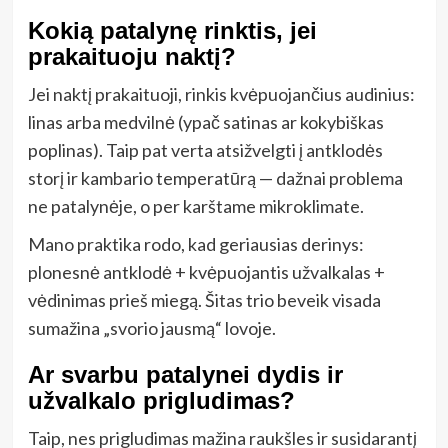
Kokią patalynę rinktis, jei
prakaituoju naktį?
Jei naktį prakaituoji, rinkis kvėpuojančius audinius:
linas arba medvilnė (ypač satinas ar kokybiškas
poplinas). Taip pat verta atsižvelgti į antklodės
storį ir kambario temperatūrą — dažnai problema
ne patalynėje, o per karštame mikroklimate.
Mano praktika rodo, kad geriausias derinys:
plonesnė antklodė + kvėpuojantis užvalkalas +
vėdinimas prieš miegą. Šitas trio beveik visada
sumažina „svorio jausmą“ lovoje.
Ar svarbu patalynei dydis ir
užvalkalo prigludimas?
Taip, nes prigludimas mažina raukšles ir susidarantį