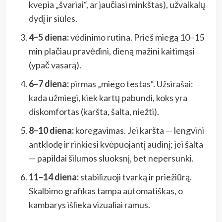
kvepia „švariai“, ar jaučiasi minkštas), užvalkalų
dydį ir siūles.
4–5 diena:
vėdinimo rutina. Prieš miegą 10–15
min plačiau pravėdini, dieną mažini kaitimąsi
(ypač vasarą).
6–7 diena:
pirmas „miego testas“. Užsirašai:
kada užmiegi, kiek kartų pabundi, koks yra
diskomfortas (karšta, šalta, niežti).
8–10 diena:
koregavimas. Jei karšta — lengvini
antklodę ir rinkiesi kvėpuojantį audinį; jei šalta
— papildai šilumos sluoksnį, bet nepersunki.
11–14 diena:
stabilizuoji tvarką ir priežiūrą.
Skalbimo grafikas tampa automatiškas, o
kambarys išlieka vizualiai ramus.