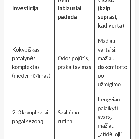
Investicija
labiausiai
(kaip
padeda
suprasi,
kad verta)
Mažiau
Kokybiškas
vartaisi,
patalynės
Odos pojūtis,
mažiau
komplektas
prakaitavimas
diskomforto
(medvilnė/linas)
po
užmigimo
Lengviau
palaikyti
2–3 komplektai
Skalbimo
švarą,
pagal sezoną
rutina
mažiau
„atidėlioji“