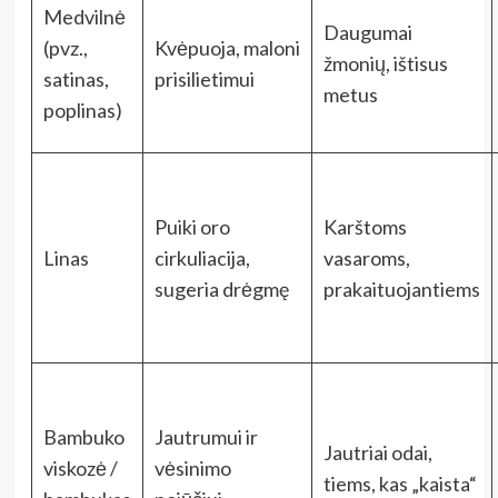
Medvilnė
Daugumai
(pvz.,
Kvėpuoja, maloni
žmonių, ištisus
satinas,
prisilietimui
metus
poplinas)
Puiki oro
Karštoms
Linas
cirkuliacija,
vasaroms,
sugeria drėgmę
prakaituojantiems
Bambuko
Jautrumui ir
Jautriai odai,
viskozė /
vėsinimo
tiems, kas „kaista“