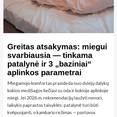
Greitas atsakymas: miegui
svarbiausia — tinkama
patalynė ir 3 „baziniai“
aplinkos parametrai
Miegamojo komfortas prasideda nuo dviejų dalykų:
kokios medžiagos liečiasi su oda ir kokioje aplinkoje
miegi. Jei 2026 m. rekomendacijų laužyti nenori,
laikykis paprastos taisyklės: patalynė turi būti
kvėpuojanti, o kambario režimas — pastovus