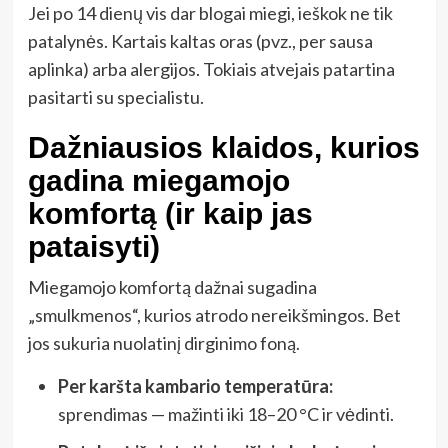
Jei po 14 dienų vis dar blogai miegi, ieškok ne tik
patalynės. Kartais kaltas oras (pvz., per sausa
aplinka) arba alergijos. Tokiais atvejais patartina
pasitarti su specialistu.
Dažniausios klaidos, kurios
gadina miegamojo
komfortą (ir kaip jas
pataisyti)
Miegamojo komfortą dažnai sugadina
„smulkmenos“, kurios atrodo nereikšmingos. Bet
jos sukuria nuolatinį dirginimo foną.
Per karšta kambario temperatūra:
sprendimas — mažinti iki 18–20 °C ir vėdinti.