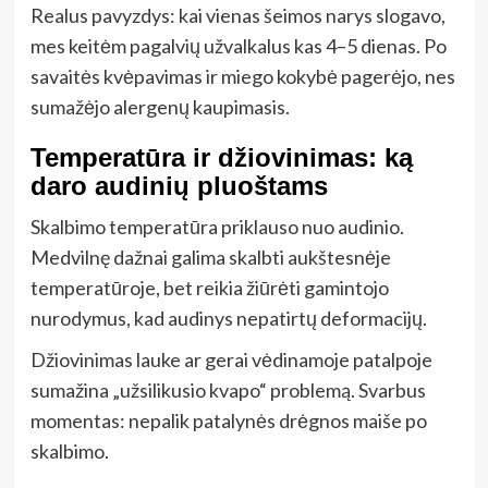
Realus pavyzdys: kai vienas šeimos narys slogavo,
mes keitėm pagalvių užvalkalus kas 4–5 dienas. Po
savaitės kvėpavimas ir miego kokybė pagerėjo, nes
sumažėjo alergenų kaupimasis.
Temperatūra ir džiovinimas: ką
daro audinių pluoštams
Skalbimo temperatūra priklauso nuo audinio.
Medvilnę dažnai galima skalbti aukštesnėje
temperatūroje, bet reikia žiūrėti gamintojo
nurodymus, kad audinys nepatirtų deformacijų.
Džiovinimas lauke ar gerai vėdinamoje patalpoje
sumažina „užsilikusio kvapo“ problemą. Svarbus
momentas: nepalik patalynės drėgnos maiše po
skalbimo.