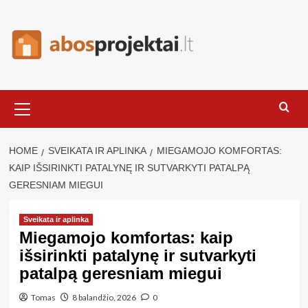
Skip
to
content
Primary
Menu
HOME
SVEIKATA IR APLINKA
MIEGAMOJO KOMFORTAS:
KAIP IŠSIRINKTI PATALYNĘ IR SUTVARKYTI PATALPĄ
GERESNIAM MIEGUI
Sveikata ir aplinka
Miegamojo komfortas: kaip
išsirinkti patalynę ir sutvarkyti
patalpą geresniam miegui
Tomas
8 balandžio, 2026
0