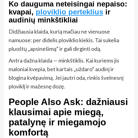
Ko dauguma neteisingai nepaiso:
kvapai,
ploviklio perteklius
ir
audinių minkštikliai
Didžiausia klaida, kurią mačiau ne vienuose
namuose: per didelis ploviklio kiekis. Tai sukelia
pluoštų „apsinešimą“ ir gali dirginti odą.
Antra dažna klaida — minkštiklis. Kai kuriems jis
maloniai kvepia, bet kartais „uždaro“ audinį ir
blogina kvėpavimą. Jei jautri oda, rinkis švelnesnį
ploviklį ir mažesnę dozę.
People Also Ask: dažniausi
klausimai apie miegą,
patalynę ir miegamojo
komfortą