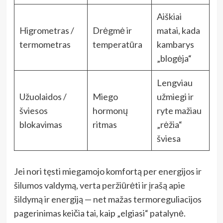
Aiškiai
Higrometras /
Drėgmė ir
matai, kada
termometras
temperatūra
kambarys
„blogėja“
Lengviau
Užuolaidos /
Miego
užmiegi ir
šviesos
hormonų
ryte mažiau
blokavimas
ritmas
„rėžia“
šviesa
Jei nori tęsti miegamojo komfortą per energijos ir
šilumos valdymą, verta peržiūrėti ir įrašą apie
šildymą ir energiją — net mažas termoreguliacijos
pagerinimas keičia tai, kaip „elgiasi“ patalynė.