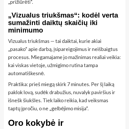
„prižiūrėti“.
„Vizualus triukšmas“: kodėl verta
sumažinti daiktų skaičių iki
minimumo
Vizualus triukšmas — tai daiktai, kurie akiai
„pasako“ apie darbą, įsipareigojimus ir neišbaigtus
procesus. Miegamajame jo mažinimas realiai veikia:
kai viskas vietoje, užmigimo rutina tampa
automatiškesnė.
Praktika: prieš miegą skirk 7 minutes. Per šį laiką
paklok lovą, sudėk drabužius, nuvalyk paviršius ir
išnešk šiukšles. Tiek laiko reikia, kad veiksmas
taptų įpročiu, o ne „gelbėjimo misija“.
Oro kokybė ir