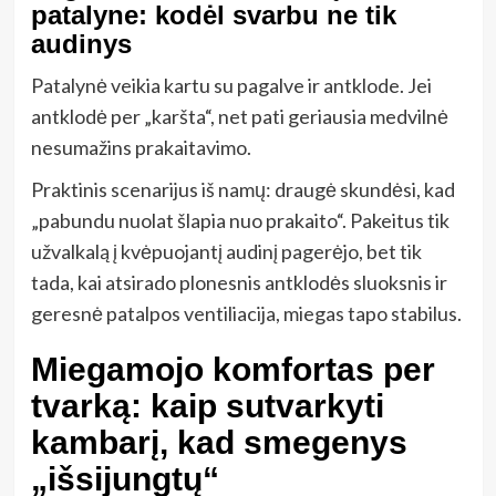
patalyne: kodėl svarbu ne tik
audinys
Patalynė veikia kartu su pagalve ir antklode. Jei
antklodė per „karšta“, net pati geriausia medvilnė
nesumažins prakaitavimo.
Praktinis scenarijus iš namų: draugė skundėsi, kad
„pabundu nuolat šlapia nuo prakaito“. Pakeitus tik
užvalkalą į kvėpuojantį audinį pagerėjo, bet tik
tada, kai atsirado plonesnis antklodės sluoksnis ir
geresnė patalpos ventiliacija, miegas tapo stabilus.
Miegamojo komfortas per
tvarką: kaip sutvarkyti
kambarį, kad smegenys
„išsijungtų“