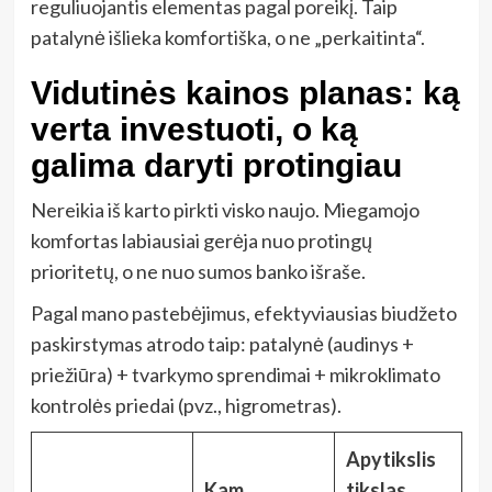
reguliuojantis elementas pagal poreikį. Taip
patalynė išlieka komfortiška, o ne „perkaitinta“.
Vidutinės kainos planas: ką
verta investuoti, o ką
galima daryti protingiau
Nereikia iš karto pirkti visko naujo. Miegamojo
komfortas labiausiai gerėja nuo protingų
prioritetų, o ne nuo sumos banko išraše.
Pagal mano pastebėjimus, efektyviausias biudžeto
paskirstymas atrodo taip: patalynė (audinys +
priežiūra) + tvarkymo sprendimai + mikroklimato
kontrolės priedai (pvz., higrometras).
Apytikslis
Kam
tikslas