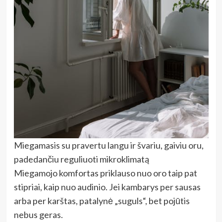
Miegamasis su pravertu langu ir švariu, gaiviu oru,
padedančiu reguliuoti mikroklimatą
Miegamojo komfortas priklauso nuo oro taip pat
stipriai, kaip nuo audinio. Jei kambarys per sausas
arba per karštas, patalynė „suguls“, bet pojūtis
nebus geras.