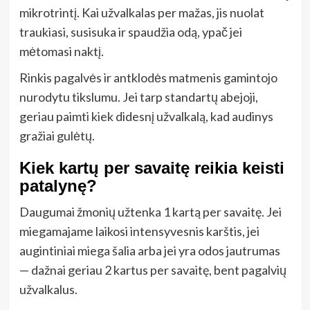
mikrotrintį. Kai užvalkalas per mažas, jis nuolat
traukiasi, susisuka ir spaudžia odą, ypač jei
mėtomasi naktį.
Rinkis pagalvės ir antklodės matmenis gamintojo
nurodytu tikslumu. Jei tarp standartų abejoji,
geriau paimti kiek didesnį užvalkalą, kad audinys
gražiai gulėtų.
Kiek kartų per savaitę reikia keisti
patalynę?
Daugumai žmonių užtenka 1 kartą per savaitę. Jei
miegamajame laikosi intensyvesnis karštis, jei
augintiniai miega šalia arba jei yra odos jautrumas
— dažnai geriau 2 kartus per savaitę, bent pagalvių
užvalkalus.