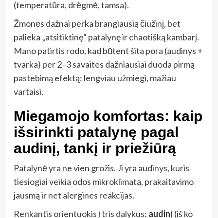
(temperatūra, drėgmė, tamsa).
Žmonės dažnai perka brangiausią čiužinį, bet
palieka „atsitiktinę“ patalynę ir chaotišką kambarį.
Mano patirtis rodo, kad būtent šita pora (audinys +
tvarka) per 2–3 savaites dažniausiai duoda pirmą
pastebimą efektą: lengviau užmiegi, mažiau
vartaisi.
Miegamojo komfortas: kaip
išsirinkti patalynę pagal
audinį, tankį ir priežiūrą
Patalynė yra ne vien grožis. Ji yra audinys, kuris
tiesiogiai veikia odos mikroklimatą, prakaitavimo
jausmą ir net alergines reakcijas.
Renkantis orientuokis į tris dalykus:
audinį
(iš ko