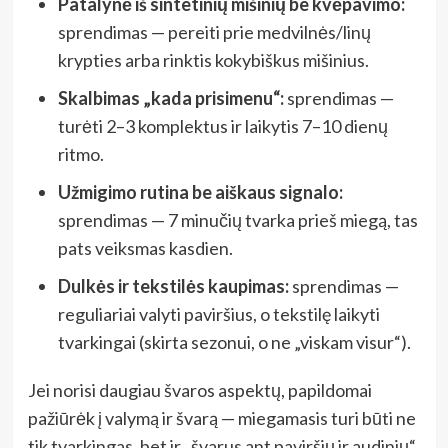
Patalynė iš sintetinių mišinių be kvėpavimo:
sprendimas — pereiti prie medvilnės/linų
krypties arba rinktis kokybiškus mišinius.
Skalbimas „kada prisimenu“:
sprendimas —
turėti 2–3 komplektus ir laikytis 7–10 dienų
ritmo.
Užmigimo rutina be aiškaus signalo:
sprendimas — 7 minučių tvarka prieš miegą, tas
pats veiksmas kasdien.
Dulkės ir tekstilės kaupimas:
sprendimas —
reguliariai valyti paviršius, o tekstilę laikyti
tvarkingai (skirta sezonui, o ne „viskam visur“).
Jei norisi daugiau švaros aspektų, papildomai
pažiūrėk į valymą ir švarą — miegamasis turi būti ne
tik tvarkingas, bet ir „švarus ant paviršių ir audinių“.