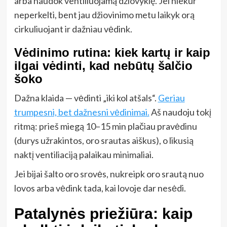
arba naudok ventiliuojamą džiovyklę. Jei niekur
neperkelti, bent jau džiovinimo metu laikyk orą
cirkuliuojant ir dažniau vėdink.
Vėdinimo rutina: kiek kartų ir kaip
ilgai vėdinti, kad nebūtų šalčio
šoko
Dažna klaida — vėdinti „iki kol atšals“.
Geriau
trumpesni, bet dažnesni vėdinimai.
Aš naudoju tokį
ritmą: prieš miegą 10–15 min plačiau pravėdinu
(durys užrakintos, oro srautas aiškus), o likusią
naktį ventiliaciją palaikau minimaliai.
Jei bijai šalto oro srovės, nukreipk oro srautą nuo
lovos arba vėdink tada, kai lovoje dar nesėdi.
Patalynės priežiūra: kaip