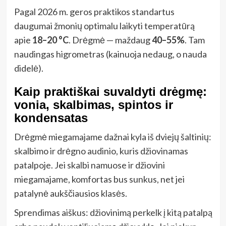
Pagal 2026 m. geros praktikos standartus
daugumai žmonių optimalu laikyti temperatūrą
apie
18–20 °C
. Drėgmė — maždaug
40–55%
. Tam
naudingas higrometras (kainuoja nedaug, o nauda
didelė).
Kaip praktiškai suvaldyti drėgmę:
vonia, skalbimas, spintos ir
kondensatas
Drėgmė miegamajame dažnai kyla iš dviejų šaltinių:
skalbimo ir drėgno audinio, kuris džiovinamas
patalpoje. Jei skalbi namuose ir džiovini
miegamajame, komfortas bus sunkus, net jei
patalynė aukščiausios klasės.
Sprendimas aiškus: džiovinimą perkelk į kitą patalpą