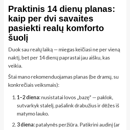
Praktinis 14 dienų planas:
kaip per dvi savaites
pasiekti realų komforto
šuolį
Duok sau realų laiką — miegas keičiasi ne per vieną
naktį, bet per 14 dienų paprastai jau aišku, kas
veikia.
Štai mano rekomenduojamas planas (be dramų, su
konkrečiais veiksmais):
1–2 diena:
nusistatai lovos „bazę“ — paklok,
sutvarkyk stalelį, pašalink drabužius ir dėžes iš
matymo lauko.
3 diena:
patalynės peržiūra. Patikrini audinį (ar