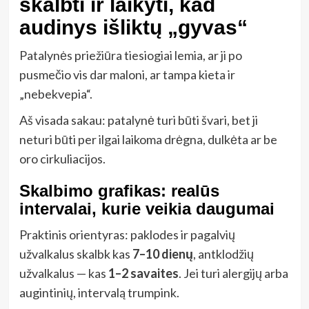
skalbti ir laikyti, kad
audinys išliktų „gyvas“
Patalynės priežiūra tiesiogiai lemia, ar ji po
pusmečio vis dar maloni, ar tampa kieta ir
„nebekvepia“.
Aš visada sakau: patalynė turi būti švari, bet ji
neturi būti per ilgai laikoma drėgna, dulkėta ar be
oro cirkuliacijos.
Skalbimo grafikas: realūs
intervalai, kurie veikia daugumai
Praktinis orientyras: paklodes ir pagalvių
užvalkalus skalbk kas
7–10 dienų
, antklodžių
užvalkalus — kas
1–2 savaites
. Jei turi alergijų arba
augintinių, intervalą trumpink.