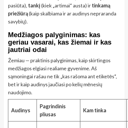
pasiūta),
tankį
(kiek „artimai“ austa) ir
tinkamą
priežiūrą
(kaip skalbiama ir ar audinys nepraranda
savybių).
Medžiagos palyginimas: kas
geriau vasarai, kas žiemai ir kas
jautriai odai
Žemiau — praktinis palyginimas, kaip skirtingos
medžiagos elgiasi realiame gyvenime. Aš
sąmoningai rašau ne tik „kas rašoma ant etiketės“,
bet ir kaip audinys jaučiasi po kelių mėnesių
naudojimo.
Pagrindinis
Audinys
Kam tinka
pliusas