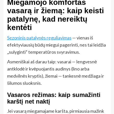
Miegamojo komfortas
vasarą ir žiemą: kaip keisti
patalynę, kad nereiktų
kentėti
Sezoninis patalynės reguliavimas
— vienas iš
efektyviausių būdų miegui pagerinti, nes tai leidžia
„sulyginti“ temperatūros svyravimus.
Asmeniškai aš darau taip: vasarai — lengvesnė
antklodė ir kvėpuojantis audinys (lino arba
medvilnės kryptis), žiemai — tankesnė medžiaga ir
šilumos sluoksnis.
Vasaros režimas: kaip sumažinti
karštį net naktį
Jei vasarą miegamajame karšta, pirmiausia mažink