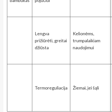
bambukas
pojūčiui
Lengva
Kelionėms,
prižiūrėti, greitai
trumpalaikiam
džiūsta
naudojimui
Termoreguliacija
Žiemai, jei šąli