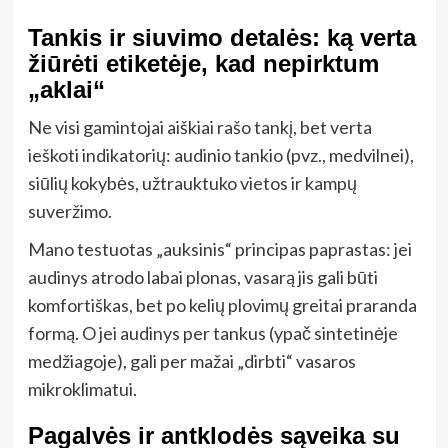
Tankis ir siuvimo detalės: ką verta
žiūrėti etiketėje, kad nepirktum
„aklai“
Ne visi gamintojai aiškiai rašo tankį, bet verta
ieškoti indikatorių: audinio tankio (pvz., medvilnei),
siūlių kokybės, užtrauktuko vietos ir kampų
suveržimo.
Mano testuotas „auksinis“ principas paprastas: jei
audinys atrodo labai plonas, vasarą jis gali būti
komfortiškas, bet po kelių plovimų greitai praranda
formą. O jei audinys per tankus (ypač sintetinėje
medžiagoje), gali per mažai „dirbti“ vasaros
mikroklimatui.
Pagalvės ir antklodės sąveika su