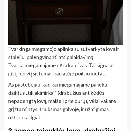
Tvarkinga miegamojo aplinka su sutvarkyta lova ir
staleliu, palengvinanti atsipalaidavimą
Tvarka miegamajame nėra kaprizas. Tai signalas
jūsų nervų sistemai, kad atėjo poilsio metas.
Aš pastebėjau, kad kai miegamajame palieku
daiktus „tik akimirkai“ (drabužius ant kėdės,
nepadengtą lovą, maišelį prie durų), vėlai vakare
grįžta mintys, triukšmas galvoje, ir užmigimas
užtrunka ilgiau.
3 zonos taisyklė: lova, drabužiai,