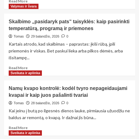
Read
Read More
more
Valymas ir švara
about
Mikroremontas
Skalbimo „pasidaryk pats“ taisyklės: kaip pasirinkti
namuose:
temperatūrą, programą ir priemones
7
smulkūs
Tomas
29 balandžio, 2026
0
darbai,
Kartais atrodo, kad skalbimas – paprastas: įkiši rūbą, įpili
kuriuos
priemonės ir viskas. Bet paskui lieka arba pilkos dėmės, arba
verta
išsitampę...
atlikti
dar
Read
Read More
prieš
more
Sveikata ir aplinka
atsirandant
about
gedimams
Skalbimo
Namų kvapo kontrolė: kodėl tvyro nepageidaujami
„pasidaryk
kvapai ir kaip juos pašalinti tvariai
pats“
taisyklės:
Tomas
28 balandžio, 2026
0
kaip
Kai įeinu į butą po ilgesnės dienos lauke, pirmiausia užuodžiu ne
pasirinkti
baldus ar remontą, o kvapą. Ir dažnai jis būna...
temperatūrą,
programą
Read
Read More
ir
more
Sveikata ir aplinka
priemones
about