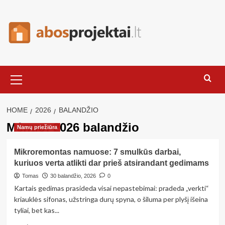
Skip
to
content
Primary
Menu
HOME
2026
BALANDŽIO
Mėnuo:
2026 balandžio
Namų priežiūra
Mikroremontas namuose: 7 smulkūs darbai,
kuriuos verta atlikti dar prieš atsirandant gedimams
Tomas
30 balandžio, 2026
0
Kartais gedimas prasideda visai nepastebimai: pradeda „verkti“
kriauklės sifonas, užstringa durų spyna, o šiluma per plyšį išeina
tyliai, bet kas...