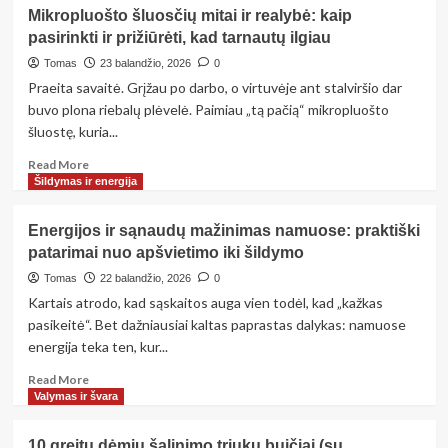
Biudžetinis
Mikropluošto šluosčių mitai ir realybė: kaip
namų
pasirinkti ir prižiūrėti, kad tarnautų ilgiau
remontas:
7
Tomas
23 balandžio, 2026
0
sprendimai,
Praeita savaitė. Grįžau po darbo, o virtuvėje ant stalviršio dar
kurie
buvo plona riebalų plėvelė. Paimiau „tą pačią“ mikropluošto
vizualiai
šluostę, kuria...
atnaujina
interjerą
Read
Read More
mažiausiomis
more
Šildymas ir energija
sąnaudomis
about
Mikropluošto
Energijos ir sąnaudų mažinimas namuose: praktiški
šluosčių
patarimai nuo apšvietimo iki šildymo
mitai
ir
Tomas
22 balandžio, 2026
0
realybė:
Kartais atrodo, kad sąskaitos auga vien todėl, kad „kažkas
kaip
pasikeitė“. Bet dažniausiai kaltas paprastas dalykas: namuose
pasirinkti
energija teka ten, kur...
ir
prižiūrėti,
Read
Read More
kad
more
Valymas ir švara
tarnautų
about
ilgiau
Energijos
10 greitų dėmių šalinimo triukų buičiai (su