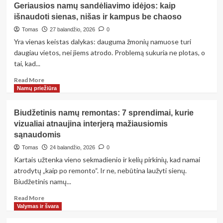
Geriausios namų sandėliavimo idėjos: kaip
namų
išnaudoti sienas, nišas ir kampus be chaoso
sprendimai:
20
Tomas
27 balandžio, 2026
0
idėjų,
Yra vienas keistas dalykas: dauguma žmonių namuose turi
kurios
daugiau vietos, nei jiems atrodo. Problemą sukuria ne plotas, o
mažina
tai, kad...
atliekas
ir
Read
Read More
ilgainiui
more
Namų priežiūra
sutaupo
about
pinigų
Geriausios
Biudžetinis namų remontas: 7 sprendimai, kurie
namų
vizualiai atnaujina interjerą mažiausiomis
sandėliavimo
sąnaudomis
idėjos:
kaip
Tomas
24 balandžio, 2026
0
išnaudoti
Kartais užtenka vieno sekmadienio ir kelių pirkinių, kad namai
sienas,
atrodytų „kaip po remonto“. Ir ne, nebūtina laužyti sienų.
nišas
Biudžetinis namų...
ir
kampus
Read
Read More
be
more
Valymas ir švara
chaoso
about