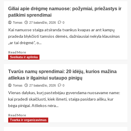
Namų
Giliai apie drėgmę namuose: požymiai, priežastys ir
kvapo
patikimi sprendimai
kontrolė:
kodėl
Tomas
27 balandžio, 2026
0
tvyro
Kai namuose staiga atsiranda tvankus kvapas ar ant kampų
nepageidaujami
pradeda blykčioti tamsios dėmės, dažniausiai nekyla klausimas
kvapai
„ar tai drėgmė“, o...
ir
kaip
Read
Read More
juos
more
Sveikata ir aplinka
pašalinti
about
tvariai
Giliai
Tvarūs namų sprendimai: 20 idėjų, kurios mažina
apie
atliekas ir ilgainiui sutaupo pinigų
drėgmę
namuose:
Tomas
27 balandžio, 2026
0
požymiai,
Vienas dalykas, kurį pastebėjau gyvendama nuosavame name:
priežastys
kai pradedi skaičiuoti, kiek išmeti, staiga pasidaro aišku, kur
ir
bėga pinigai. Atliekos nėra...
patikimi
sprendimai
Read
Read More
more
Tvarka ir organizavimas
about
Tvarūs