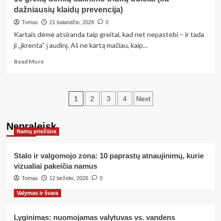
ir
dažniausių klaidų prevencija)
sąnaudų
mažinimas
Tomas
21 balandžio, 2026
0
namuose:
Kartais dėmė atsiranda taip greitai, kad net nepastebi – ir tada
praktiški
ji „įkrenta“ į audinį. Aš ne kartą mačiau, kaip...
patarimai
nuo
Read
Read More
apšvietimo
more
iki
about
šildymo
10
Įrašų
greitų
1
2
3
4
Next
dėmių
puslapiavimas
šalinimo
Nepraleisk
triukų
Namų priežiūra
buičiai
(su
dažniausių
Stalo ir valgomojo zona: 10 paprastų atnaujinimų, kurie
klaidų
vizualiai pakeičia namus
prevencija)
Tomas
12 birželio, 2026
0
Valymas ir švara
Lyginimas: nuomojamas valytuvas vs. vandens