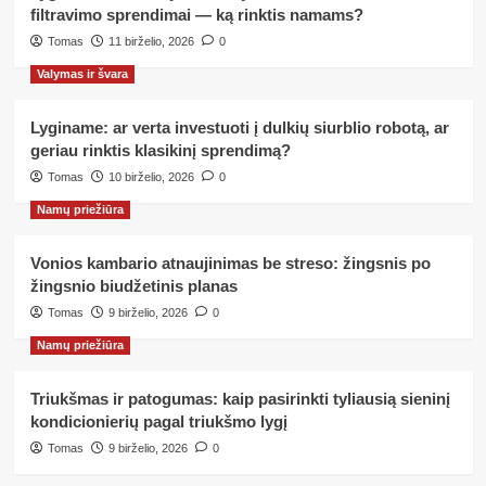
filtravimo sprendimai — ką rinktis namams?
Tomas
11 birželio, 2026
0
Valymas ir švara
Lyginame: ar verta investuoti į dulkių siurblio robotą, ar
geriau rinktis klasikinį sprendimą?
Tomas
10 birželio, 2026
0
Namų priežiūra
Vonios kambario atnaujinimas be streso: žingsnis po
žingsnio biudžetinis planas
Tomas
9 birželio, 2026
0
Namų priežiūra
Triukšmas ir patogumas: kaip pasirinkti tyliausią sieninį
kondicionierių pagal triukšmo lygį
Tomas
9 birželio, 2026
0