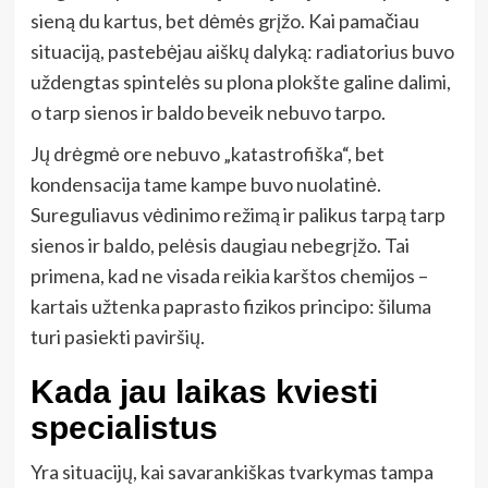
sieną du kartus, bet dėmės grįžo. Kai pamačiau
situaciją, pastebėjau aiškų dalyką: radiatorius buvo
uždengtas spintelės su plona plokšte galine dalimi,
o tarp sienos ir baldo beveik nebuvo tarpo.
Jų drėgmė ore nebuvo „katastrofiška“, bet
kondensacija tame kampe buvo nuolatinė.
Sureguliavus vėdinimo režimą ir palikus tarpą tarp
sienos ir baldo, pelėsis daugiau nebegrįžo. Tai
primena, kad ne visada reikia karštos chemijos –
kartais užtenka paprasto fizikos principo: šiluma
turi pasiekti paviršių.
Kada jau laikas kviesti
specialistus
Yra situacijų, kai savarankiškas tvarkymas tampa