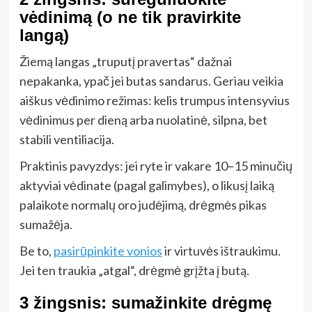
vėdinimą (o ne tik pravirkite
langą)
Žiemą langas „truputį pravertas“ dažnai
nepakanka, ypač jei butas sandarus. Geriau veikia
aiškus vėdinimo režimas: kelis trumpus intensyvius
vėdinimus per dieną arba nuolatinė, silpna, bet
stabili ventiliacija.
Praktinis pavyzdys: jei ryte ir vakare 10–15 minučių
aktyviai vėdinate (pagal galimybes), o likusį laiką
palaikote normalų oro judėjimą, drėgmės pikas
sumažėja.
Be to,
pasirūpinkite vonios
ir virtuvės ištraukimu.
Jei ten traukia „atgal“, drėgmė grįžta į butą.
3 žingsnis: sumažinkite drėgmę