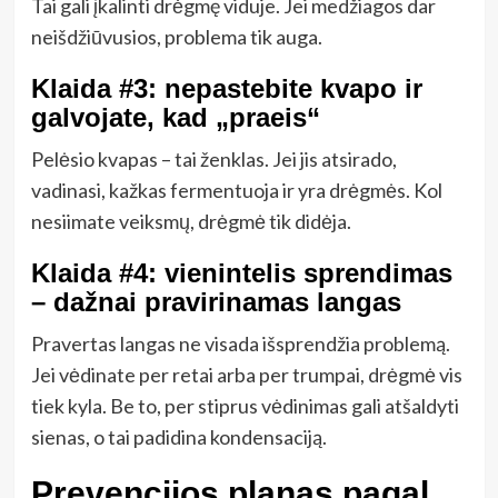
Tai gali įkalinti drėgmę viduje. Jei medžiagos dar
neišdžiūvusios, problema tik auga.
Klaida #3: nepastebite kvapo ir
galvojate, kad „praeis“
Pelėsio kvapas – tai ženklas. Jei jis atsirado,
vadinasi, kažkas fermentuoja ir yra drėgmės. Kol
nesiimate veiksmų, drėgmė tik didėja.
Klaida #4: vienintelis sprendimas
– dažnai pravirinamas langas
Pravertas langas ne visada išsprendžia problemą.
Jei vėdinate per retai arba per trumpai, drėgmė vis
tiek kyla. Be to, per stiprus vėdinimas gali atšaldyti
sienas, o tai padidina kondensaciją.
Prevencijos planas pagal