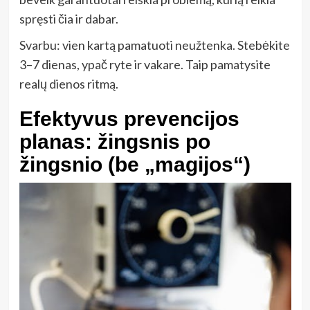
spręsti čia ir dabar.
Svarbu: vien kartą pamatuoti neužtenka. Stebėkite
3–7 dienas, ypač ryte ir vakare. Taip pamatysite
realų dienos ritmą.
Efektyvus prevencijos
planas: žingsnis po
žingsnio (be „magijos“)