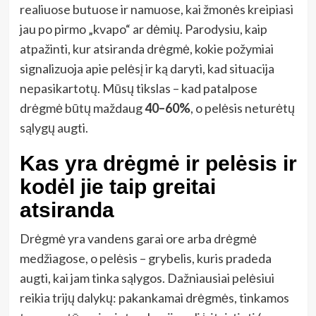
realiuose butuose ir namuose, kai žmonės kreipiasi
jau po pirmo „kvapo“ ar dėmių. Parodysiu, kaip
atpažinti, kur atsiranda drėgmė, kokie požymiai
signalizuoja apie pelėsį ir ką daryti, kad situacija
nepasikartotų. Mūsų tikslas – kad patalpose
drėgmė būtų maždaug
40–60%
, o pelėsis neturėtų
sąlygų augti.
Kas yra drėgmė ir pelėsis ir
kodėl jie taip greitai
atsiranda
Drėgmė yra vandens garai ore arba drėgmė
medžiagose, o pelėsis – grybelis, kuris pradeda
augti, kai jam tinka sąlygos. Dažniausiai pelėsiui
reikia trijų dalykų: pakankamai drėgmės, tinkamos