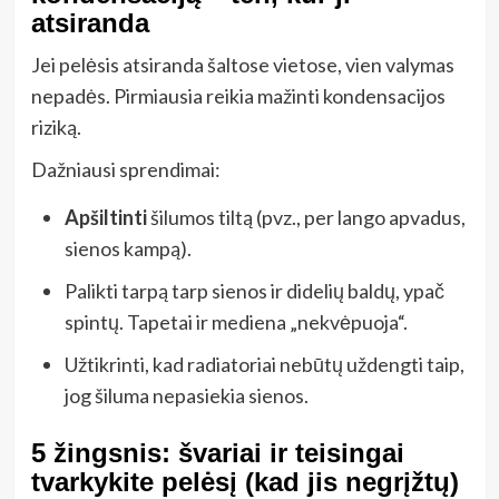
atsiranda
Jei pelėsis atsiranda šaltose vietose, vien valymas
nepadės. Pirmiausia reikia mažinti kondensacijos
riziką.
Dažniausi sprendimai:
Apšiltinti
šilumos tiltą (pvz., per lango apvadus,
sienos kampą).
Palikti tarpą tarp sienos ir didelių baldų, ypač
spintų. Tapetai ir mediena „nekvėpuoja“.
Užtikrinti, kad radiatoriai nebūtų uždengti taip,
jog šiluma nepasiekia sienos.
5 žingsnis: švariai ir teisingai
tvarkykite pelėsį (kad jis negrįžtų)