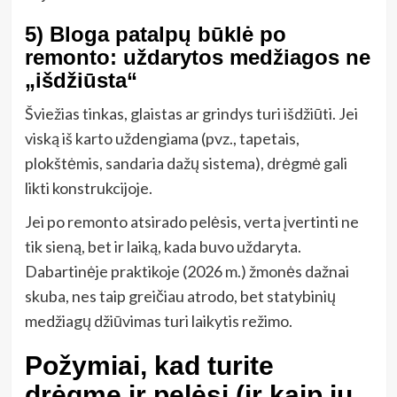
5) Bloga patalpų būklė po
remonto: uždarytos medžiagos ne
„išdžiūsta“
Šviežias tinkas, glaistas ar grindys turi išdžiūti. Jei
viską iš karto uždengiama (pvz., tapetais,
plokštėmis, sandaria dažų sistema), drėgmė gali
likti konstrukcijoje.
Jei po remonto atsirado pelėsis, verta įvertinti ne
tik sieną, bet ir laiką, kada buvo uždaryta.
Dabartinėje praktikoje (2026 m.) žmonės dažnai
skuba, nes taip greičiau atrodo, bet statybinių
medžiagų džiūvimas turi laikytis režimo.
Požymiai, kad turite
drėgmę ir pelėsį (ir kaip jų