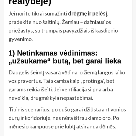
realybėje)
Jei norite tikrai sumažinti
drėgmę ir pelėsį
,
pradėkite nuo šaltinių. Žemiau – dažniausios
priežastys, su trumpais pavyzdžiais iš kasdienio
gyvenimo.
1) Netinkamas vėdinimas:
„užsukame“ butą, bet garai lieka
Daugelis šeimų vasarą vėdina, o žiemą langus laiko
vos pravertus. Tai skamba kaip „protinga“, bet
garams reikia išeiti. Jei ventiliacija silpna arba
neveikia, drėgmė kyla nepastebimai.
Tipinis scenarijus: po dušo garai džiūsta ant vonios
durų ir koridoriuje, nes nėra ištraukiamo oro. Po
mėnesio kampuose prie lubų atsiranda dėmės.