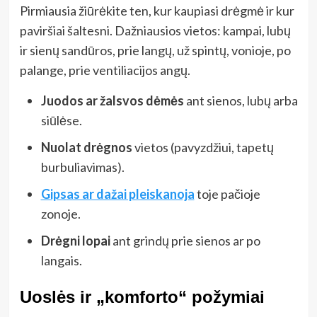
Pirmiausia žiūrėkite ten, kur kaupiasi drėgmė ir kur
paviršiai šaltesni. Dažniausios vietos: kampai, lubų
ir sienų sandūros, prie langų, už spintų, vonioje, po
palange, prie ventiliacijos angų.
Juodos ar žalsvos dėmės
ant sienos, lubų arba
siūlėse.
Nuolat drėgnos
vietos (pavyzdžiui, tapetų
burbuliavimas).
Gipsas ar dažai pleiskanoja
toje pačioje
zonoje.
Drėgni lopai
ant grindų prie sienos ar po
langais.
Uoslės ir „komforto“ požymiai