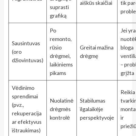
aiškūs skaičiai
tik pa
suprasti
probl
grafiką
Po
Jei yra
remonto,
nuotėk
Sausintuvas
rūsio
Greitai mažina
bloga
(oro
drėgmei,
drėgmę
ventili
džiovintuvas)
laikiniems
– pro
pikams
grįžta
Vėdinimo
Reikia
sprendimai
Nuolatinė
Stabilumas
tvarki
(pvz.,
drėgmės
ilgalaikėje
monta
rekuperacija
kontrolė
perspektyvoje
ir
ar efektyvus
prieži
ištraukimas)