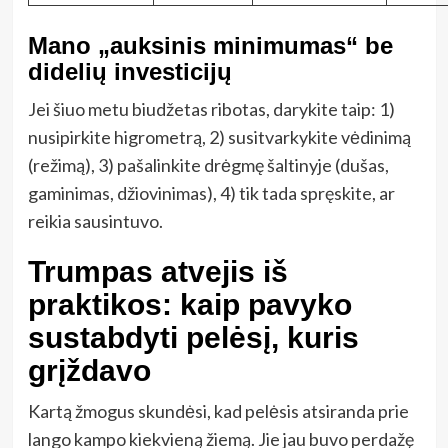
Mano „auksinis minimumas“ be
didelių investicijų
Jei šiuo metu biudžetas ribotas, darykite taip: 1)
nusipirkite higrometrą, 2) susitvarkykite vėdinimą
(režimą), 3) pašalinkite drėgmę šaltinyje (dušas,
gaminimas, džiovinimas), 4) tik tada spręskite, ar
reikia sausintuvo.
Trumpas atvejis iš
praktikos: kaip pavyko
sustabdyti pelėsį, kuris
grįždavo
Kartą žmogus skundėsi, kad pelėsis atsiranda prie
lango kampo kiekvieną žiemą. Jie jau buvo perdažę