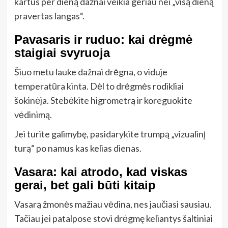
kartus per dieną dažnai veikia geriau nei „visą dieną
pravertas langas“.
Pavasaris ir ruduo: kai drėgmė
staigiai svyruoja
Šiuo metu lauke dažnai drėgna, o viduje
temperatūra kinta. Dėl to drėgmės rodikliai
šokinėja. Stebėkite higrometrą ir koreguokite
vėdinimą.
Jei turite galimybę, pasidarykite trumpą „vizualinį
turą“ po namus kas kelias dienas.
Vasara: kai atrodo, kad viskas
gerai, bet gali būti kitaip
Vasarą žmonės mažiau vėdina, nes jaučiasi sausiau.
Tačiau jei patalpose stovi drėgmę keliantys šaltiniai