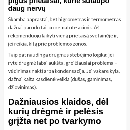
pigūs prietaisai, kurie sutaupo
daug nervų
Skamba paprastai, bet higrometras ir termometras
dažnai parodo tai, ko nematote akimis. Aš
rekomenduoju laikyti vieną prietaisą svetainėje ir,
jei reikia, kitą prie problemos zonos.
Taip pat naudinga drėgmės stebėjimo logika: jei
ryte drėgmė labai aukšta, greičiausiai problema –
vėdinimas naktį arba kondensacija. Jei vakare kyla,
dažnai kalta kasdienė veikla (dušas, gaminimas,
džiovinimas).
Dažniausios klaidos, dėl
kurių drėgmė ir pelėsis
grįžta net po tvarkymo