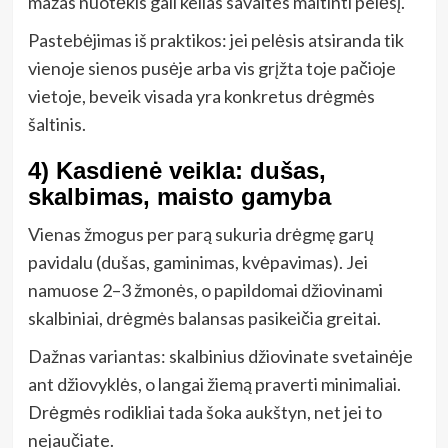
mažas nuotėkis gali kelias savaites maitinti pelėsį.
Pastebėjimas iš praktikos: jei pelėsis atsiranda tik
vienoje sienos pusėje arba vis grįžta toje pačioje
vietoje, beveik visada yra konkretus drėgmės
šaltinis.
4) Kasdienė veikla: dušas,
skalbimas, maisto gamyba
Vienas žmogus per parą sukuria drėgmę garų
pavidalu (dušas, gaminimas, kvėpavimas). Jei
namuose 2–3 žmonės, o papildomai džiovinami
skalbiniai, drėgmės balansas pasikeičia greitai.
Dažnas variantas: skalbinius džiovinate svetainėje
ant džiovyklės, o langai žiemą praverti minimaliai.
Drėgmės rodikliai tada šoka aukštyn, net jei to
nejaučiate.