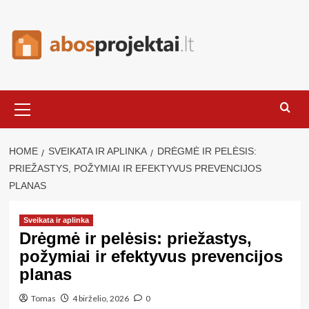
Skip
to
content
Primary
Menu
HOME
SVEIKATA IR APLINKA
DRĖGMĖ IR PELĖSIS:
PRIEŽASTYS, POŽYMIAI IR EFEKTYVUS PREVENCIJOS
PLANAS
Sveikata ir aplinka
Drėgmė ir pelėsis: priežastys,
požymiai ir efektyvus prevencijos
planas
Tomas
4 birželio, 2026
0