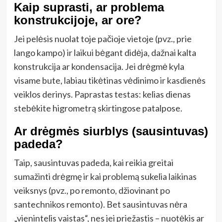
Kaip suprasti, ar problema
konstrukcijoje, ar ore?
Jei pelėsis nuolat toje pačioje vietoje (pvz., prie
lango kampo) ir laikui bėgant didėja, dažnai kalta
konstrukcija ar kondensacija. Jei drėgmė kyla
visame bute, labiau tikėtinas vėdinimo ir kasdienės
veiklos derinys. Paprastas testas: kelias dienas
stebėkite higrometrą skirtingose patalpose.
Ar drėgmės siurblys (sausintuvas)
padeda?
Taip, sausintuvas padeda, kai reikia greitai
sumažinti drėgmę ir kai problemą sukelia laikinas
veiksnys (pvz., po remonto, džiovinant po
santechnikos remonto). Bet sausintuvas nėra
„vienintelis vaistas“, nes jei priežastis – nuotėkis ar