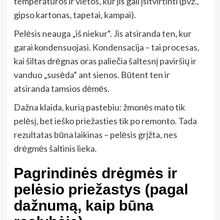
temperatūros ir vietos, kur jis gali įsitvirtinti (pvz.,
gipso kartonas, tapetai, kampai).
Pelėsis neauga „iš niekur“. Jis atsiranda ten, kur
garai kondensuojasi. Kondensacija – tai procesas,
kai šiltas drėgnas oras paliečia šaltesnį paviršių ir
vanduo „susėda“ ant sienos. Būtent ten ir
atsiranda tamsios dėmės.
Dažna klaida, kurią pastebiu: žmonės mato tik
pelėsį, bet ieško priežasties tik po remonto. Tada
rezultatas būna laikinas – pelėsis grįžta, nes
drėgmės šaltinis lieka.
Pagrindinės drėgmės ir
pelėsio priežastys (pagal
dažnumą, kaip būna