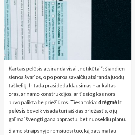
Kartais pelėsis atsiranda visai „netikėtai“: šiandien
sienos švarios, o po poros savaičių atsiranda juodų
taškelių. Ir tada prasideda klausimas – ar kaltas
oras, ar namo konstrukcijos, ar tiesiog kas nors
buvo palikta be priežiūros. Tiesa tokia:
drėgmė ir
pelėsis
beveik visada turi aiškias priežastis, o jų
galima išvengti gana paprastu, bet nuosekliu planu.
Šiame straipsnyje remsiuosi tuo, ką pats matau