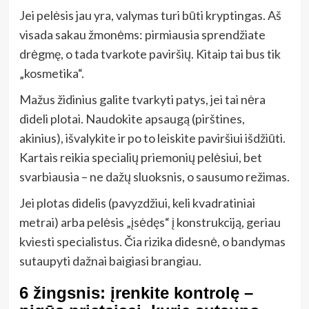
Jei pelėsis jau yra, valymas turi būti kryptingas. Aš
visada sakau žmonėms: pirmiausia sprendžiate
drėgmę, o tada tvarkote paviršių. Kitaip tai bus tik
„kosmetika“.
Mažus židinius galite tvarkyti patys, jei tai nėra
dideli plotai. Naudokite apsaugą (pirštines,
akinius), išvalykite ir po to leiskite paviršiui išdžiūti.
Kartais reikia specialių priemonių pelėsiui, bet
svarbiausia – ne dažų sluoksnis, o sausumo režimas.
Jei plotas didelis (pavyzdžiui, keli kvadratiniai
metrai) arba pelėsis „įsėdęs“ į konstrukciją, geriau
kviesti specialistus. Čia rizika didesnė, o bandymas
sutaupyti dažnai baigiasi brangiau.
6 žingsnis: įrenkite kontrolę –