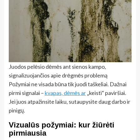
Juodos pelėsio dėmės ant sienos kampo,
signalizuojančios apie drėgmės problemą
Požymiai ne visada būna tik juodi taškeliai. Dažnai
pirmi signalai –
kvapas, dėmės ar
„keisti“ paviršiai.
Jei juos atpažinsite laiku, sutaupysite daug darbo ir
pinigų.
Vizualūs požymiai: kur žiūrėti
pirmiausia