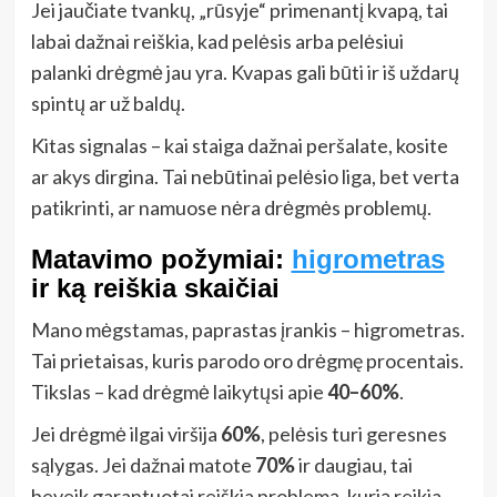
Jei jaučiate tvankų, „rūsyje“ primenantį kvapą, tai
labai dažnai reiškia, kad pelėsis arba pelėsiui
palanki drėgmė jau yra. Kvapas gali būti ir iš uždarų
spintų ar už baldų.
Kitas signalas – kai staiga dažnai peršalate, kosite
ar akys dirgina. Tai nebūtinai pelėsio liga, bet verta
patikrinti, ar namuose nėra drėgmės problemų.
Matavimo požymiai:
higrometras
ir ką reiškia skaičiai
Mano mėgstamas, paprastas įrankis – higrometras.
Tai prietaisas, kuris parodo oro drėgmę procentais.
Tikslas – kad drėgmė laikytųsi apie
40–60%
.
Jei drėgmė ilgai viršija
60%
, pelėsis turi geresnes
sąlygas. Jei dažnai matote
70%
ir daugiau, tai
beveik garantuotai reiškia problemą, kurią reikia