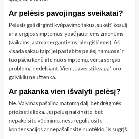
Ar pelėsis pavojingas sveikatai?
Pelėsis gali dirginti kvėpavimo takus, sukelti kosulį
ar alergijos simptomus, ypač jautriems žmonėms
(vaikams, astma sergantiems, alergiškiems). Aš
visada sakau taip: jei pastebite pelėsį namuose ir
tuo pačiu kenčiate nuo simptomų, verta spręsti
problemą nedelsiant. Vien „paversti kvapą“ oro
gaivikliu neužtenka.
Ar pakanka vien išvalyti pelėsį?
Ne. Valymas pašalina matomą dalį, bet drėgmės
priežastis lieka. Jei pelėsį naikinsite, bet
nepakeisite vėdinimo, nesureguliuosite
kondensacijos ar nepašalinsite nuotėkio, jis sugrįš.