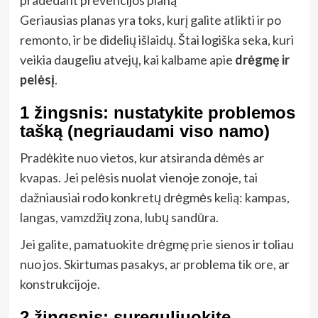
pradedant prevencijos planą
Geriausias planas yra toks, kurį galite atlikti ir po
remonto, ir be didelių išlaidų. Štai logiška seka, kuri
veikia daugeliu atvejų, kai kalbame apie
drėgmę ir
pelėsį
.
1 žingsnis: nustatykite problemos
tašką (negriaudami viso namo)
Pradėkite nuo vietos, kur atsiranda dėmės ar
kvapas. Jei pelėsis nuolat vienoje zonoje, tai
dažniausiai rodo konkretų drėgmės kelią: kampas,
langas, vamzdžių zona, lubų sandūra.
Jei galite, pamatuokite drėgmę prie sienos ir toliau
nuo jos. Skirtumas pasakys, ar problema tik ore, ar
konstrukcijoje.
2 žingsnis: sureguliuokite