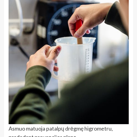
Asmuo matuoja patalpų drėgmę higrometru,