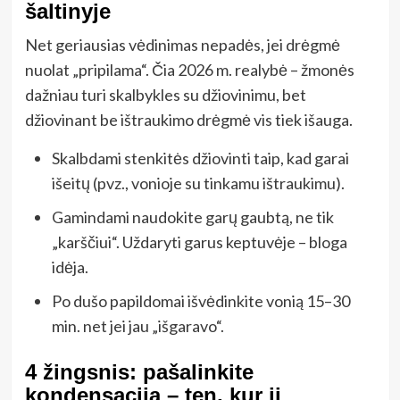
šaltinyje
Net geriausias vėdinimas nepadės, jei drėgmė
nuolat „pripilama“. Čia 2026 m. realybė – žmonės
dažniau turi skalbykles su džiovinimu, bet
džiovinant be ištraukimo drėgmė vis tiek išauga.
Skalbdami stenkitės džiovinti taip, kad garai
išeitų (pvz., vonioje su tinkamu ištraukimu).
Gamindami naudokite garų gaubtą, ne tik
„karščiui“. Uždaryti garus keptuvėje – bloga
idėja.
Po dušo papildomai išvėdinkite vonią 15–30
min. net jei jau „išgaravo“.
4 žingsnis: pašalinkite
kondensaciją – ten, kur ji