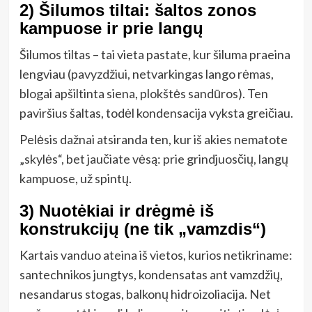
2) Šilumos tiltai: šaltos zonos
kampuose ir prie langų
Šilumos tiltas – tai vieta pastate, kur šiluma praeina
lengviau (pavyzdžiui, netvarkingas lango rėmas,
blogai apšiltinta siena, plokštės sandūros). Ten
paviršius šaltas, todėl kondensacija vyksta greičiau.
Pelėsis dažnai atsiranda ten, kur iš akies nematote
„skylės“, bet jaučiate vėsą: prie grindjuosčių, langų
kampuose, už spintų.
3) Nuotėkiai ir drėgmė iš
konstrukcijų (ne tik „vamzdis“)
Kartais vanduo ateina iš vietos, kurios netikriname:
santechnikos jungtys, kondensatas ant vamzdžių,
nesandarus stogas, balkonų hidroizoliacija. Net