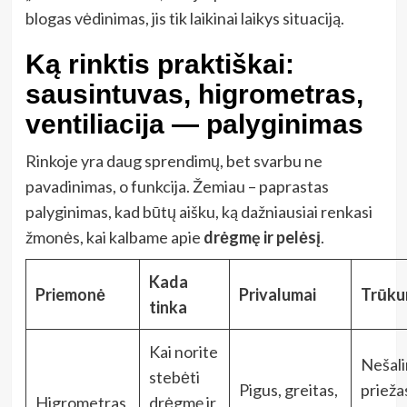
blogas vėdinimas, jis tik laikinai laikys situaciją.
Ką rinktis praktiškai:
sausintuvas, higrometras,
ventiliacija — palyginimas
Rinkoje yra daug sprendimų, bet svarbu ne
pavadinimas, o funkcija. Žemiau – paprastas
palyginimas, kad būtų aišku, ką dažniausiai renkasi
žmonės, kai kalbame apie
drėgmę ir pelėsį
.
Kada
Priemonė
Privalumai
Trūku
tinka
Kai norite
Nešali
stebėti
Pigus, greitas,
prieža
Higrometras
drėgmę ir