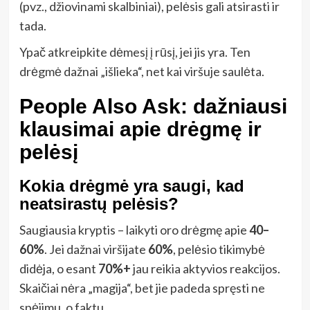
(pvz., džiovinami skalbiniai), pelėsis gali atsirasti ir
tada.
Ypač atkreipkite dėmesį į rūsį, jei jis yra. Ten
drėgmė dažnai „išlieka“, net kai viršuje saulėta.
People Also Ask: dažniausi
klausimai apie drėgmę ir
pelėsį
Kokia drėgmė yra saugi, kad
neatsirastų pelėsis?
Saugiausia kryptis – laikyti oro drėgmę apie
40–
60%
. Jei dažnai viršijate
60%
, pelėsio tikimybė
didėja, o esant
70%+
jau reikia aktyvios reakcijos.
Skaičiai nėra „magija“, bet jie padeda spręsti ne
spėjimu, o faktu.