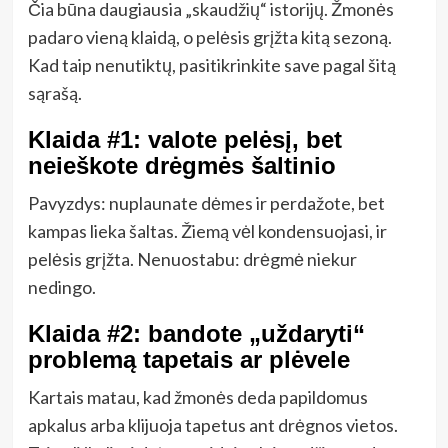
Čia būna daugiausia „skaudžių“ istorijų. Žmonės
padaro vieną klaidą, o pelėsis grįžta kitą sezoną.
Kad taip nenutiktų, pasitikrinkite save pagal šitą
sąrašą.
Klaida #1: valote pelėsį, bet
neieškote drėgmės šaltinio
Pavyzdys: nuplaunate dėmes ir perdažote, bet
kampas lieka šaltas. Žiemą vėl kondensuojasi, ir
pelėsis grįžta. Nenuostabu: drėgmė niekur
nedingo.
Klaida #2: bandote „uždaryti“
problemą tapetais ar plėvele
Kartais matau, kad žmonės deda papildomus
apkalus arba klijuoja tapetus ant drėgnos vietos.