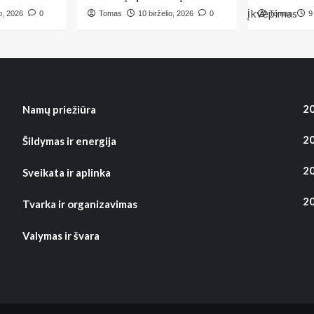
virtuvės
io, 2026
0
Tomas
10 birželio, 2026
0
Tomas
9
20
Namų priežiūra
20
Šildymas ir energija
20
Sveikata ir aplinka
20
Tvarka ir organizavimas
Valymas ir švara