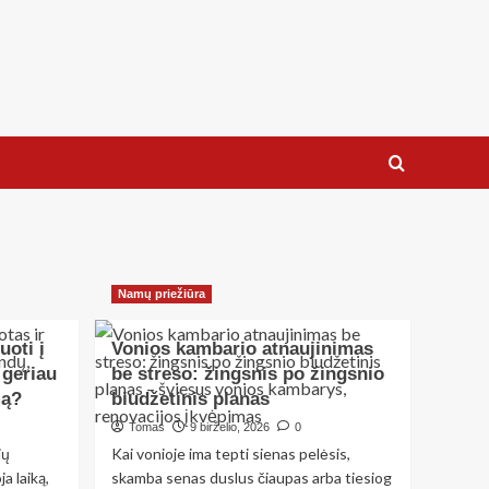
Namų priežiūra
uoti į
Vonios kambario atnaujinimas
 geriau
be streso: žingsnis po žingsnio
mą?
biudžetinis planas
Tomas
9 birželio, 2026
0
ių
Kai vonioje ima tepti sienas pelėsis,
a laiką,
skamba senas duslus čiaupas arba tiesiog