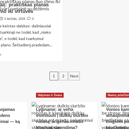
alį: praktiškas planas
10
kuo
greitų
skiriasi
mo iki virtuvės
įpročių,
LED,
5 birželio, 2026
0
kurie
halogeninės
s keistas dalykas: dažniausiai
sumažina
ir
sąskaitas
išmanios
varkingi ne todėl, kad „nieko
už
lemputės?
, o todėl, kad tvarkymui
elektrą
plano. Šeštadienį pradedam...
ir
vandenį
Read
e
more
about
Kaip
Įrašų
sutvarkyti
1
2
Next
namus
puslapiavimas
per
vieną
Valymas ir švara
Namų priežiū
savaitgalį:
praktiškas
planas
mojamas
Lyginame: ar verta
Vonios kam
nuo
ndens
investuoti į dulkių siurblio
atnaujinima
įžimo
dimai — ką
robotą, ar geriau rinktis
žingsnis po
iki
klasikinį sprendimą?
biudžetinis