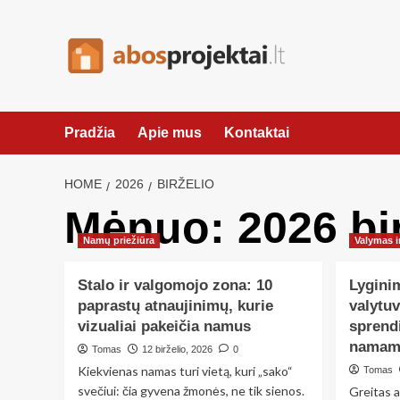
Skip
to
content
Pradžia
Apie mus
Kontaktai
HOME
2026
BIRŽELIO
Mėnuo:
2026 bi
Namų priežiūra
Valymas i
Stalo ir valgomojo zona: 10
Lygini
paprastų atnaujinimų, kurie
valytuv
vizualiai pakeičia namus
sprend
namam
Tomas
12 birželio, 2026
0
Kiekvienas namas turi vietą, kuri „sako“
Tomas
svečiui: čia gyvena žmonės, ne tik sienos.
Greitas a