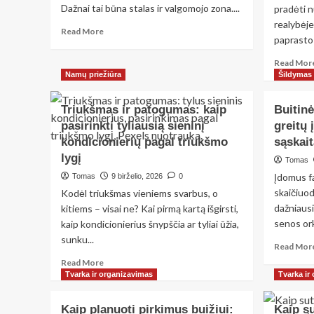
Dažnai tai būna stalas ir valgomojo zona....
pradėti 
realybėje
Read
Read More
paprasto 
more
about
Read Mor
Stalo
Namų priežiūra
Šildymas 
ir
valgomojo
Triukšmas ir patogumas: kaip
Buitinė
zona:
10
pasirinkti tyliausią sieninį
greitų 
paprastų
kondicionierių pagal triukšmo
sąskait
atnaujinimų,
lygį
Tomas
kurie
vizualiai
Įdomus fa
Tomas
9 birželio, 2026
0
pakeičia
skaičiuo
Kodėl triukšmas vieniems svarbus, o
namus
dažniausi
kitiems – visai ne? Kai pirmą kartą išgirsti,
senos ork
kaip kondicionierius šnypščia ar tyliai ūžia,
sunku...
Read Mor
Read
Read More
more
Tvarka ir organizavimas
Tvarka ir
about
Triukšmas
Kaip planuoti pirkimus buižiui:
Kaip s
ir