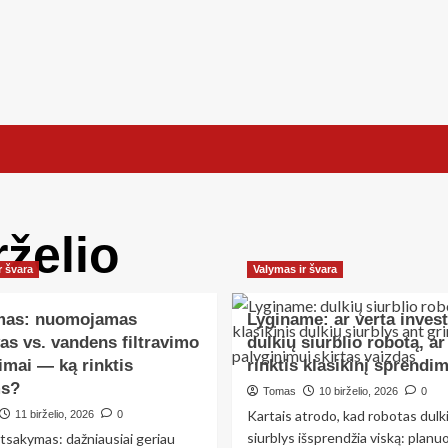
rželio
r švara
Valymas ir švara
mas: nuomojamas
Lyginame: ar verta invest
as vs. vandens filtravimo
dulkių siurblio robotą, ar
imai — ką rinktis
rinktis klasikinį sprendi
s?
Tomas
10 birželio, 2026
0
Kartais atrodo, kad robotas dulk
11 birželio, 2026
0
siurblys išsprendžia viską: planuoj
tsakymas: dažniausiai geriau