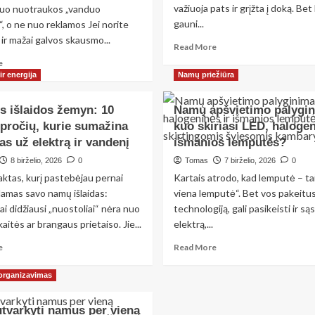
važiuoja pats ir grįžta į doką. Bet k
nuo nuotraukos „vanduo
gauni...
“, o ne nuo reklamos Jei norite
ir mažai galvos skausmo...
Read
Read More
more
Read
e
about
more
ir energija
Namų priežiūra
Lyginame:
about
ar
Lyginimas:
s išlaidos žemyn: 10
Namų apšvietimo palygin
verta
nuomojamas
įpročių, kurie sumažina
kuo skiriasi LED, halogen
investuoti
valytuvas
į
as už elektrą ir vandenį
vs.
išmanios lemputės?
dulkių
vandens
8 birželio, 2026
0
Tomas
7 birželio, 2026
0
siurblio
filtravimo
ktas, kurį pastebėjau pernai
Kartais atrodo, kad lemputė – tai
robotą,
sprendimai
ar
damas savo namų išlaidas:
viena lemputė“. Bet vos pakeitu
—
geriau
ai didžiausi „nuostoliai“ nėra nuo
ką
technologiją, gali pasikeisti ir są
rinktis
rinktis
aitės ar brangaus prietaiso. Jie...
elektrą,...
klasikinį
namams?
Read
sprendimą?
Read
e
Read More
more
more
about
about
 organizavimas
Buitinės
Namų
išlaidos
apšvietimo
utvarkyti namus per vieną
žemyn:
palyginimas: