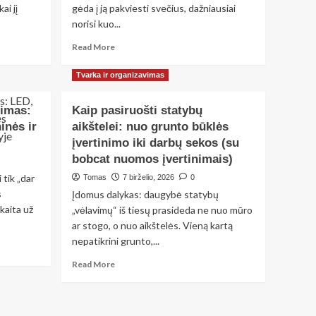
ai jį
gėda į ją pakviesti svečius, dažniausiai
norisi kuo...
Read
Read More
more
about
Tvarka ir organizavimas
Vonios
kambario
imas:
Kaip pasiruošti statybų
atnaujinimas
inės ir
aikštelei: nuo grunto būklės
be
streso:
įvertinimo iki darbų sekos (su
žingsnis
bobcat nuomos įvertinimais)
po
 tik „dar
Tomas
7 birželio, 2026
0
žingsnio
biudžetinis
s
Įdomus dalykas: daugybė statybų
planas
skaita už
„vėlavimų“ iš tiesų prasideda ne nuo mūro
ar stogo, o nuo aikštelės. Vieną kartą
nepatikrini grunto,...
Read
Read More
more
about
Kaip
pasiruošti