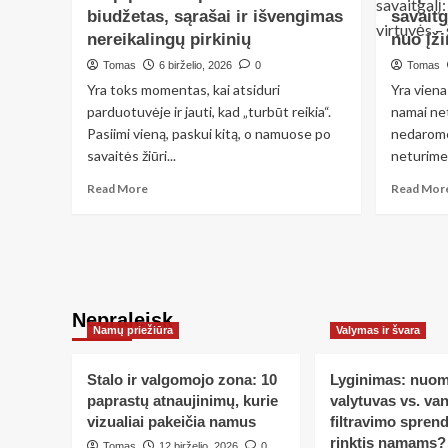
biudžetas, sąrašai ir išvengimas
savaitg
patogumas:
nereikalingų pirkinių
kaip
nuo įži
pasirinkti
Tomas
6 birželio, 2026
0
Tomas
tyliausią
Yra toks momentas, kai atsiduri
Yra viena
sieninį
parduotuvėje ir jauti, kad „turbūt reikia“.
namai net
kondicionierių
Pasiimi vieną, paskui kitą, o namuose po
pagal
nedarome“
triukšmo
savaitės žiūri...
neturime 
lygį
Read
Read More
Read Mor
more
about
Kaip
planuoti
pirkimus
buižiui:
Nepraleisk
biudžetas,
Namų priežiūra
Valymas ir švara
sąrašai
ir
išvengimas
Stalo ir valgomojo zona: 10
Lyginimas: nuo
nereikalingų
paprastų atnaujinimų, kurie
valytuvas vs. va
pirkinių
vizualiai pakeičia namus
filtravimo spren
rinktis namams?
Tomas
12 birželio, 2026
0