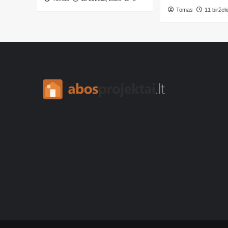
Tomas
11 biržel