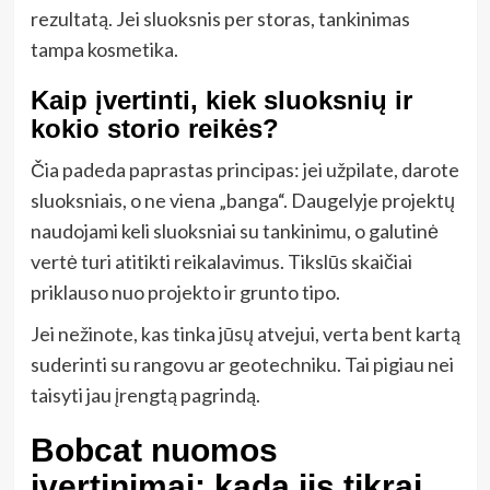
rezultatą. Jei sluoksnis per storas, tankinimas
tampa kosmetika.
Kaip įvertinti, kiek sluoksnių ir
kokio storio reikės?
Čia padeda paprastas principas: jei užpilate, darote
sluoksniais, o ne viena „banga“. Daugelyje projektų
naudojami keli sluoksniai su tankinimu, o galutinė
vertė turi atitikti reikalavimus. Tikslūs skaičiai
priklauso nuo projekto ir grunto tipo.
Jei nežinote, kas tinka jūsų atvejui, verta bent kartą
suderinti su rangovu ar geotechniku. Tai pigiau nei
taisyti jau įrengtą pagrindą.
Bobcat nuomos
įvertinimai: kada jis tikrai