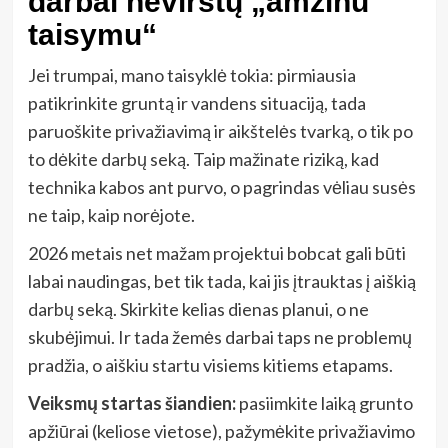
darbai nevirstų „amžinu
taisymu“
Jei trumpai, mano taisyklė tokia: pirmiausia
patikrinkite gruntą ir vandens situaciją, tada
paruoškite privažiavimą ir aikštelės tvarką, o tik po
to dėkite darbų seką. Taip mažinate riziką, kad
technika kabos ant purvo, o pagrindas vėliau susės
ne taip, kaip norėjote.
2026 metais net mažam projektui bobcat gali būti
labai naudingas, bet tik tada, kai jis įtrauktas į aiškią
darbų seką. Skirkite kelias dienas planui, o ne
skubėjimui. Ir tada žemės darbai taps ne problemų
pradžia, o aiškiu startu visiems kitiems etapams.
Veiksmų startas šiandien:
pasiimkite laiką grunto
apžiūrai (keliose vietose), pažymėkite privažiavimo