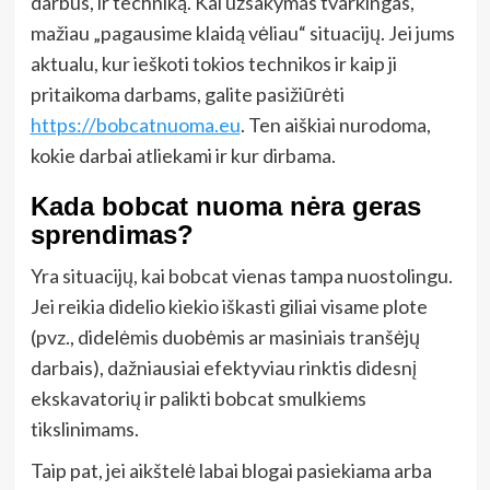
darbus, ir techniką. Kai užsakymas tvarkingas,
mažiau „pagausime klaidą vėliau“ situacijų. Jei jums
aktualu, kur ieškoti tokios technikos ir kaip ji
pritaikoma darbams, galite pasižiūrėti
https://bobcatnuoma.eu
. Ten aiškiai nurodoma,
kokie darbai atliekami ir kur dirbama.
Kada bobcat nuoma nėra geras
sprendimas?
Yra situacijų, kai bobcat vienas tampa nuostolingu.
Jei reikia didelio kiekio iškasti giliai visame plote
(pvz., didelėmis duobėmis ar masiniais tranšėjų
darbais), dažniausiai efektyviau rinktis didesnį
ekskavatorių ir palikti bobcat smulkiems
tikslinimams.
Taip pat, jei aikštelė labai blogai pasiekiama arba