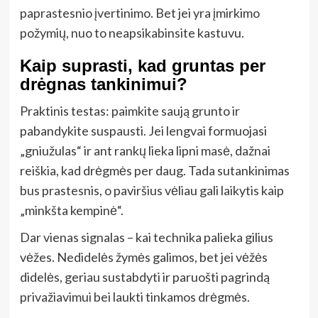
paprastesnio įvertinimo. Bet jei yra įmirkimo
požymių, nuo to neapsikabinsite kastuvu.
Kaip suprasti, kad gruntas per
drėgnas tankinimui?
Praktinis testas: paimkite saują grunto ir
pabandykite suspausti. Jei lengvai formuojasi
„gniužulas“ ir ant rankų lieka lipni masė, dažnai
reiškia, kad drėgmės per daug. Tada sutankinimas
bus prastesnis, o paviršius vėliau gali laikytis kaip
„minkšta kempinė“.
Dar vienas signalas – kai technika palieka gilius
vėžes. Nedidelės žymės galimos, bet jei vėžės
didelės, geriau sustabdyti ir paruošti pagrindą
privažiavimui bei laukti tinkamos drėgmės.