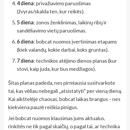
4 diena
: privažiavimo paruošimas
(žvyras/skalda ten, kur reikės).
5 diena
: zonos ženklinimas, laikinų ribų ir
sandėliavimo vietų paruošimas.
6 diena
: bobcat nuomos įvertinimas etapams
(kiek valandų, kokie darbai, koks gruntas).
7 diena
: technikos atėjimo dienos planas (kur
stovi, kaip juda, kur bus medžiagos).
Šitas planas padeda, nes pirmiausia susitvarkote
tai, kas vėliau nebegali „atsistatyti“ per vieną dieną.
Kai aikštelėje chaosas, bobcat laikas brangus – nes
kiekviena pauzė reiškia pinigus.
Jei bobcat nuomos klausimas jums aktualus,
rinkitės ne tik pagal skaičių, o pagal tai, ar technika