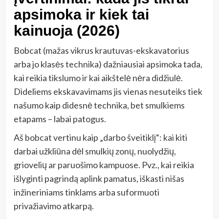
apsimoka ir kiek tai
kainuoja (2026)
Bobcat (mažas vikrus krautuvas-ekskavatorius
arba jo klasės technika) dažniausiai apsimoka tada,
kai reikia tikslumo ir kai aikštelė nėra didžiulė.
Dideliems ekskavavimams jis vienas nesuteiks tiek
našumo kaip didesnė technika, bet smulkiems
etapams – labai patogus.
Aš bobcat vertinu kaip „darbo šveitiklį“: kai kiti
darbai užkliūna dėl smulkių zonų, nuolydžių,
griovelių ar paruošimo kampuose. Pvz., kai reikia
išlyginti pagrindą aplink pamatus, iškasti nišas
inžineriniams tinklams arba suformuoti
privažiavimo atkarpą.