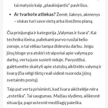
tai matysis kaip „plaukiojantis“ paviršius.
Ar tvarkote atliekas?
Žemė, šaknys, akmenys
– viskas turi savo vietą arba išvežimo planą.
Čia prisijungia ir kategorija „Valymas ir švara“. Kai
technika išeina, paliekami purvo ruožai kelio
zonoje, o tai vėliau tampa didesniu darbu. Jeigu
jūsų bloge yra atskiri straipsniai apie valymą po
darbų, verta juos susieti viduje. Pavyzdžiui,
galėtumėte skaityti apie statybų aikštelės valymą ir
švarą (čia vėlgi tiktų reali vidinė nuoroda į jūsų
svetainės postą).
Taip pat verta prisiminti, kad švara aikštelėje nėra
„estetika“. Tai saugumas. Mažiau slydimo, aiškesnė
situacija, paprastesnė medžiagų paieška.