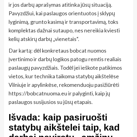
ir jos darbų aprašymas atitinka jūsų situaciją.
Pavyzdžiui, kai paslaugos orientuotos į sklypų
lyginimą, grunto kasimą ir transportavimą, toks
komplektas dažnai sutaupo, nes nereikia kviesti
kelių atskirų darbų „vienetais“.
Dar kartą: dėl konkretaus bobcat nuomos
įvertinimo ir darbų logikos patogu remtis realiais
paslaugų pavyzdžiais. Todėl jei ieškote patikimos
vietos, kur technika taikoma statybų aikštelėse
Vilniuje ir apylinkėse, rekomenduoju pasižiūrėti
https://bobcatnuoma.eu ir palyginti, kaip jų
paslaugos susijusios su jūsų etapais.
Išvada: kaip pasiruošti
statybų aikštelei taip, kad