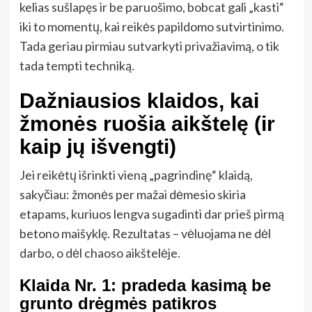
kelias sušlapęs ir be paruošimo, bobcat gali „kasti“
iki to momentų, kai reikės papildomo sutvirtinimo.
Tada geriau pirmiau sutvarkyti privažiavimą, o tik
tada tempti techniką.
Dažniausios klaidos, kai
žmonės ruošia aikštelę (ir
kaip jų išvengti)
Jei reikėtų išrinkti vieną „pagrindinę“ klaidą,
sakyčiau: žmonės per mažai dėmesio skiria
etapams, kuriuos lengva sugadinti dar prieš pirmą
betono maišyklę. Rezultatas – vėluojama ne dėl
darbo, o dėl chaoso aikštelėje.
Klaida Nr. 1: pradeda kasimą be
grunto drėgmės patikros