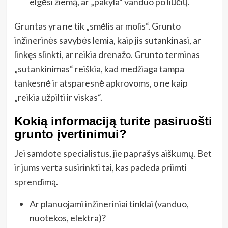
elgėsi žiemą, ar „pakyla“ vanduo po liūčių.
Gruntas yra ne tik „smėlis ar molis“. Grunto
inžinerinės savybės lemia, kaip jis sutankinasi, ar
linkęs slinkti, ar reikia drenažo. Grunto terminas
„sutankinimas“ reiškia, kad medžiaga tampa
tankesnė ir atsparesnė apkrovoms, o ne kaip
„reikia užpilti ir viskas“.
Kokią informaciją turite pasiruošti
grunto įvertinimui?
Jei samdote specialistus, jie paprašys aiškumų. Bet
ir jums verta susirinkti tai, kas padeda priimti
sprendimą.
Ar planuojami inžineriniai tinklai (vanduo,
nuotekos, elektra)?