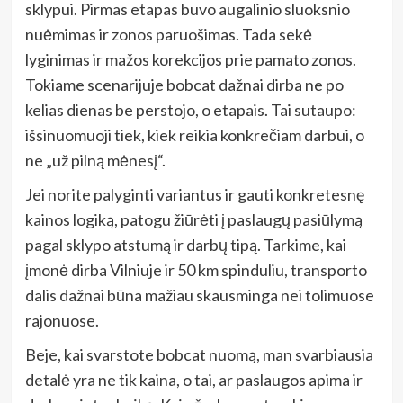
sklypui. Pirmas etapas buvo augalinio sluoksnio
nuėmimas ir zonos paruošimas. Tada sekė
lyginimas ir mažos korekcijos prie pamato zonos.
Tokiame scenarijuje bobcat dažnai dirba ne po
kelias dienas be perstojo, o etapais. Tai sutaupo:
išsinuomuoji tiek, kiek reikia konkrečiam darbui, o
ne „už pilną mėnesį“.
Jei norite palyginti variantus ir gauti konkretesnę
kainos logiką, patogu žiūrėti į paslaugų pasiūlymą
pagal sklypo atstumą ir darbų tipą. Tarkime, kai
įmonė dirba Vilniuje ir 50 km spinduliu, transporto
dalis dažnai būna mažiau skausminga nei tolimuose
rajonuose.
Beje, kai svarstote bobcat nuomą, man svarbiausia
detalė yra ne tik kaina, o tai, ar paslaugos apima ir