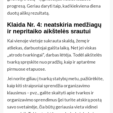
progresą. Geriau daryti taip, kad kiekviena diena
duotų aiškų rezultatą.
Klaida Nr. 4: neatskiria medžiagų
ir nepritaiko aikštelės srautui
Kai vienoje vietoje sukrauta skaldą, žemę ir
atliekas, darbuotojai gaišta laiką. Net jei viskas
„atrodo tvarkingai“, darbas lėtėja. Todėl aikštelės
tvarką spręskite nuo pradžių, kaip ir aptarėme
pirmuose etapuose.
Jei norite giliau į tvarką statybų metu, pažiūrėkite,
kaip kiti straipsniai sprendžia organizavimo
klausimus – pvz., galite skaityti apie tvarkos ir
organizavimo sprendimus (jei turite atskirą postą
savo svetainėje, čia būtų geriausia vieta vidinei