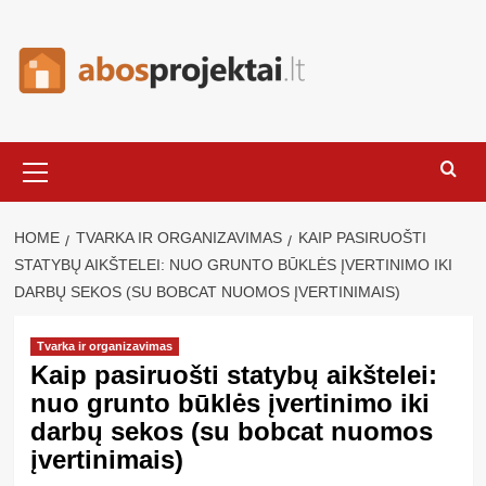
Skip
to
content
Primary
Menu
HOME
TVARKA IR ORGANIZAVIMAS
KAIP PASIRUOŠTI
STATYBŲ AIKŠTELEI: NUO GRUNTO BŪKLĖS ĮVERTINIMO IKI
DARBŲ SEKOS (SU BOBCAT NUOMOS ĮVERTINIMAIS)
Tvarka ir organizavimas
Kaip pasiruošti statybų aikštelei:
nuo grunto būklės įvertinimo iki
darbų sekos (su bobcat nuomos
įvertinimais)