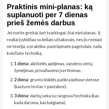
Praktinis mini-planas: ką
suplanuoti per 7 dienas
prieš žemės darbus
Jei norite greitai, bet tvarkingai, štai mini planas. Jį
realiai įvykdžiau su keliais užsakovais, nes jis remiasi
ne teorija, o praktika: pasirūpinate pagrindais, tada
kviečiate techniką.
1 diena
: aikštelės apėjimas, vandens vietų
žymėjimas, privažiavimo įvertinimas.
2 diena
: grunto būklės patikra keliose vietose
(kastuvo testas + pastabos).
3 diena
: darbų seka su rangovu/technika (kas
kada daroma, kas baigiama).