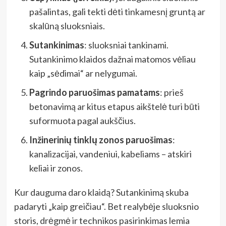
pašalintas, gali tekti dėti tinkamesnį gruntą ar
skalūną sluoksniais.
Sutankinimas
: sluoksniai tankinami.
Sutankinimo klaidos dažnai matomos vėliau
kaip „sėdimai“ ar nelygumai.
Pagrindo paruošimas pamatams
: prieš
betonavimą ar kitus etapus aikštelė turi būti
suformuota pagal aukščius.
Inžinerinių tinklų zonos paruošimas
:
kanalizacijai, vandeniui, kabeliams – atskiri
keliai ir zonos.
Kur dauguma daro klaidą? Sutankinimą skuba
padaryti „kaip greičiau“. Bet realybėje sluoksnio
storis, drėgmė ir technikos pasirinkimas lemia