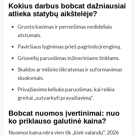
Kokius darbus bobcat dažniausiai
atlieka statybų aikštelėje?
Grunto kasimas ir pernešimas nedideliais
atstumais.
Paviršiaus lyginimas prieš pagrindo įrengimą.
Griovelių paruošimas inžineriniams tinklams.
Skaldos ar mišinio iškratymas ir suformavimas
sluoksniais.
Privažiavimo keliuko paruošimas, kai reikia
greitai „sutvarkyti pravažiavimą“.
Bobcat nuomos įvertinimai: nuo
ko priklauso galutinė kaina?
Nuomos kaina nėra vien tik „kiek valandų“. 2026