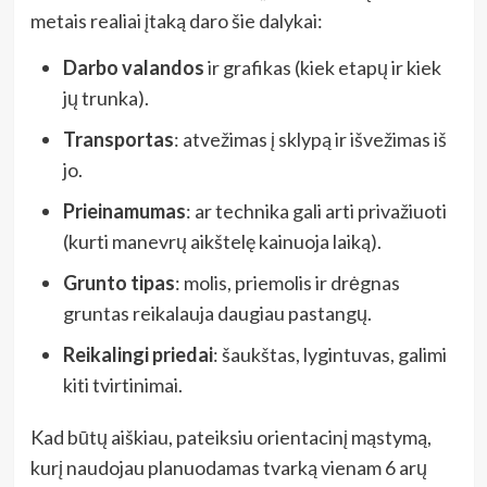
metais realiai įtaką daro šie dalykai:
Darbo valandos
ir grafikas (kiek etapų ir kiek
jų trunka).
Transportas
: atvežimas į sklypą ir išvežimas iš
jo.
Prieinamumas
: ar technika gali arti privažiuoti
(kurti manevrų aikštelę kainuoja laiką).
Grunto tipas
: molis, priemolis ir drėgnas
gruntas reikalauja daugiau pastangų.
Reikalingi priedai
: šaukštas, lygintuvas, galimi
kiti tvirtinimai.
Kad būtų aiškiau, pateiksiu orientacinį mąstymą,
kurį naudojau planuodamas tvarką vienam 6 arų