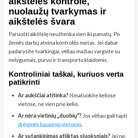
aikštelės kontrolė,
nuolaužų tvarkymas ir
aikštelės švara
Paruošti aikštelę neužtenka vien iki pamatų. Po
žemės darbų ateina kontrolės metas. Jei dabar
padarysite tvarkingai, vėliau mažiau vargsite su
nelygumais, purvu ir transporto klaidomis.
Kontroliniai taškai, kuriuos verta
patikrinti
Ar aukščiai atitinka?
Išmatuokite keliose
vietose, ne vien prie kelio.
Ar nėra vietinių „duobių“?
Jos vėliau gali tapti
drėgmės kaupimo vietomis
.
Ar sutankinimas atliktas sluoksniais?
Jei ne,