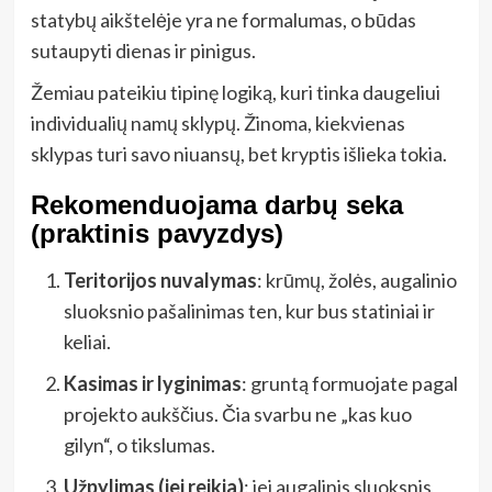
statybų aikštelėje yra ne formalumas, o būdas
sutaupyti dienas ir pinigus.
Žemiau pateikiu tipinę logiką, kuri tinka daugeliui
individualių namų sklypų. Žinoma, kiekvienas
sklypas turi savo niuansų, bet kryptis išlieka tokia.
Rekomenduojama darbų seka
(praktinis pavyzdys)
Teritorijos nuvalymas
: krūmų, žolės, augalinio
sluoksnio pašalinimas ten, kur bus statiniai ir
keliai.
Kasimas ir lyginimas
: gruntą formuojate pagal
projekto aukščius. Čia svarbu ne „kas kuo
gilyn“, o tikslumas.
Užpylimas (jei reikia)
: jei augalinis sluoksnis