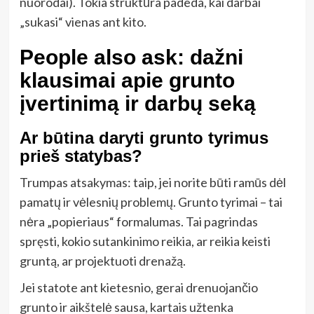
nuorodai). Tokia struktūra padeda, kai darbai
„sukasi“ vienas ant kito.
People also ask: dažni
klausimai apie grunto
įvertinimą ir darbų seką
Ar būtina daryti grunto tyrimus
prieš statybas?
Trumpas atsakymas: taip, jei norite būti ramūs dėl
pamatų ir vėlesnių problemų. Grunto tyrimai – tai
nėra „popieriaus“ formalumas. Tai pagrindas
spręsti, kokio sutankinimo reikia, ar reikia keisti
gruntą, ar projektuoti drenažą.
Jei statote ant kietesnio, gerai drenuojančio
grunto ir aikštelė sausa, kartais užtenka