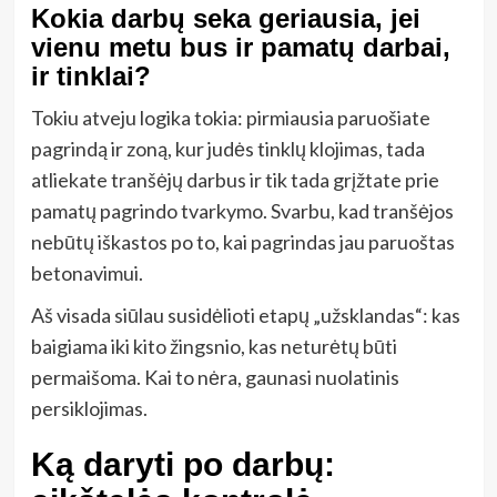
Kokia darbų seka geriausia, jei
vienu metu bus ir pamatų darbai,
ir tinklai?
Tokiu atveju logika tokia: pirmiausia paruošiate
pagrindą ir zoną, kur judės tinklų klojimas, tada
atliekate tranšėjų darbus ir tik tada grįžtate prie
pamatų pagrindo tvarkymo. Svarbu, kad tranšėjos
nebūtų iškastos po to, kai pagrindas jau paruoštas
betonavimui.
Aš visada siūlau susidėlioti etapų „užsklandas“: kas
baigiama iki kito žingsnio, kas neturėtų būti
permaišoma. Kai to nėra, gaunasi nuolatinis
persiklojimas.
Ką daryti po darbų: