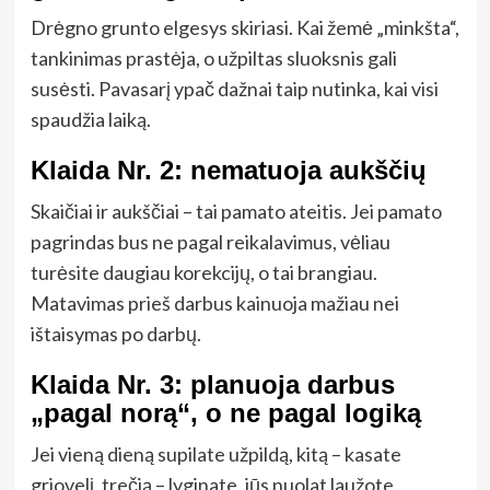
Drėgno grunto elgesys skiriasi. Kai žemė „minkšta“,
tankinimas prastėja, o užpiltas sluoksnis gali
susėsti. Pavasarį ypač dažnai taip nutinka, kai visi
spaudžia laiką.
Klaida Nr. 2: nematuoja aukščių
Skaičiai ir aukščiai – tai pamato ateitis. Jei pamato
pagrindas bus ne pagal reikalavimus, vėliau
turėsite daugiau korekcijų, o tai brangiau.
Matavimas prieš darbus kainuoja mažiau nei
ištaisymas po darbų.
Klaida Nr. 3: planuoja darbus
„pagal norą“, o ne pagal logiką
Jei vieną dieną supilate užpildą, kitą – kasate
griovelį, trečią – lyginate, jūs nuolat laužote