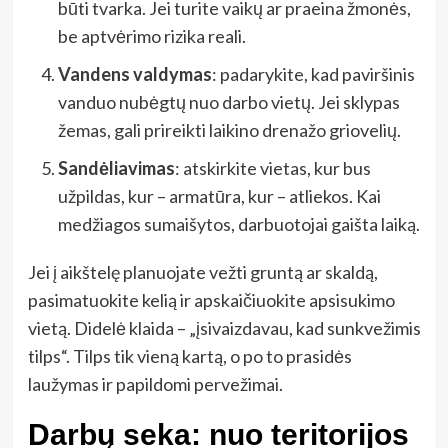
būti tvarka. Jei turite vaikų ar praeina žmonės,
be aptvėrimo rizika reali.
Vandens valdymas
: padarykite, kad paviršinis
vanduo nubėgtų nuo darbo vietų. Jei sklypas
žemas, gali prireikti laikino drenažo griovelių.
Sandėliavimas
: atskirkite vietas, kur bus
užpildas, kur – armatūra, kur – atliekos. Kai
medžiagos sumaišytos, darbuotojai gaišta laiką.
Jei į aikštelę planuojate vežti gruntą ar skaldą,
pasimatuokite kelią ir apskaičiuokite apsisukimo
vietą. Didelė klaida – „įsivaizdavau, kad sunkvežimis
tilps“. Tilps tik vieną kartą, o po to prasidės
laužymas ir papildomi pervežimai.
Darbų seka: nuo teritorijos