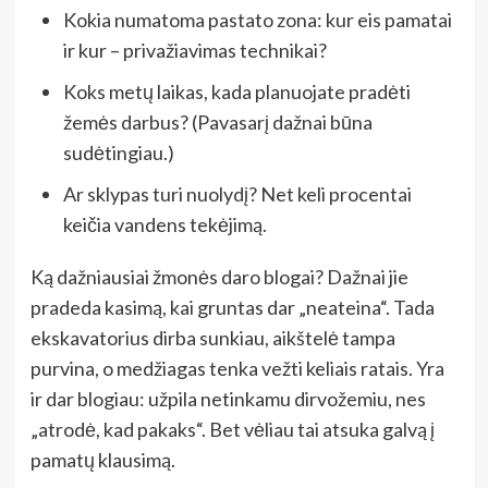
Kokia numatoma pastato zona: kur eis pamatai
ir kur – privažiavimas technikai?
Koks metų laikas, kada planuojate pradėti
žemės darbus? (Pavasarį dažnai būna
sudėtingiau.)
Ar sklypas turi nuolydį? Net keli procentai
keičia vandens tekėjimą.
Ką dažniausiai žmonės daro blogai? Dažnai jie
pradeda kasimą, kai gruntas dar „neateina“. Tada
ekskavatorius dirba sunkiau, aikštelė tampa
purvina, o medžiagas tenka vežti keliais ratais. Yra
ir dar blogiau: užpila netinkamu dirvožemiu, nes
„atrodė, kad pakaks“. Bet vėliau tai atsuka galvą į
pamatų klausimą.