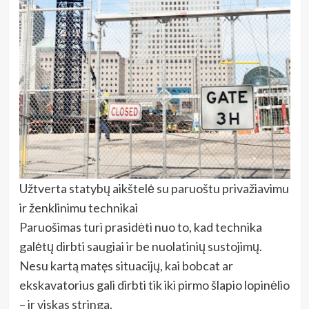
Užtverta statybų aikštelė su paruoštu privažiavimu
ir ženklinimu technikai
Paruošimas turi prasidėti nuo to, kad technika
galėtų dirbti saugiai ir be nuolatinių sustojimų.
Nesu kartą matęs situacijų, kai bobcat ar
ekskavatorius gali dirbti tik iki pirmo šlapio lopinėlio
– ir viskas stringa.