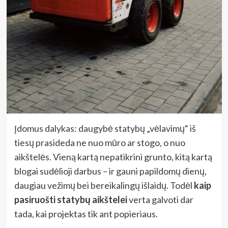
Įdomus dalykas: daugybė statybų „vėlavimų“ iš
tiesų prasideda ne nuo mūro ar stogo, o nuo
aikštelės. Vieną kartą nepatikrini grunto, kitą kartą
blogai sudėlioji darbus – ir gauni papildomų dienų,
daugiau vežimų bei bereikalingų išlaidų. Todėl
kaip
pasiruošti statybų aikštelei
verta galvoti dar
tada, kai projektas tik ant popieriaus.