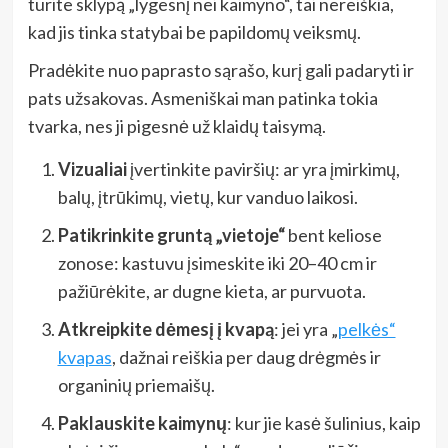
turite sklypą „lygesnį nei kaimyno“, tai nereiškia,
kad jis tinka statybai be papildomų veiksmų.
Pradėkite nuo paprasto sąrašo, kurį gali padaryti ir
pats užsakovas. Asmeniškai man patinka tokia
tvarka, nes ji pigesnė už klaidų taisymą.
Vizualiai
įvertinkite paviršių: ar yra įmirkimų,
balų, įtrūkimų, vietų, kur vanduo laikosi.
Patikrinkite gruntą „vietoje“
bent keliose
zonose: kastuvu įsimeskite iki 20–40 cm ir
pažiūrėkite, ar dugne kieta, ar purvuota.
Atkreipkite dėmesį į kvapą
: jei yra „
pelkės“
kvapas
, dažnai reiškia per daug drėgmės ir
organinių priemaišų.
Paklauskite kaimynų
: kur jie kasė šulinius, kaip