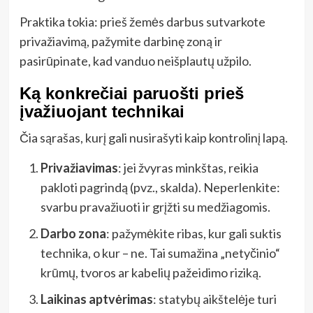
Praktika tokia: prieš žemės darbus sutvarkote
privažiavimą, pažymite darbinę zoną ir
pasirūpinate, kad vanduo neišplautų užpilo.
Ką konkrečiai paruošti prieš
įvažiuojant technikai
Čia sąrašas, kurį gali nusirašyti kaip kontrolinį lapą.
Privažiavimas
: jei žvyras minkštas, reikia
pakloti pagrindą (pvz., skalda). Neperlenkite:
svarbu pravažiuoti ir grįžti su medžiagomis.
Darbo zona
: pažymėkite ribas, kur gali suktis
technika, o kur – ne. Tai sumažina „netyčinio“
krūmų, tvoros ar kabelių pažeidimo riziką.
Laikinas aptvėrimas
: statybų aikštelėje turi