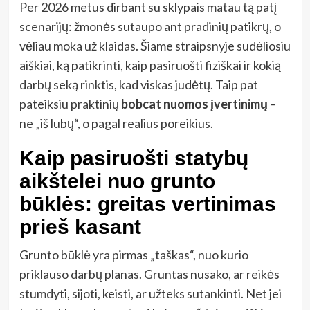
Per 2026 metus dirbant su sklypais matau tą patį
scenarijų: žmonės sutaupo ant pradinių patikrų, o
vėliau moka už klaidas. Šiame straipsnyje sudėliosiu
aiškiai, ką patikrinti, kaip pasiruošti fiziškai ir kokią
darbų seką rinktis, kad viskas judėtų. Taip pat
pateiksiu praktinių
bobcat nuomos įvertinimų
–
ne „iš lubų“, o pagal realius poreikius.
Kaip pasiruošti statybų
aikštelei nuo grunto
būklės: greitas vertinimas
prieš kasant
Grunto būklė yra pirmas „taškas“, nuo kurio
priklauso darbų planas. Gruntas nusako, ar reikės
stumdyti, sijoti, keisti, ar užteks sutankinti. Net jei