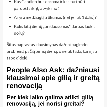
Kas šiandien bus daroma ir kas turi būti
paruošta iki jų atvykimo?
Ar yra medžiagų trūkumas (net jei tik 1 dalis)?
Koks kitų dienų „priklausomas“ darbas laukia
po jų?
Šitas paprastas klausimynas dažnai pagimdo
problemą pačią pirmą dieną, o ne tik tada, kai ji jau
tapo didelė.
People Also Ask: dažniausi
klausimai apie gilią ir greitą
renovaciją
Per kiek laiko galima atlikti gilią
renovaciją, jei norisi greitai?