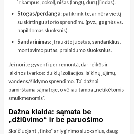
ir kampus, cokolį, nišas (langų, durų įlindas).
Stogas/perdanga
: patikrinkite, ar nėra vietų
su skirtingu storio sprendimu (pvz., gegnės vs.
papildomas sluoksnis).
Sandarinimas
: įtraukite juostas, sandariklius,
montavimo putas, pralaidumo sluoksnius.
Jei norite gyventi per remontą, dar reikės ir
laikinos tvarkos: dulkių izoliacijos, laikinų įėjimų,
vandens/šildymo sprendimo. Tai dažnai
pamirštama sąmatoje, o vėliau tampa „netikėtomis
smulkmenomis“.
Dažna klaida: sąmata be
„džiūvimo“ ir be paruošimo
Skaičiuojant „tinko“ ar lyginimo sluoksnius, daug