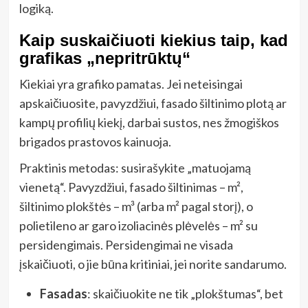
logiką.
Kaip suskaičiuoti kiekius taip, kad
grafikas „nepritrūktų“
Kiekiai yra grafiko pamatas. Jei neteisingai
apskaičiuosite, pavyzdžiui, fasado šiltinimo plotą ar
kampų profilių kiekį, darbai sustos, nes žmogiškos
brigados prastovos kainuoja.
Praktinis metodas: susirašykite „matuojamą
vienetą“. Pavyzdžiui, fasado šiltinimas – m²,
šiltinimo plokštės – m³ (arba m² pagal storį), o
polietileno ar garo izoliacinės plėvelės – m² su
persidengimais. Persidengimai ne visada
įskaičiuoti, o jie būna kritiniai, jei norite sandarumo.
Fasadas
: skaičiuokite ne tik „plokštumas“, bet