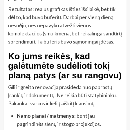
Rezultatas: realus grafikas išties išsilaikė, bet tik
dėl to, kad buvo buferių. Darbai per vieną dieną
nesuėjo, nes nepavyko atvežti vienos
komplektacijos (smulkmena, bet reikalinga sandūrų
sprendimui). Ta buferis buvo sąmoningai įdėtas.
Ko jums reikės, kad
galėtumėte sudėlioti tokį
planą patys (ar su rangovu)
Gili ir greita renovacija prasideda nuo paprastų
įrankių ir dokumentų. Ne reikia būti statybininku.
Pakanka tvarkos ir kelių aiškių klausimų.
Namo planai / matmenys
: bent jau
pagrindinės sienų ir stogo projekcijos.