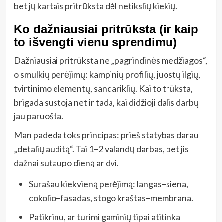
bet jų kartais pritrūksta dėl netikslių kiekių.
Ko dažniausiai pritrūksta (ir kaip
to išvengti vienu sprendimu)
Dažniausiai pritrūksta ne „pagrindinės medžiagos“,
o smulkių perėjimų: kampinių profilių, juostų ilgių,
tvirtinimo elementų, sandariklių. Kai to trūksta,
brigada sustoja net ir tada, kai didžioji dalis darbų
jau paruošta.
Man padeda toks principas: prieš statybas darau
„detalių auditą“. Tai 1–2 valandų darbas, bet jis
dažnai sutaupo dieną ar dvi.
Surašau kiekvieną perėjimą: langas–siena,
cokolio–fasadas, stogo kraštas–membrana.
Patikrinu, ar turimi gaminių tipai atitinka