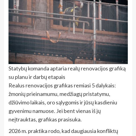
Statybų komanda aptaria realų renovacijos grafiką
su planu ir darbų etapais
Realus renovacijos grafikas remiasi 5 dalykais:
žmonių prieinamumu, medžiagų pristatymu,
džiūvimo laikais, oro sąlygomis ir jūsų kasdieniu
gyvenimu namuose. Jei bent vienas iš jų
neįtrauktas, grafikas prasisuka.
2026 m. praktika rodo, kad daugiausia konfliktų