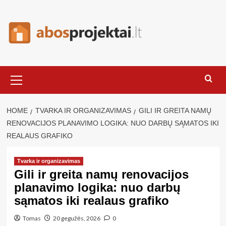
Skip
to
content
Primary
Menu
HOME
TVARKA IR ORGANIZAVIMAS
GILI IR GREITA NAMŲ
RENOVACIJOS PLANAVIMO LOGIKA: NUO DARBŲ SĄMATOS IKI
REALAUS GRAFIKO
Tvarka ir organizavimas
Gili ir greita namų renovacijos
planavimo logika: nuo darbų
sąmatos iki realaus grafiko
Tomas
20 gegužės, 2026
0