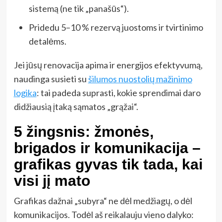
sistemą (ne tik „panašūs“).
Pridedu 5–10 % rezervą juostoms ir tvirtinimo
detalėms.
Jei jūsų renovacija apima ir energijos efektyvumą,
naudinga susieti su
šilumos nuostolių mažinimo
logika
: tai padeda suprasti, kokie sprendimai daro
didžiausią įtaką sąmatos „grąžai“.
5 žingsnis: žmonės,
brigados ir komunikacija –
grafikas gyvas tik tada, kai
visi jį mato
Grafikas dažnai „subyra“ ne dėl medžiagų, o dėl
komunikacijos. Todėl aš reikalauju vieno dalyko: