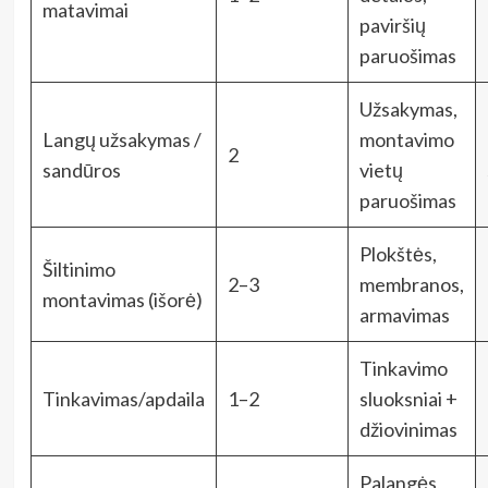
matavimai
paviršių
paruošimas
Užsakymas,
Langų užsakymas /
montavimo
2
sandūros
vietų
paruošimas
Plokštės,
Šiltinimo
2–3
membranos,
montavimas (išorė)
armavimas
Tinkavimo
Tinkavimas/apdaila
1–2
sluoksniai +
džiovinimas
Palangės,