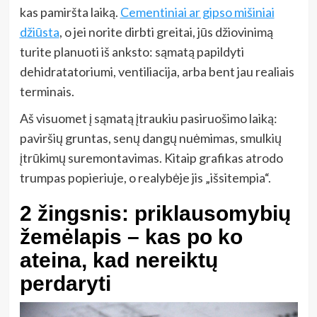
kas pamiršta laiką.
Cementiniai ar gipso mišiniai
džiūsta
, o jei norite dirbti greitai, jūs džiovinimą
turite planuoti iš anksto: sąmatą papildyti
dehidratatoriumi, ventiliacija, arba bent jau realiais
terminais.
Aš visuomet į sąmatą įtraukiu pasiruošimo laiką:
paviršių gruntas, senų dangų nuėmimas, smulkių
įtrūkimų suremontavimas. Kitaip grafikas atrodo
trumpas popieriuje, o realybėje jis „išsitempia“.
2 žingsnis: priklausomybių
žemėlapis – kas po ko
ateina, kad nereiktų
perdaryti