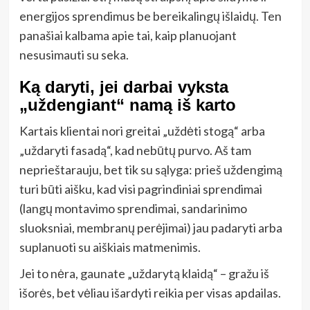
energijos sprendimus be bereikalingų išlaidų. Ten
panašiai kalbama apie tai, kaip planuojant
nesusimauti su seka.
Ką daryti, jei darbai vyksta
„uždengiant“ namą iš karto
Kartais klientai nori greitai „uždėti stogą“ arba
„uždaryti fasadą“, kad nebūtų purvo. Aš tam
neprieštarauju, bet tik su sąlyga: prieš uždengimą
turi būti aišku, kad visi pagrindiniai sprendimai
(langų montavimo sprendimai, sandarinimo
sluoksniai, membranų perėjimai) jau padaryti arba
suplanuoti su aiškiais matmenimis.
Jei to nėra, gaunate „uždarytą klaidą“ – gražu iš
išorės, bet vėliau išardyti reikia per visas apdailas.