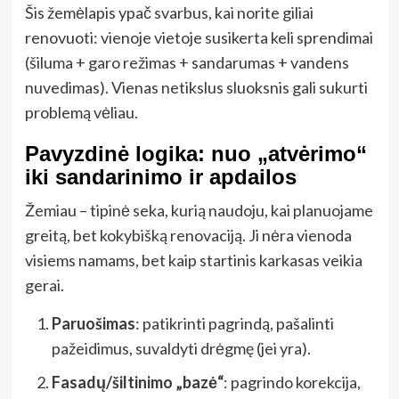
Šis žemėlapis ypač svarbus, kai norite giliai
renovuoti: vienoje vietoje susikerta keli sprendimai
(šiluma + garo režimas + sandarumas + vandens
nuvedimas). Vienas netikslus sluoksnis gali sukurti
problemą vėliau.
Pavyzdinė logika: nuo „atvėrimo“
iki sandarinimo ir apdailos
Žemiau – tipinė seka, kurią naudoju, kai planuojame
greitą, bet kokybišką renovaciją. Ji nėra vienoda
visiems namams, bet kaip startinis karkasas veikia
gerai.
Paruošimas
: patikrinti pagrindą, pašalinti
pažeidimus, suvaldyti drėgmę (jei yra).
Fasadų/šiltinimo „bazė“
: pagrindo korekcija,