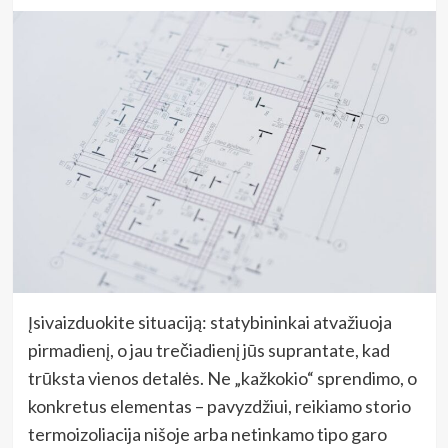
Įsivaizduokite situaciją: statybininkai atvažiuoja
pirmadienį, o jau trečiadienį jūs suprantate, kad
trūksta vienos detalės. Ne „kažkokio“ sprendimo, o
konkretus elementas – pavyzdžiui, reikiamo storio
termoizoliacija nišoje arba netinkamo tipo garo