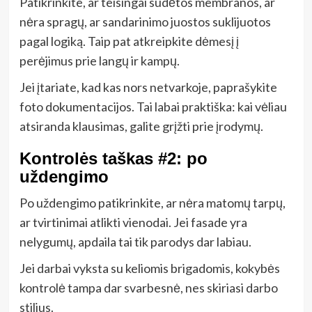
Patikrinkite, ar teisingai sudėtos membranos, ar
nėra spragų, ar sandarinimo juostos suklijuotos
pagal logiką. Taip pat atkreipkite dėmesį į
perėjimus prie langų ir kampų.
Jei įtariate, kad kas nors netvarkoje, paprašykite
foto dokumentacijos. Tai labai praktiška: kai vėliau
atsiranda klausimas, galite grįžti prie įrodymų.
Kontrolės taškas #2: po
uždengimo
Po uždengimo patikrinkite, ar nėra matomų tarpų,
ar tvirtinimai atlikti vienodai. Jei fasade yra
nelygumų, apdaila tai tik parodys dar labiau.
Jei darbai vyksta su keliomis brigadomis, kokybės
kontrolė tampa dar svarbesnė, nes skiriasi darbo
stilius.