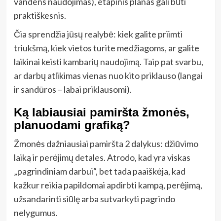
vandens naudojimas), etapinis planas gali būti
praktiškesnis.
Čia sprendžia jūsų realybė: kiek galite priimti
triukšmą, kiek vietos turite medžiagoms, ar galite
laikinai keisti kambarių naudojimą. Taip pat svarbu,
ar darbų atlikimas vienas nuo kito priklauso (langai
ir sandūros – labai priklausomi).
Ką labiausiai pamiršta žmonės,
planuodami grafiką?
Žmonės dažniausiai pamiršta 2 dalykus: džiūvimo
laiką ir perėjimų detales. Atrodo, kad yra viskas
„pagrindiniam darbui“, bet tada paaiškėja, kad
kažkur reikia papildomai apdirbti kampą, perėjimą,
užsandarinti siūlę arba sutvarkyti pagrindo
nelygumus.