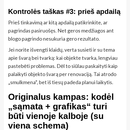
Kontrolės taškas #3: prieš apdailą
Prieš tinkavimą ar kitą apdailą patikrinkite, ar
pagrindas pasiruošęs. Net geros medžiagos ant
blogo pagrindo nesukuria gero rezultato.
Jei norite išvengti klaidų, verta susieti ir su tema
apie švarą bei tvarką: kai objekte tvarka, lengviau
pastebėti problemas. Dėl to siūlau paskaityti kaip
palaikyti objekto švarą per renovaciją. Tai atrodo
„smulkmena“, bet iš tiesų padeda planui laikytis.
Originalus kampas: kodėl
„sąmata + grafikas“ turi
būti vienoje kalboje (su
viena schema)