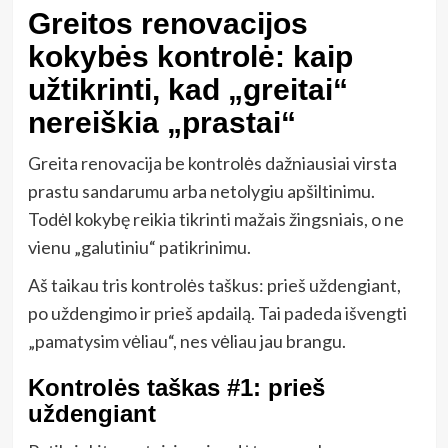
Greitos renovacijos
kokybės kontrolė: kaip
užtikrinti, kad „greitai“
nereiškia „prastai“
Greita renovacija be kontrolės dažniausiai virsta
prastu sandarumu arba netolygiu apšiltinimu.
Todėl kokybę reikia tikrinti mažais žingsniais, o ne
vienu „galutiniu“ patikrinimu.
Aš taikau tris kontrolės taškus: prieš uždengiant,
po uždengimo ir prieš apdailą. Tai padeda išvengti
„pamatysim vėliau“, nes vėliau jau brangu.
Kontrolės taškas #1: prieš
uždengiant