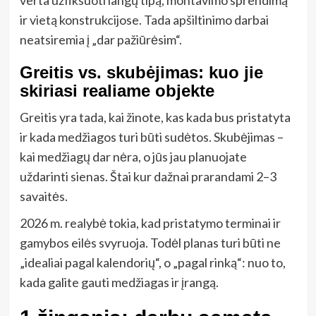
verta užfiksuoti langų tipą, montavimo sprendimą
ir vietą konstrukcijose. Tada apšiltinimo darbai
neatsiremia į „dar pažiūrėsim“.
Greitis vs. skubėjimas: kuo jie
skiriasi realiame objekte
Greitis yra tada, kai žinote, kas kada bus pristatyta
ir kada medžiagos turi būti sudėtos. Skubėjimas –
kai medžiagų dar nėra, o jūs jau planuojate
uždarinti sienas. Štai kur dažnai prarandami 2–3
savaitės.
2026 m. realybė tokia, kad pristatymo terminai ir
gamybos eilės svyruoja. Todėl planas turi būti ne
„idealiai pagal kalendorių“, o „pagal rinką“: nuo to,
kada galite gauti medžiagas ir įrangą.