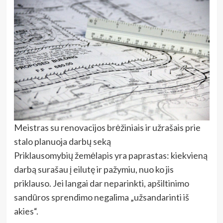
Meistras su renovacijos brėžiniais ir užrašais prie
stalo planuoja darbų seką
Priklausomybių žemėlapis yra paprastas: kiekvieną
darbą surašau į eilutę ir pažymiu, nuo ko jis
priklauso. Jei langai dar neparinkti, apšiltinimo
sandūros sprendimo negalima „užsandarinti iš
akies“.