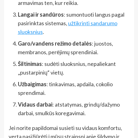
armavimas ten, kur reikia.
Langai ir sandūros
: sumontuoti langus pagal
pasirinktas sistemas,
užtikrinti sandarumo
sluoksnius
.
Garo/vandens režimo detalės
: juostos,
membranos, perėjimų sprendiniai.
Šiltinimas
: sudėti sluoksnius, nepaliekant
„pustarpinių“ vietų.
Užbaigimas
: tinkavimas, apdaila, cokolio
sprendimai.
Vidaus darbai
: atstatymas, grindų/dažymo
darbai, smulkūs koregavimai.
Jei norite papildomai susieti su vidaus komfortu,
verta pasižiūrėti į mūsų straipsnį apie šildymo ir