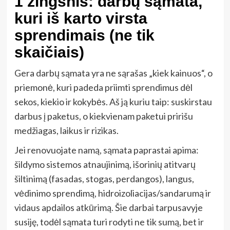
1 žingsnis: darbų sąmata,
kuri iš karto virsta
sprendimais (ne tik
skaičiais)
Gera darbų sąmata yra ne sąrašas „kiek kainuos“, o
priemonė, kuri padeda priimti sprendimus dėl
sekos, kiekio ir kokybės. Aš ją kuriu taip: suskirstau
darbus į paketus, o kiekvienam paketui pririšu
medžiagas, laikus ir rizikas.
Jei renovuojate namą, sąmata paprastai apima:
šildymo sistemos atnaujinimą, išorinių atitvarų
šiltinimą (fasadas, stogas, perdangos), langus,
vėdinimo sprendimą, hidroizoliacijas/sandarumą ir
vidaus apdailos atkūrimą. Šie darbai tarpusavyje
susiję, todėl sąmata turi rodyti ne tik sumą, bet ir