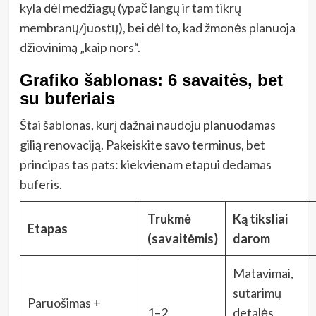
kyla dėl medžiagų (ypač langų ir tam tikrų
membranų/juostų), bei dėl to, kad žmonės planuoja
džiovinimą „kaip nors“.
Grafiko šablonas: 6 savaitės, bet
su buferiais
Štai šablonas, kurį dažnai naudoju planuodamas
gilią renovaciją. Pakeiskite savo terminus, bet
principas tas pats: kiekvienam etapui dedamas
buferis.
Trukmė
Ką tiksliai
Etapas
(savaitėmis)
darom
Matavimai,
sutarimų
Paruošimas +
1–2
detalės,