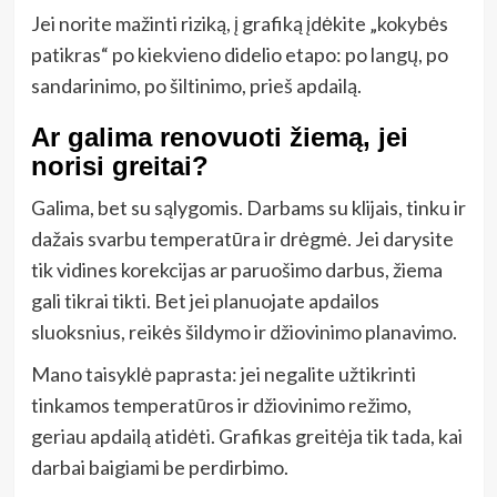
Jei norite mažinti riziką, į grafiką įdėkite „kokybės
patikras“ po kiekvieno didelio etapo: po langų, po
sandarinimo, po šiltinimo, prieš apdailą.
Ar galima renovuoti žiemą, jei
norisi greitai?
Galima, bet su sąlygomis. Darbams su klijais, tinku ir
dažais svarbu temperatūra ir drėgmė. Jei darysite
tik vidines korekcijas ar paruošimo darbus, žiema
gali tikrai tikti. Bet jei planuojate apdailos
sluoksnius, reikės šildymo ir džiovinimo planavimo.
Mano taisyklė paprasta: jei negalite užtikrinti
tinkamos temperatūros ir džiovinimo režimo,
geriau apdailą atidėti. Grafikas greitėja tik tada, kai
darbai baigiami be perdirbimo.