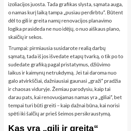
izoliacijos juosta. Tada grafikas slysta, sąmata auga,
o namas kurį laiką tampa „pusiau perdirbtu“. Būtent
dėl to gili ir greita namų renovacijos planavimo
logika prasideda ne nuo idėjų, o nuo aiškaus plano,
skaičių ir sekos.
Trumpai: pirmiausia susidarote realią darbų
sąmatą, tada iš jos išvedate etapų tvarką, o tik po to
sudedate grafiką pagal pristatymus, džiūvimo
laikus ir kaimynų netrukdymą. Jei tai daroma nuo
galo atvirkščiai, dažniausiai gaunasi „graži“ pradžia
ir chaosas viduryje. Žemiau parodysiu, kaip tai
darau pats, kai renovuojamas namas yra „giliai“, bet
tempai turi būti greiti – kaip dažnai būna, kai norisi
spėti iki šalčių ar prieš šeimos persikraustymą.
Kas yra „gili ir greita“