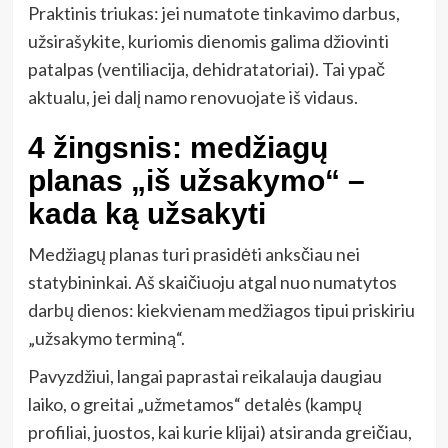
Praktinis triukas: jei numatote tinkavimo darbus,
užsirašykite, kuriomis dienomis galima džiovinti
patalpas (ventiliacija, dehidratatoriai). Tai ypač
aktualu, jei dalį namo renovuojate iš vidaus.
4 žingsnis: medžiagų
planas „iš užsakymo“ –
kada ką užsakyti
Medžiagų planas turi prasidėti anksčiau nei
statybininkai. Aš skaičiuoju atgal nuo numatytos
darbų dienos: kiekvienam medžiagos tipui priskiriu
„užsakymo terminą“.
Pavyzdžiui, langai paprastai reikalauja daugiau
laiko, o greitai „užmetamos“ detalės (kampų
profiliai, juostos, kai kurie klijai) atsiranda greičiau,