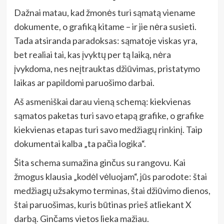
Dažnai matau, kad žmonės turi sąmatą viename
dokumente, o grafiką kitame – ir jie nėra susieti.
Tada atsiranda paradoksas: sąmatoje viskas yra,
bet realiai tai, kas įvyktų per tą laiką, nėra
įvykdoma, nes neįtrauktas džiūvimas, pristatymo
laikas ar papildomi paruošimo darbai.
Aš asmeniškai darau vieną schemą: kiekvienas
sąmatos paketas turi savo etapą grafike, o grafike
kiekvienas etapas turi savo medžiagų rinkinį. Taip
dokumentai kalba „ta pačia logika“.
Šita schema sumažina ginčus su rangovu. Kai
žmogus klausia „kodėl vėluojam“, jūs parodote: štai
medžiagų užsakymo terminas, štai džiūvimo dienos,
štai paruošimas, kuris būtinas prieš atliekant X
darbą. Ginčams vietos lieka mažiau.