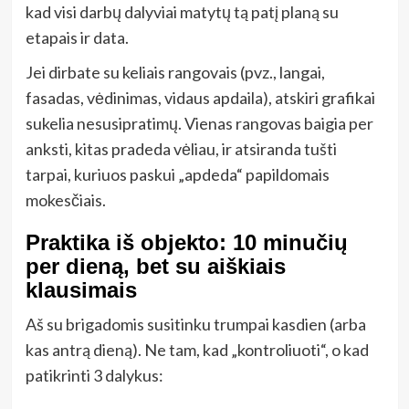
kad visi darbų dalyviai matytų tą patį planą su
etapais ir data.
Jei dirbate su keliais rangovais (pvz., langai,
fasadas, vėdinimas, vidaus apdaila), atskiri grafikai
sukelia nesusipratimų. Vienas rangovas baigia per
anksti, kitas pradeda vėliau, ir atsiranda tušti
tarpai, kuriuos paskui „apdeda“ papildomais
mokesčiais.
Praktika iš objekto: 10 minučių
per dieną, bet su aiškiais
klausimais
Aš su brigadomis susitinku trumpai kasdien (arba
kas antrą dieną). Ne tam, kad „kontroliuoti“, o kad
patikrinti 3 dalykus: