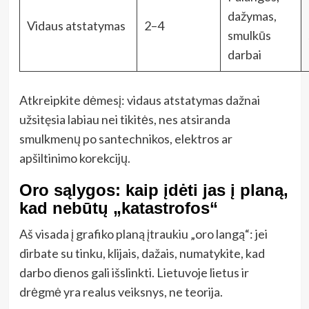
dažymas,
Vidaus atstatymas
2–4
smulkūs
darbai
Atkreipkite dėmesį: vidaus atstatymas dažnai
užsitęsia labiau nei tikitės, nes atsiranda
smulkmenų po santechnikos, elektros ar
apšiltinimo korekcijų.
Oro sąlygos: kaip įdėti jas į planą,
kad nebūtų „katastrofos“
Aš visada į grafiko planą įtraukiu „oro langą“: jei
dirbate su tinku, klijais, dažais, numatykite, kad
darbo dienos gali išslinkti. Lietuvoje lietus ir
drėgmė yra realus veiksnys, ne teorija.