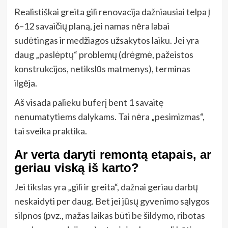
Realistiškai greita gili renovacija dažniausiai telpa į
6–12 savaičių planą, jei namas nėra labai
sudėtingas ir medžiagos užsakytos laiku. Jei yra
daug „paslėptų“ problemų (drėgmė, pažeistos
konstrukcijos, netikslūs matmenys), terminas
ilgėja.
Aš visada palieku buferį bent 1 savaitę
nenumatytiems dalykams. Tai nėra „pesimizmas“,
tai sveika praktika.
Ar verta daryti remontą etapais, ar
geriau viską iš karto?
Jei tikslas yra „gili ir greita“, dažnai geriau darbų
neskaidyti per daug. Bet jei jūsų gyvenimo sąlygos
silpnos (pvz., mažas laikas būti be šildymo, ribotas