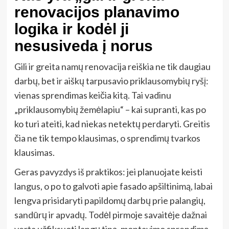
renovacijos planavimo
logika ir kodėl ji
nesusiveda į norus
Gili ir greita namų renovacija reiškia ne tik daugiau
darbų, bet ir aiškų tarpusavio priklausomybių ryšį:
vienas sprendimas keičia kitą. Tai vadinu
„priklausomybių žemėlapiu“ – kai supranti, kas po
ko turi ateiti, kad niekas netektų perdaryti. Greitis
čia ne tik tempo klausimas, o sprendimų tvarkos
klausimas.
Geras pavyzdys iš praktikos: jei planuojate keisti
langus, o po to galvoti apie fasado apšiltinimą, labai
lengva prisidaryti papildomų darbų prie palangių,
sandūrų ir apvadų. Todėl pirmoje savaitėje dažnai