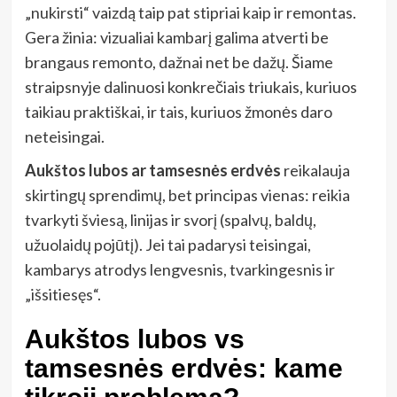
„nukirsti“ vaizdą taip pat stipriai kaip ir remontas.
Gera žinia: vizualiai kambarį galima atverti be
brangaus remonto, dažnai net be dažų. Šiame
straipsnyje dalinuosi konkrečiais triukais, kuriuos
taikiau praktiškai, ir tais, kuriuos žmonės daro
neteisingai.
Aukštos lubos ar tamsesnės erdvės
reikalauja
skirtingų sprendimų, bet principas vienas: reikia
tvarkyti šviesą, linijas ir svorį (spalvų, baldų,
užuolaidų pojūtį). Jei tai padarysi teisingai,
kambarys atrodys lengvesnis, tvarkingesnis ir
„išsitiesęs“.
Aukštos lubos vs
tamsesnės erdvės: kame