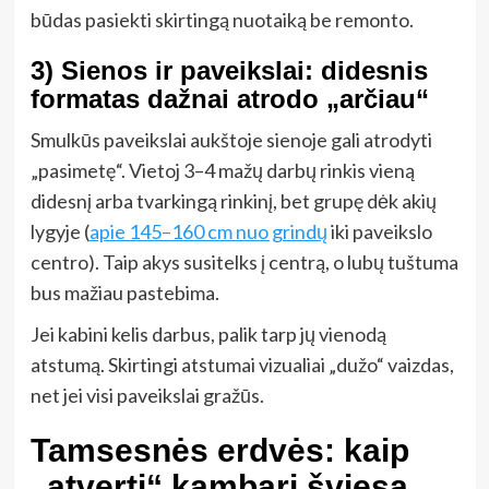
būdas pasiekti skirtingą nuotaiką be remonto.
3) Sienos ir paveikslai: didesnis
formatas dažnai atrodo „arčiau“
Smulkūs paveikslai aukštoje sienoje gali atrodyti
„pasimetę“. Vietoj 3–4 mažų darbų rinkis vieną
didesnį arba tvarkingą rinkinį, bet grupę dėk akių
lygyje (
apie 145–160 cm nuo grindų
iki paveikslo
centro). Taip akys susitelks į centrą, o lubų tuštuma
bus mažiau pastebima.
Jei kabini kelis darbus, palik tarp jų vienodą
atstumą. Skirtingi atstumai vizualiai „dužo“ vaizdas,
net jei visi paveikslai gražūs.
Tamsesnės erdvės: kaip
„atverti“ kambarį šviesa,