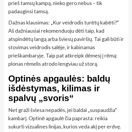
prieš tamsų kampą, nieko gero nebus – tik
padauginsi tamsą.
Dažnas klausimas: „Kur veidrodis turėtų kabėti?“
Aš dažniausiai rekomenduoju dėti taip, kad
atspindėtų langą arba šviesų paviršių. Tai gali būti ir
stovimas veidrodis salėje, ir kabinamas
prieškambaryje. Taip pat atkreipk dėmesį į rėmą:
plonas rėmelis atrodo lengviau už storą.
Optinės apgaulės: baldų
išdėstymas, kilimas ir
spalvų „svoris“
Net graži šviesa nepadės, jei baldai „suspaudžia“
kambarį. Optinė apgaulė čia paprasta: reikia
sukurti vizualines linijas, kurios veda akį per erdvę.