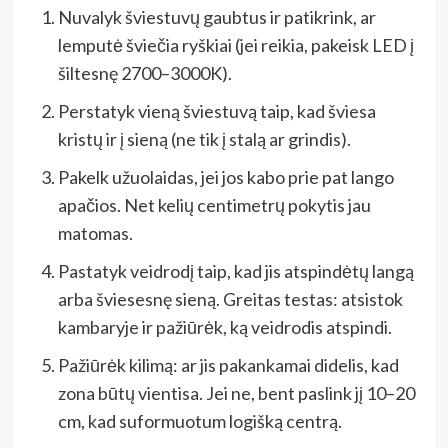
Nuvalyk šviestuvų gaubtus ir patikrink, ar
lemputė šviečia ryškiai (jei reikia, pakeisk LED į
šiltesnę 2700–3000K).
Perstatyk vieną šviestuvą taip, kad šviesa
kristų ir į sieną (ne tik į stalą ar grindis).
Pakelk užuolaidas, jei jos kabo prie pat lango
apačios. Net kelių centimetrų pokytis jau
matomas.
Pastatyk veidrodį taip, kad jis atspindėtų langą
arba šviesesnę sieną. Greitas testas: atsistok
kambaryje ir pažiūrėk, ką veidrodis atspindi.
Pažiūrėk kilimą: ar jis pakankamai didelis, kad
zona būtų vientisa. Jei ne, bent paslink jį 10–20
cm, kad suformuotum logišką centrą.