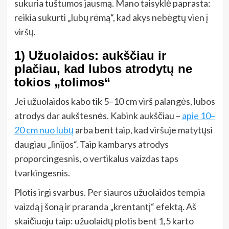
sukuria tuštumos jausmą. Mano taisyklė paprasta:
reikia sukurti „lubų rėmą“, kad akys nebėgtų vien į
viršų.
1) Užuolaidos: aukščiau ir
plačiau, kad lubos atrodytų ne
tokios „tolimos“
Jei užuolaidos kabo tik 5–10 cm virš palangės, lubos
atrodys dar aukštesnės. Kabink aukščiau –
apie 10–
20 cm nuo lubų
arba bent taip, kad viršuje matytųsi
daugiau „linijos“. Taip kambarys atrodys
proporcingesnis, o vertikalus vaizdas taps
tvarkingesnis.
Plotis irgi svarbus. Per siauros užuolaidos tempia
vaizdą į šoną ir praranda „krentantį“ efektą. Aš
skaičiuoju taip: užuolaidų plotis bent 1,5 karto