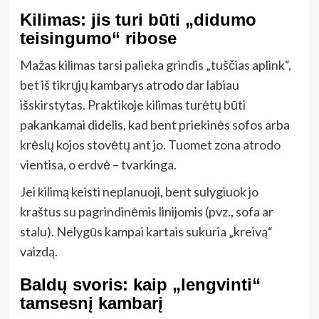
Kilimas: jis turi būti „didumo
teisingumo“ ribose
Mažas kilimas tarsi palieka grindis „tuščias aplink“,
bet iš tikrųjų kambarys atrodo dar labiau
išskirstytas. Praktikoje kilimas turėtų būti
pakankamai didelis, kad bent priekinės sofos arba
krėslų kojos stovėtų ant jo. Tuomet zona atrodo
vientisa, o erdvė – tvarkinga.
Jei kilimą keisti neplanuoji, bent sulygiuok jo
kraštus su pagrindinėmis linijomis (pvz., sofa ar
stalu). Nelygūs kampai kartais sukuria „kreivą“
vaizdą.
Baldų svoris: kaip „lengvinti“
tamsesnį kambarį