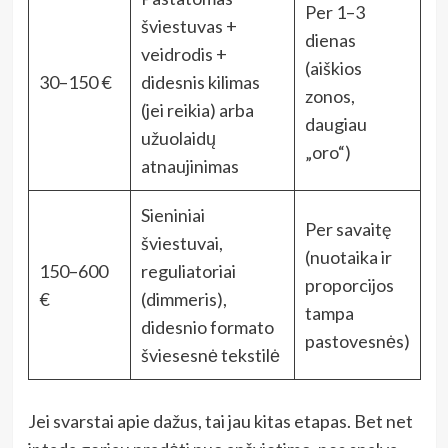
Per 1–3
šviestuvas +
dienas
veidrodis +
(aiškios
30–150 €
didesnis kilimas
zonos,
(jei reikia) arba
daugiau
užuolaidų
„oro“)
atnaujinimas
Sieniniai
Per savaitę
šviestuvai,
(nuotaika ir
150–600
reguliatoriai
proporcijos
€
(dimmeris),
tampa
didesnio formato
pastovesnės)
šviesesnė tekstilė
Jei svarstai apie dažus, tai jau kitas etapas. Bet net