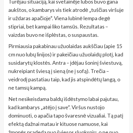
Turėjau situaciją, kai svetainėje lubos buvo gana
aukštos, o kambarys vis tiek atrodė „tuščias viršuje
ir uždaras apačioje“. Viena lubinė lempa degė
stipriai, bet kampai liko tamsūs. Rezultatas –
vaizdas buvo ne išplėstas, o suspaustas.
Pirmiausia pakabinau užuolaidas aukščiau (apie 15
cm nuo lubų linijos) ir pakeičiau užuolaidų plotį, kad
susidarytų klostės. Antra – įdėjau šoninį šviestuvą,
nukreipiant šviesą į sieną (ne į sofą). Trečia –
veidrodį pastatiau taip, kad jis atspindėtų langą, o
ne tamsų kampą.
Net nesikeisdama baldų išdėstymo labai pajutau,
kad kambarys „atėjo į save“. Viršus nustojo
dominuoti, o apačia tapo švaresnė vizualiai. Tą patį
efektą dažnai matau ir kituose namuose, kai
žmonės pradeda nuo šviesos sluoksnių, o ne nuo