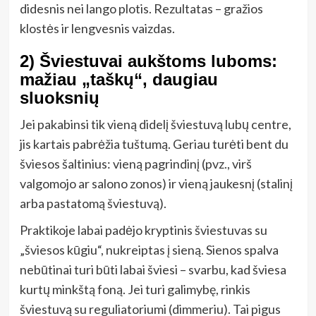
didesnis nei lango plotis. Rezultatas – gražios
klostės ir lengvesnis vaizdas.
2) Šviestuvai aukštoms luboms:
mažiau „taškų“, daugiau
sluoksnių
Jei pakabinsi tik vieną didelį šviestuvą lubų centre,
jis kartais pabrėžia tuštumą. Geriau turėti bent du
šviesos šaltinius: vieną pagrindinį (pvz., virš
valgomojo ar salono zonos) ir vieną jaukesnį (stalinį
arba pastatomą šviestuvą).
Praktikoje labai padėjo kryptinis šviestuvas su
„šviesos kūgiu“, nukreiptas į sieną. Sienos spalva
nebūtinai turi būti labai šviesi – svarbu, kad šviesa
kurtų minkštą foną. Jei turi galimybę, rinkis
šviestuvą su reguliatoriumi (dimmeriu). Tai pigus