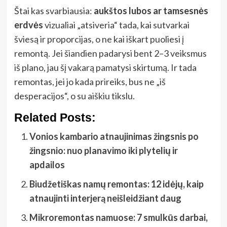
Štai kas svarbiausia:
aukštos lubos ar tamsesnės
erdvės
vizualiai „atsiveria“ tada, kai sutvarkai
šviesą ir proporcijas, o ne kai iškart puoliesi į
remontą. Jei šiandien padarysi bent 2–3 veiksmus
iš plano, jau šį vakarą pamatysi skirtumą. Ir tada
remontas, jei jo kada prireiks, bus ne „iš
desperacijos“, o su aiškiu tikslu.
Related Posts:
Vonios kambario atnaujinimas žingsnis po
žingsnio: nuo planavimo iki plytelių ir
apdailos
Biudžetiškas namų remontas: 12 idėjų, kaip
atnaujinti interjerą neišleidžiant daug
Mikroremontas namuose: 7 smulkūs darbai,