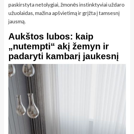
paskirstyta netolygiai, žmonės instinktyviai uždaro
užuolaidas, mažina apšvietimą ir grįžta į tamsesnį
jausmą.
Aukštos lubos: kaip
„nutempti“ akį žemyn ir
padaryti kambarį jaukesnį