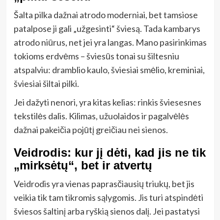
Šalta pilka dažnai atrodo moderniai, bet tamsiose
patalpose ji gali „užgesinti“ šviesą. Tada kambarys
atrodo niūrus, net jei yra langas. Mano pasirinkimas
tokioms erdvėms – šviesūs tonai su šiltesniu
atspalviu: dramblio kaulo, šviesiai smėlio, kreminiai,
šviesiai šiltai pilki.
Jei dažyti nenori, yra kitas kelias: rinkis šviesesnes
tekstilės dalis. Kilimas, užuolaidos ir pagalvėlės
dažnai pakeičia pojūtį greičiau nei sienos.
Veidrodis: kur jį dėti, kad jis ne tik
„mirksėtų“, bet ir atvertų
Veidrodis yra vienas paprasčiausių triukų, bet jis
veikia tik tam tikromis sąlygomis. Jis turi atspindėti
šviesos šaltinį arba ryškią sienos dalį. Jei pastatysi