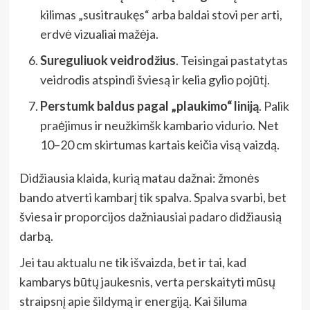
kilimas „susitraukęs“ arba baldai stovi per arti,
erdvė vizualiai mažėja.
Sureguliuok veidrodžius
. Teisingai pastatytas
veidrodis atspindi šviesą ir kelia gylio pojūtį.
Perstumk baldus pagal „plaukimo“ liniją
. Palik
praėjimus ir neužkimšk kambario vidurio. Net
10–20 cm skirtumas kartais keičia visą vaizdą.
Didžiausia klaida, kurią matau dažnai: žmonės
bando atverti kambarį tik spalva. Spalva svarbi, bet
šviesa ir proporcijos dažniausiai padaro didžiausią
darbą.
Jei tau aktualu ne tik išvaizda, bet ir tai, kad
kambarys būtų jaukesnis, verta perskaityti mūsų
straipsnį apie šildymą ir energiją. Kai šiluma