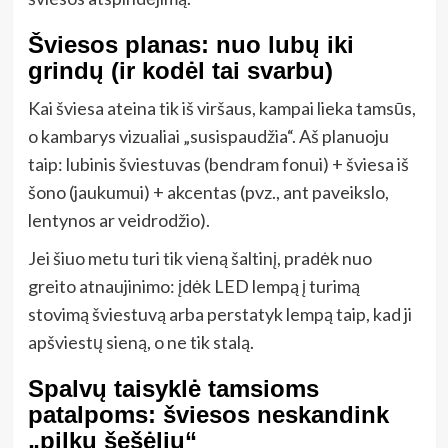
Šviesos planas: nuo lubų iki
grindų (ir kodėl tai svarbu)
Kai šviesa ateina tik iš viršaus, kampai lieka tamsūs,
o kambarys vizualiai „susispaudžia“. Aš planuoju
taip: lubinis šviestuvas (bendram fonui) + šviesa iš
šono (jaukumui) + akcentas (pvz., ant paveikslo,
lentynos ar veidrodžio).
Jei šiuo metu turi tik vieną šaltinį, pradėk nuo
greito atnaujinimo: įdėk LED lempą į turimą
stovimą šviestuvą arba perstatyk lempą taip, kad ji
apšviestų sieną, o ne tik stalą.
Spalvų taisyklė tamsioms
patalpoms: šviesos neskandink
„pilku šešėliu“