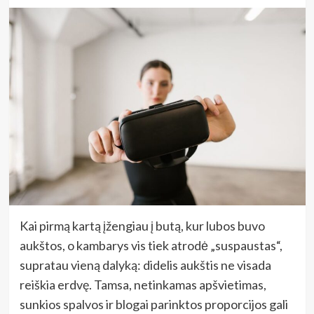
Kai pirmą kartą įžengiau į butą, kur lubos buvo
aukštos, o kambarys vis tiek atrodė „suspaustas“,
supratau vieną dalyką: didelis aukštis ne visada
reiškia erdvę. Tamsa, netinkamas apšvietimas,
sunkios spalvos ir blogai parinktos proporcijos gali