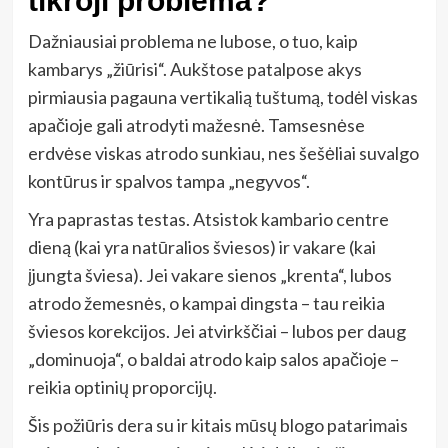
tikroji problema?
Dažniausiai problema ne lubose, o tuo, kaip
kambarys „žiūrisi“. Aukštose patalpose akys
pirmiausia pagauna vertikalią tuštumą, todėl viskas
apačioje gali atrodyti mažesnė. Tamsesnėse
erdvėse viskas atrodo sunkiau, nes šešėliai suvalgo
kontūrus ir spalvos tampa „negyvos“.
Yra paprastas testas. Atsistok kambario centre
dieną (kai yra natūralios šviesos) ir vakare (kai
įjungta šviesa). Jei vakare sienos „krenta“, lubos
atrodo žemesnės, o kampai dingsta – tau reikia
šviesos korekcijos. Jei atvirkščiai – lubos per daug
„dominuoja“, o baldai atrodo kaip salos apačioje –
reikia optinių proporcijų.
Šis požiūris dera su ir kitais mūsų blogo patarimais