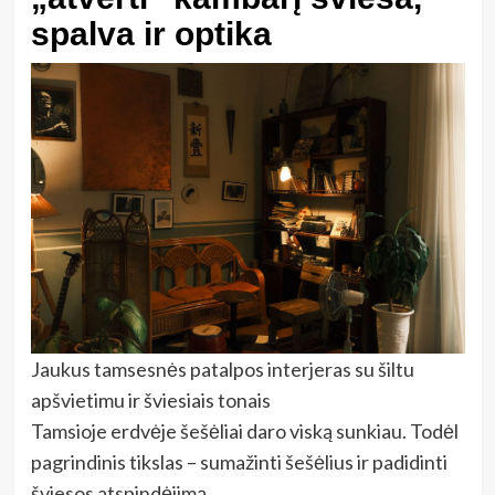
spalva ir optika
Jaukus tamsesnės patalpos interjeras su šiltu
apšvietimu ir šviesiais tonais
Tamsioje erdvėje šešėliai daro viską sunkiau. Todėl
pagrindinis tikslas – sumažinti šešėlius ir padidinti
šviesos atspindėjimą.