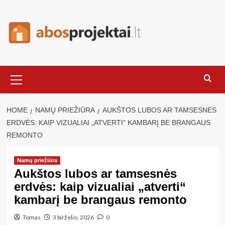
Skip
to
content
Primary
Menu
HOME
NAMŲ PRIEŽIŪRA
AUKŠTOS LUBOS AR TAMSESNĖS
ERDVĖS: KAIP VIZUALIAI „ATVERTI“ KAMBARĮ BE BRANGAUS
REMONTO
Namų priežiūra
Aukštos lubos ar tamsesnės
erdvės: kaip vizualiai „atverti“
kambarį be brangaus remonto
Tomas
3 birželio, 2026
0