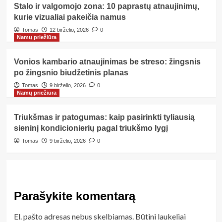
Stalo ir valgomojo zona: 10 paprastų atnaujinimų,
kurie vizualiai pakeičia namus
Tomas
12 birželio, 2026
0
Namų priežiūra
Vonios kambario atnaujinimas be streso: žingsnis
po žingsnio biudžetinis planas
Tomas
9 birželio, 2026
0
Namų priežiūra
Triukšmas ir patogumas: kaip pasirinkti tyliausią
sieninį kondicionierių pagal triukšmo lygį
Tomas
9 birželio, 2026
0
Parašykite komentarą
El. pašto adresas nebus skelbiamas.
Būtini laukeliai