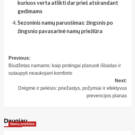
kuriuos verta atlikti dar prieš atsirandant
gedimams
Sezoninis namų paruošimas: žingsnis po
žingsnio pavasarinė namų priežiūra
Post
Previous:
Biudžetas namams: kaip protingai planuoti išlaidas ir
navigation
sutaupyti neaukojant komforto
Next:
Drėgmė ir pelėsis: priežastys, požymiai ir efektyvus
prevencijos planas
Daugiau
Namų priežiūra