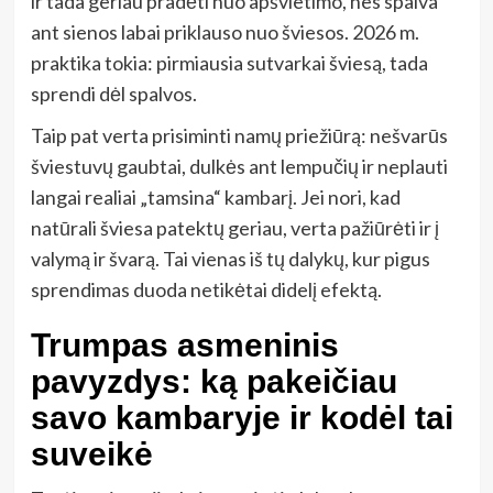
ir tada geriau pradėti nuo apšvietimo, nes spalva
ant sienos labai priklauso nuo šviesos. 2026 m.
praktika tokia: pirmiausia sutvarkai šviesą, tada
sprendi dėl spalvos.
Taip pat verta prisiminti namų priežiūrą: nešvarūs
šviestuvų gaubtai, dulkės ant lempučių ir neplauti
langai realiai „tamsina“ kambarį. Jei nori, kad
natūrali šviesa patektų geriau, verta pažiūrėti ir į
valymą ir švarą. Tai vienas iš tų dalykų, kur pigus
sprendimas duoda netikėtai didelį efektą.
Trumpas asmeninis
pavyzdys: ką pakeičiau
savo kambaryje ir kodėl tai
suveikė