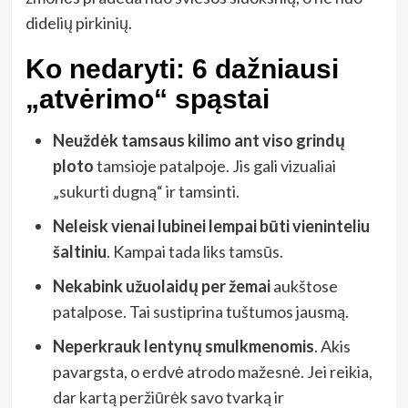
didelių pirkinių.
Ko nedaryti: 6 dažniausi
„atvėrimo“ spąstai
Neuždėk tamsaus kilimo ant viso grindų
ploto
tamsioje patalpoje. Jis gali vizualiai
„sukurti dugną“ ir tamsinti.
Neleisk vienai lubinei lempai būti vieninteliu
šaltiniu
. Kampai tada liks tamsūs.
Nekabink užuolaidų per žemai
aukštose
patalpose. Tai sustiprina tuštumos jausmą.
Neperkrauk lentynų smulkmenomis
. Akis
pavargsta, o erdvė atrodo mažesnė. Jei reikia,
dar kartą peržiūrėk savo tvarką ir