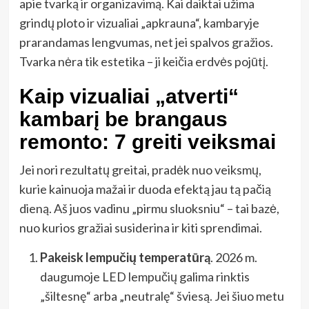
apie tvarką ir organizavimą. Kai daiktai užima
grindų ploto ir vizualiai „apkrauna“, kambaryje
prarandamas lengvumas, net jei spalvos gražios.
Tvarka nėra tik estetika – ji keičia erdvės pojūtį.
Kaip vizualiai „atverti“
kambarį be brangaus
remonto: 7 greiti veiksmai
Jei nori rezultatų greitai, pradėk nuo veiksmų,
kurie kainuoja mažai ir duoda efektą jau tą pačią
dieną. Aš juos vadinu „pirmu sluoksniu“ – tai bazė,
nuo kurios gražiai susiderina ir kiti sprendimai.
Pakeisk lempučių temperatūrą
. 2026 m.
daugumoje LED lempučių galima rinktis
„šiltesnę“ arba „neutralę“ šviesą. Jei šiuo metu