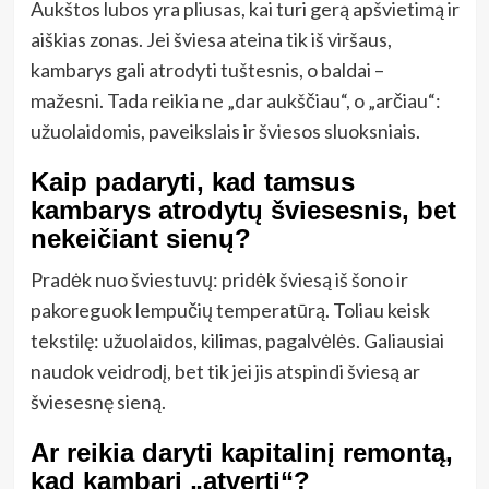
Aukštos lubos yra pliusas, kai turi gerą apšvietimą ir
aiškias zonas. Jei šviesa ateina tik iš viršaus,
kambarys gali atrodyti tuštesnis, o baldai –
mažesni. Tada reikia ne „dar aukščiau“, o „arčiau“:
užuolaidomis, paveikslais ir šviesos sluoksniais.
Kaip padaryti, kad tamsus
kambarys atrodytų šviesesnis, bet
nekeičiant sienų?
Pradėk nuo šviestuvų: pridėk šviesą iš šono ir
pakoreguok lempučių temperatūrą. Toliau keisk
tekstilę: užuolaidos, kilimas, pagalvėlės. Galiausiai
naudok veidrodį, bet tik jei jis atspindi šviesą ar
šviesesnę sieną.
Ar reikia daryti kapitalinį remontą,
kad kambarį „atverti“?