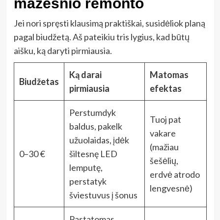
mažesnio remonto
Jei nori spręsti klausimą praktiškai, susidėliok planą
pagal biudžetą. Aš pateikiu tris lygius, kad būtų
aišku, ką daryti pirmiausia.
Ką darai
Matomas
Biudžetas
pirmiausia
efektas
Perstumdyk
Tuoj pat
baldus, pakelk
vakare
užuolaidas, įdėk
(mažiau
0–30 €
šiltesnę LED
šešėlių,
lemputę,
erdvė atrodo
perstatyk
lengvesnė)
šviestuvus į šonus
Pastatomas