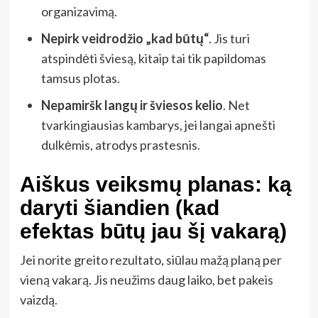
organizavimą.
Nepirk veidrodžio „kad būtų“
. Jis turi
atspindėti šviesą, kitaip tai tik papildomas
tamsus plotas.
Nepamiršk langų ir šviesos kelio
. Net
tvarkingiausias kambarys, jei langai apnešti
dulkėmis, atrodys prastesnis.
Aiškus veiksmų planas: ką
daryti šiandien (kad
efektas būtų jau šį vakarą)
Jei norite greito rezultato, siūlau mažą planą per
vieną vakarą. Jis neužims daug laiko, bet pakeis
vaizdą.