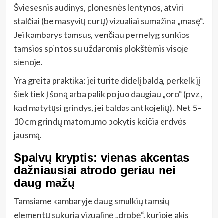
Šviesesnis audinys, plonesnės lentynos, atviri
stalčiai (be masyvių durų) vizualiai sumažina „masę“.
Jei kambarys tamsus, venčiau pernelyg sunkios
tamsios spintos su uždaromis plokštėmis visoje
sienoje.
Yra greita praktika: jei turite didelį baldą, perkelk jį
šiek tiek į šoną arba palik po juo daugiau „oro“ (pvz.,
kad matytųsi grindys, jei baldas ant kojelių). Net 5–
10 cm grindų matomumo pokytis keičia erdvės
jausmą.
Spalvų kryptis: vienas akcentas
dažniausiai atrodo geriau nei
daug mažų
Tamsiame kambaryje daug smulkių tamsių
elementų sukuria vizualinę „drobę“, kurioje akis