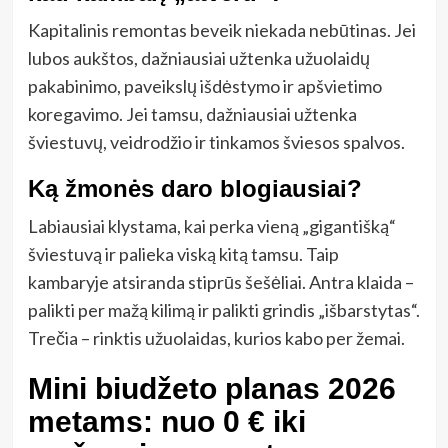
Kapitalinis remontas beveik niekada nebūtinas. Jei
lubos aukštos, dažniausiai užtenka užuolaidų
pakabinimo, paveikslų išdėstymo ir apšvietimo
koregavimo. Jei tamsu, dažniausiai užtenka
šviestuvų, veidrodžio ir tinkamos šviesos spalvos.
Ką žmonės daro blogiausiai?
Labiausiai klystama, kai perka vieną „gigantišką“
šviestuvą ir palieka viską kitą tamsu. Taip
kambaryje atsiranda stiprūs šešėliai. Antra klaida –
palikti per mažą kilimą ir palikti grindis „išbarstytas“.
Trečia – rinktis užuolaidas, kurios kabo per žemai.
Mini biudžeto planas 2026
metams: nuo 0 € iki