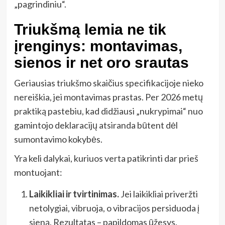
„pagrindiniu“.
Triukšmą lemia ne tik
įrenginys: montavimas,
sienos ir net oro srautas
Geriausias triukšmo skaičius specifikacijoje nieko
nereiškia, jei montavimas prastas. Per 2026 metų
praktiką pastebiu, kad didžiausi „nukrypimai“ nuo
gamintojo deklaracijų atsiranda būtent dėl
sumontavimo kokybės.
Yra keli dalykai, kuriuos verta patikrinti dar prieš
montuojant:
Laikikliai ir tvirtinimas.
Jei laikikliai priveržti
netolygiai, vibruoja, o vibracijos persiduoda į
sieną. Rezultatas – papildomas ūžesys.