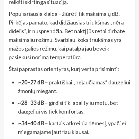
reikšti skirtingą situaciją.
Populiariausia klaida – žiūrėti tik maksimalų dB.
Pirkėjas pamato, kad didžiausias triukšmas „nėra
didelis“, ir nusprendžia. Bet naktį jūs retai dirbate
maksimaliu režimu. Svarbiau, koks triukšmas yra
mažos galios režimu, kai patalpa jau beveik
pasiekusi norimą temperatūrą.
Štai paprastas orientyras, kurį verta prisiminti:
~20–27 dB
– praktiškai „nejaučiamas“ daugeliui
žmonių miegant.
~28–33 dB
– girdisi tik labai tyliu metu, bet
daugeliui vis tiek komfortas.
~34–40 dB
– kartais atkreipia dėmesį, ypač jei
miegamajame jautriau klausai.