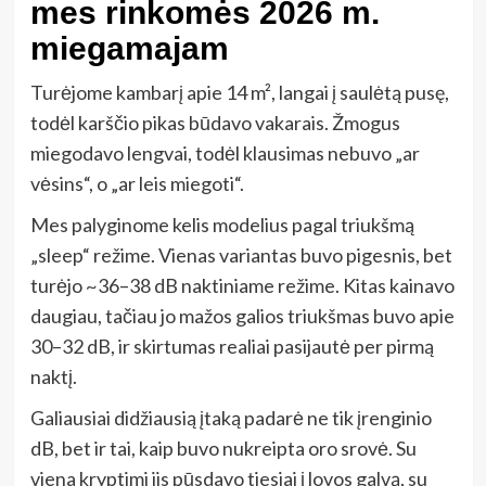
mes rinkomės 2026 m.
miegamajam
Turėjome kambarį apie 14 m², langai į saulėtą pusę,
todėl karščio pikas būdavo vakarais. Žmogus
miegodavo lengvai, todėl klausimas nebuvo „ar
vėsins“, o „ar leis miegoti“.
Mes palyginome kelis modelius pagal triukšmą
„sleep“ režime. Vienas variantas buvo pigesnis, bet
turėjo ~36–38 dB naktiniame režime. Kitas kainavo
daugiau, tačiau jo mažos galios triukšmas buvo apie
30–32 dB, ir skirtumas realiai pasijautė per pirmą
naktį.
Galiausiai didžiausią įtaką padarė ne tik įrenginio
dB, bet ir tai, kaip buvo nukreipta oro srovė. Su
viena kryptimi jis pūsdavo tiesiai į lovos galvą, su