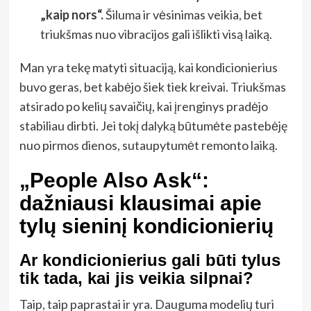
„kaip nors“.
Šiluma ir vėsinimas veikia, bet
triukšmas nuo vibracijos gali išlikti visą laiką.
Man yra tekę matyti situaciją, kai kondicionierius
buvo geras, bet kabėjo šiek tiek kreivai. Triukšmas
atsirado po kelių savaičių, kai įrenginys pradėjo
stabiliau dirbti. Jei tokį dalyką būtumėte pastebėję
nuo pirmos dienos, sutaupytumėt remonto laiką.
„People Also Ask“:
dažniausi klausimai apie
tylų sieninį kondicionierių
Ar kondicionierius gali būti tylus
tik tada, kai jis veikia silpnai?
Taip, taip paprastai ir yra. Dauguma modelių turi