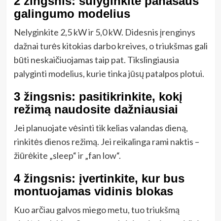
2 žingsnis: sulyginkite panašaus
galingumo modelius
Nelyginkite 2,5 kW ir 5,0 kW. Didesnis įrenginys
dažnai turės kitokias darbo kreives, o triukšmas gali
būti neskaičiuojamas taip pat. Tikslingiausia
palyginti modelius, kurie tinka jūsų patalpos plotui.
3 žingsnis: pasitikrinkite, kokį
režimą naudosite dažniausiai
Jei planuojate vėsinti tik kelias valandas dieną,
rinkitės dienos režimą. Jei reikalinga rami naktis –
žiūrėkite „sleep“ ir „fan low“.
4 žingsnis: įvertinkite, kur bus
montuojamas vidinis blokas
Kuo arčiau galvos miego metu, tuo triukšmą