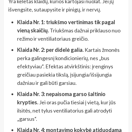
Yra keletas klaidų, kurios kartojasi nuolat. Jei jų
išvengsite, sutaupysite ir pinigų, ir nervų.
Klaida Nr. 1: triukšmo vertinimas tik pagal
vieną skaičių.
Triukšmas dažnai priklauso nuo
režimo ir ventiliatoriaus greičio.
Klaida Nr. 2: per didelė galia.
Kartais žmonės
perka galingesnį kondicionierių, nes „bus
efektyviau“. Efektas atvirkštinis: įrenginys
greičiau pasiekia tikslą, įsijungia/išsijungia
dažniau ir gali būti garsiau.
Klaida Nr. 3: nepaisoma garso šaltinio
krypties.
Jei oras pučia tiesiai į vietą, kur jūs
ilsitės, net tylus ventiliatorius gali atrodyti
„garsus“.
Klaida Nr. 4: montavimo kokybė atiduodama