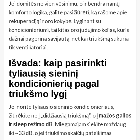
Jei domitės ne vien vėsinimu, o ir bendra namų
komforto logika, galite pasižiūrėti, ką rašome apie
rekuperaciją ir oro kokybę. Lyginant su
kondicionieriumi, tai kitas oro judėjimo kelias, kuris
dažnai pagerina savijautą, net kai triukšmą sukuria
tik ventiliatoriai.
Išvada: kaip pasirinkti
tyliausią sieninį
kondicionierių pagal
triukšmo lygį
Jei norite tyliausio sieninio kondicionieriaus,
žiūrėkite ne į „didžiausią triukšmą“, o į
mažos galios
ir sleep režimo dB
. Miegamajam siekite maždaug
iki ~33 dB, o jei triukšmo skaičių pateikimas