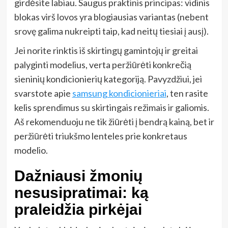
girdėsite labiau. Saugus praktinis principas: vidinis
blokas virš lovos yra blogiausias variantas (nebent
srovę galima nukreipti taip, kad neitų tiesiai į ausį).
Jei norite rinktis iš skirtingų gamintojų ir greitai
palyginti modelius, verta peržiūrėti konkrečią
sieninių kondicionierių kategoriją. Pavyzdžiui, jei
svarstote apie
samsung kondicionieriai
, ten rasite
kelis sprendimus su skirtingais režimais ir galiomis.
Aš rekomenduoju ne tik žiūrėti į bendrą kainą, bet ir
peržiūrėti triukšmo lenteles prie konkretaus
modelio.
Dažniausi žmonių
nesusipratimai: ką
praleidžia pirkėjai