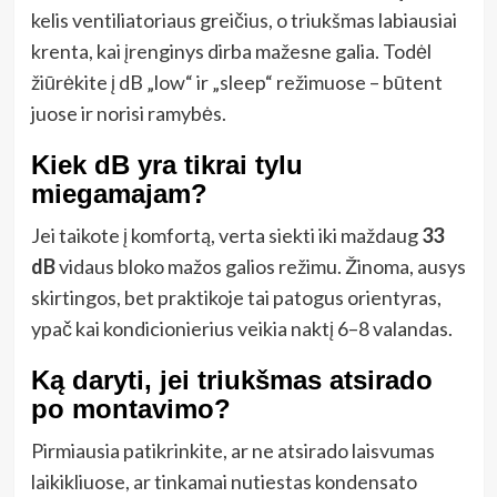
kelis ventiliatoriaus greičius, o triukšmas labiausiai
krenta, kai įrenginys dirba mažesne galia. Todėl
žiūrėkite į dB „low“ ir „sleep“ režimuose – būtent
juose ir norisi ramybės.
Kiek dB yra tikrai tylu
miegamajam?
Jei taikote į komfortą, verta siekti iki maždaug
33
dB
vidaus bloko mažos galios režimu. Žinoma, ausys
skirtingos, bet praktikoje tai patogus orientyras,
ypač kai kondicionierius veikia naktį 6–8 valandas.
Ką daryti, jei triukšmas atsirado
po montavimo?
Pirmiausia patikrinkite, ar ne atsirado laisvumas
laikikliuose, ar tinkamai nutiestas kondensato