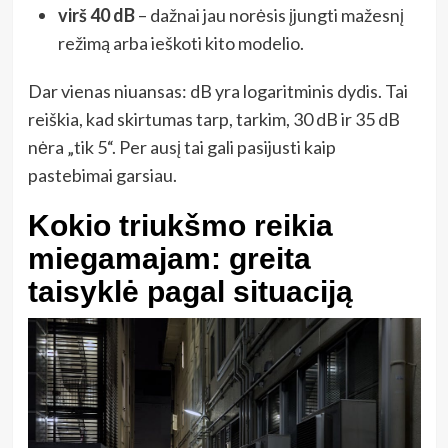
virš 40 dB
– dažnai jau norėsis įjungti mažesnį
režimą arba ieškoti kito modelio.
Dar vienas niuansas: dB yra logaritminis dydis. Tai
reiškia, kad skirtumas tarp, tarkim, 30 dB ir 35 dB
nėra „tik 5“. Per ausį tai gali pasijusti kaip
pastebimai garsiau.
Kokio triukšmo reikia
miegamajam: greita
taisyklė pagal situaciją