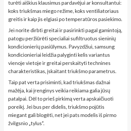
turėti aiškius klausimus pardavėjui ar konsultantui:
koks triukšmas miego režime, koks ventiliatoriaus
greitis ir kaip jis elgiasi po temperatūros pasiekimo.
Jei norite dirbti greitai ir pasirinkti pagal gamintoją,
patogu peržiūrėti specialiai sufiltruotus sieninių
kondicionierių pasiūlymus. Pavyzdžiui, samsung
kondicionieriai leidžia palyginti kelis variantus
vienoje vietoje ir greitai perskaityti technines
charakteristikas, įskaitant triukšmo parametrus.
Taip pat verta prisiminti, kad triukšmas dažnai
mažėja, kai įrenginys veikia reikiama galia jūsų
patalpai. Dėl to prieš pirkimą verta apskaičiuoti
poreikį. Jei bus per didelis, triukšmo pojūtis
miegant gali blogėti, net jei pats modelis iš pirmo
žvilgsnio „tylus“.