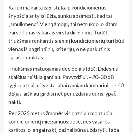
Kai pirmą kartą išgirsti, kaip kondicionierius
šnypščia ar tyliai ūžia, sunku apsimesti, kad tai
„smulkmena“. Vieną žmogų tai netrukdo, o kitam
garso fonas vakarais virsta dirginimu. Todėl
triukšmas renkantis
sieninį kondicionierių
turi būti
vienas iš pagrindinių kriterijų, o ne paskutinis
sąrašo punktas.
Triukšmas matuojamas decibelais (dB). Didesnis
skaičius reiškia garsiau. Pavyzdžiui, ~20–30 dB
lygis dažnai prilygsta labai ramiam kambariui, o ~40
dB jau aiškiau girdisi net per uždaras duris, ypač
naktį.
Per 2026 metus žmonės vis dažniau montuoja
kondicionierių miegamuosiuose, nes vasaros
karštos, o langai naktį dažnai būna uždaryti. Tada