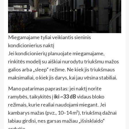
Miegamajame tyliai veikiantis sieninis
kondicionierius naktį
Jei kondicionierių planuojate miegamajame,
rinkitės modelį su aiškiai nurodytu triukšmu mažos
galios arba „sleep“ režime. Ne kiek jis triukšmaus
maksimaliai, o kiek jis darys, kai jau vėsina stabiliai.
Mano patarimas paprastas: jei naktį norite
ramybės, taikykitės į
iki ~33 dB
vidaus bloko
režimais, kurie realiai naudojami miegant. Jei
kambarys mažas (pvz., 10–14 m²), triukšmą dažnai
labiau girdisi, nes garsas mažiau „išsisklaido“
erdvėje.