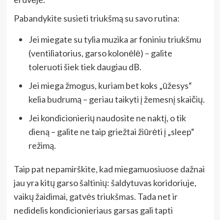
Pabandykite susieti triukšmą su savo rutina:
Jei miegate su tylia muzika ar foniniu triukšmu
(ventiliatorius, garso kolonėlė) – galite
toleruoti šiek tiek daugiau dB.
Jei miega žmogus, kuriam bet koks „ūžesys“
kelia budrumą – geriau taikyti į žemesnį skaičių.
Jei kondicionierių naudosite ne naktį, o tik
dieną – galite ne taip griežtai žiūrėti į „sleep“
režimą.
Taip pat nepamirškite, kad miegamuosiuose dažnai
jau yra kitų garso šaltinių: šaldytuvas koridoriuje,
vaikų žaidimai, gatvės triukšmas. Tada net ir
nedidelis kondicionieriaus garsas gali tapti