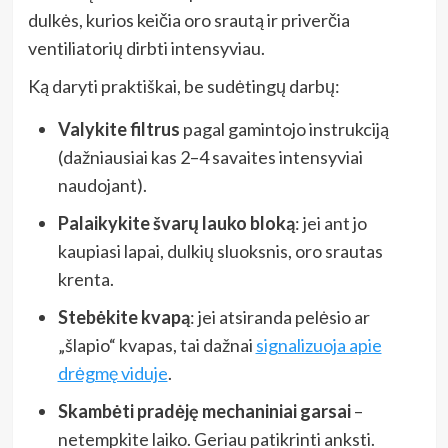
dulkės, kurios keičia oro srautą ir priverčia
ventiliatorių dirbti intensyviau.
Ką daryti praktiškai, be sudėtingų darbų:
Valykite filtrus
pagal gamintojo instrukciją
(dažniausiai kas 2–4 savaites intensyviai
naudojant).
Palaikykite švarų lauko bloką
: jei ant jo
kaupiasi lapai, dulkių sluoksnis, oro srautas
krenta.
Stebėkite kvapą
: jei atsiranda pelėsio ar
„šlapio“ kvapas, tai dažnai
signalizuoja apie
drėgmę viduje
.
Skambėti pradėję mechaniniai garsai
–
netempkite laiko. Geriau patikrinti anksti.