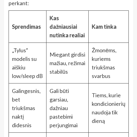
perkant:
Kas
Sprendimas
dažniausiai
Kam tinka
nutinka realiai
„Tylus“
Žmonėms,
Miegant girdisi
modelis su
kuriems
mažiau, režimai
aiškiu
triukšmas
stabilūs
low/sleep dB
svarbus
Galingesnis,
Gali būti
Tiems, kurie
bet
garsiau,
kondicionierių
triukšmas
dažniau
naudoja tik
naktį
pastebimi
dieną
didesnis
perjungimai