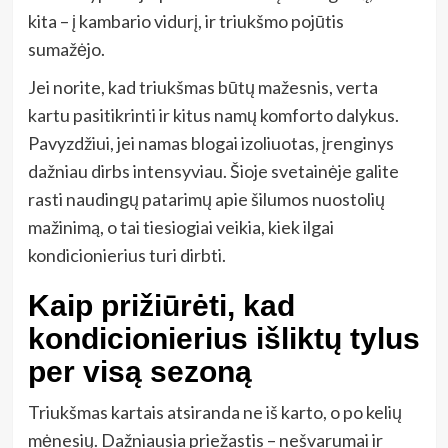
kita – į kambario vidurį, ir triukšmo pojūtis
sumažėjo.
Jei norite, kad triukšmas būtų mažesnis, verta
kartu pasitikrinti ir kitus namų komforto dalykus.
Pavyzdžiui, jei namas blogai izoliuotas, įrenginys
dažniau dirbs intensyviau. Šioje svetainėje galite
rasti naudingų patarimų apie šilumos nuostolių
mažinimą, o tai tiesiogiai veikia, kiek ilgai
kondicionierius turi dirbti.
Kaip prižiūrėti, kad
kondicionierius išliktų tylus
per visą sezoną
Triukšmas kartais atsiranda ne iš karto, o po kelių
mėnesių. Dažniausia priežastis – nešvarumai ir