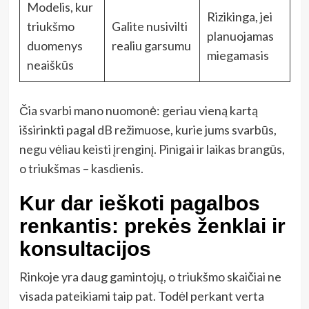
Modelis, kur
Rizikinga, jei
triukšmo
Galite nusivilti
planuojamas
duomenys
realiu garsumu
miegamasis
neaiškūs
Čia svarbi mano nuomonė: geriau vieną kartą
išsirinkti pagal dB režimuose, kurie jums svarbūs,
negu vėliau keisti įrenginį. Pinigai ir laikas brangūs,
o triukšmas – kasdienis.
Kur dar ieškoti pagalbos
renkantis: prekės ženklai ir
konsultacijos
Rinkoje yra daug gamintojų, o triukšmo skaičiai ne
visada pateikiami taip pat. Todėl perkant verta