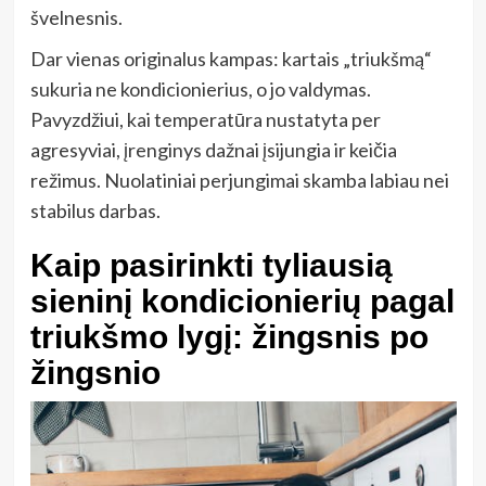
švelnesnis.
Dar vienas originalus kampas: kartais „triukšmą“
sukuria ne kondicionierius, o jo valdymas.
Pavyzdžiui, kai temperatūra nustatyta per
agresyviai, įrenginys dažnai įsijungia ir keičia
režimus. Nuolatiniai perjungimai skamba labiau nei
stabilus darbas.
Kaip pasirinkti tyliausią
sieninį kondicionierių pagal
triukšmo lygį: žingsnis po
žingsnio