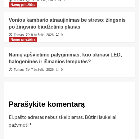
Namų priežiūra
Vonios kambario atnaujinimas be streso: žingsnis
po žingsnio biudžetinis planas
Tomas
9 birželio, 2026
0
Namų priežiūra
Namų apšvietimo palyginimas: kuo skiriasi LED,
halogeninės ir išmanios lemputės?
Tomas
7 birželio, 2026
0
Parašykite komentarą
El. pašto adresas nebus skelbiamas.
Būtini laukeliai
pažymėti
*