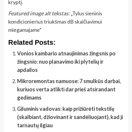
kryptį.
Featured image alt tekstas:
„Tylus sieninis
kondicionierius triukšmas dB skaičiavimui
miegamajame“
Related Posts:
Vonios kambario atnaujinimas žingsnis po
žingsnio: nuo planavimo iki plytelių ir
apdailos
Mikroremontas namuose: 7 smulkūs darbai,
kuriuos verta atlikti dar prieš atsirandant
gedimams
Giluminis vadovas: kaip prižiūrėti tekstilę
(skalbiant, džiovinant ir sandėliuojant), kad ji
tarnautų ilgiau