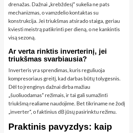
drenažas. Dažnai „krebždesį“ sukelia ne pats
mechanizmas, o vamzdelio kontaktas su
konstrukcija. Jei triukšmas atsirado staiga, geriau
kviesti meistrą patikrinti per dieną, o ne kankintis
visą sezoną.
Ar verta rinktis inverterinį, jei
triukšmas svarbiausia?
Inverteris yra sprendimas, kuris reguliuoja
kompresoriaus greitį, kad darbas būtų tolygesnis.
Dėl to įrenginys dažnai dirba mažiau
„šuoliuodamas“ režimais, ir tai gali sumažinti
triukšmą realiame naudojime. Bet tikriname ne žodį
„inverter“, o faktinius dB jūsų pasirinktu režimu.
Praktinis pavyzdys: kaip