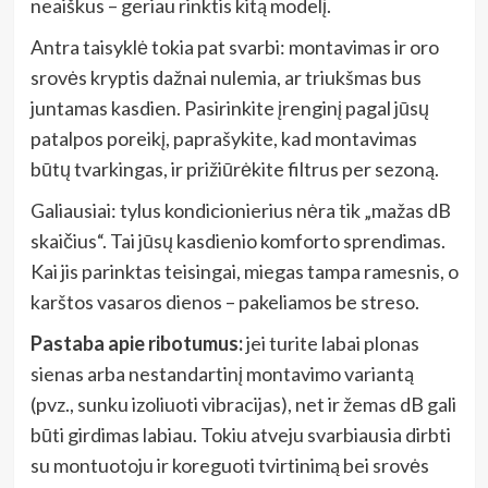
neaiškus – geriau rinktis kitą modelį.
Antra taisyklė tokia pat svarbi: montavimas ir oro
srovės kryptis dažnai nulemia, ar triukšmas bus
juntamas kasdien. Pasirinkite įrenginį pagal jūsų
patalpos poreikį, paprašykite, kad montavimas
būtų tvarkingas, ir prižiūrėkite filtrus per sezoną.
Galiausiai: tylus kondicionierius nėra tik „mažas dB
skaičius“. Tai jūsų kasdienio komforto sprendimas.
Kai jis parinktas teisingai, miegas tampa ramesnis, o
karštos vasaros dienos – pakeliamos be streso.
Pastaba apie ribotumus:
jei turite labai plonas
sienas arba nestandartinį montavimo variantą
(pvz., sunku izoliuoti vibracijas), net ir žemas dB gali
būti girdimas labiau. Tokiu atveju svarbiausia dirbti
su montuotoju ir koreguoti tvirtinimą bei srovės