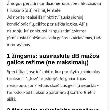
Žmogus peržiūri kondicionieriaus specifikacijas su
triukšmo (dB) režimų lentele
Jei norite realiai išsirinkti tyliausią sieninį
kondicionierių, eikite per aiškią logiką. Aš ją
naudoju, kai renkuosi įrangą artimiesiems:
pirmiausia triukšmas, tada galios skaičiavimas, tada
montavimas.
1 žingsnis: susiraskite dB mažos
galios režime (ne maksimalų)
Specifikacijose ieškokite, kur parašyta „minimalus
triukšmas“, „low“ ar „sleep“. Jei gamintojas
nenurodo, konkretaus skaičiaus geriau nepirkti –
tai rodo, kad triukšmo parametrų kontrolė nėra
aiški.