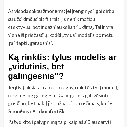
Aš visada sakau žmonėms: jei įrenginys ilgai dirba
su užsikimšusiais filtrais, jis ne tik mažiau
efektyvus, bet ir dažniau kelia triukšmą. Tai ir yra
viena iš priežasčių, kodėl „tylus“ modelis po metų
gali tapti „garsesnis“.
Ką rinktis: tylus modelis ar
„vidutinis, bet
galingesnis“?
Jei jūsų tikslas – ramus miegas, rinkitės tylų modelį,
o ne tiesiog galingesnį. Galingesnis gali vėsinti
greičiau, bet naktį jis dažnai dirba režimais, kurie
žmonėms nėra komfortiški.
Pažvelkite į palyginimą taip, kaip aš siūlau daryti