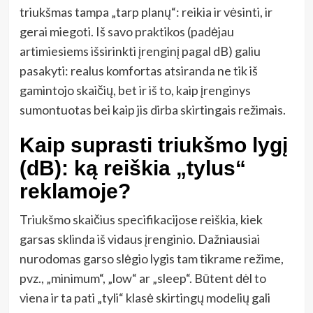
triukšmas tampa „tarp planų“: reikia ir vėsinti, ir
gerai miegoti. Iš savo praktikos (padėjau
artimiesiems išsirinkti įrenginį pagal dB) galiu
pasakyti: realus komfortas atsiranda ne tik iš
gamintojo skaičių, bet ir iš to, kaip įrenginys
sumontuotas bei kaip jis dirba skirtingais režimais.
Kaip suprasti triukšmo lygį
(dB): ką reiškia „tylus“
reklamoje?
Triukšmo skaičius specifikacijose reiškia, kiek
garsas sklinda iš vidaus įrenginio. Dažniausiai
nurodomas garso slėgio lygis tam tikrame režime,
pvz., „minimum“, „low“ ar „sleep“. Būtent dėl to
viena ir ta pati „tyli“ klasė skirtingų modelių gali