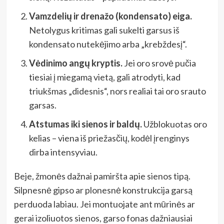
Vamzdelių ir drenažo (kondensato) eiga.
Netolygus kritimas gali sukelti garsus iš
kondensato nutekėjimo arba „krebždesį“.
Vėdinimo angų kryptis.
Jei oro srovė pučia
tiesiai į miegamą vietą, gali atrodyti, kad
triukšmas „didesnis“, nors realiai tai oro srauto
garsas.
Atstumas iki sienos ir baldų.
Užblokuotas oro
kelias – viena iš priežasčių, kodėl įrenginys
dirba intensyviau.
Beje, žmonės dažnai pamiršta apie sienos tipą.
Silpnesnė gipso ar plonesnė konstrukcija garsą
perduoda labiau. Jei montuojate ant mūrinės ar
gerai izoliuotos sienos, garso fonas dažniausiai