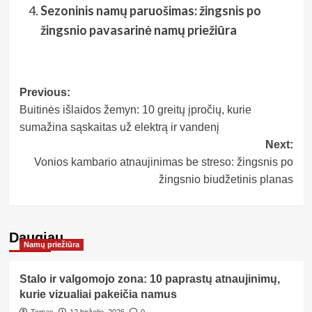
Sezoninis namų paruošimas: žingsnis po
žingsnio pavasarinė namų priežiūra
Post
Previous:
Buitinės išlaidos žemyn: 10 greitų įpročių, kurie
navigation
sumažina sąskaitas už elektrą ir vandenį
Next:
Vonios kambario atnaujinimas be streso: žingsnis po
žingsnio biudžetinis planas
Daugiau
Namų priežiūra
Stalo ir valgomojo zona: 10 paprastų atnaujinimų,
kurie vizualiai pakeičia namus
Tomas
12 birželio, 2026
0