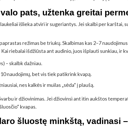
valo pats, užtenka greitai perm
aukeliai išlieka atviri ir sugeriantys. Jei skalbi per karštai,
ia paprastas režimas be triukų. Skalbimas kas 2–7 naudojim
 Kai riebalai išdžiūsta ant audinio, juos išplauti sunkiau, ir 
ės) – skalbk dažniau.
5–10 naudojimų, bet vis tiek patikrink kvapą.
ausiai, nes kalkės ir muilas „sėda“ į plaušą.
varbu ir džiovinimas. Jei džiovinsi ant itin aukštos tempera
šluosčio“ kvapas.
daro šluostę minkštą, vadinasi –