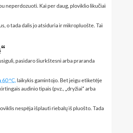
bu neperdozuoti. Kai per daug, ploviklio likučiai
, o tada dalis jo atsiduria ir mikropluošte. Tai
ą“
usiguli, pasidaro šiurkštesni arba praranda
a 60 °C,
laikykis gamintojo. Bet jeigu etiketėje
irtingais audinio tipais (pvz., „dryžiai“ arba
viklis nespėja išplauti riebalų iš pluošto. Tada