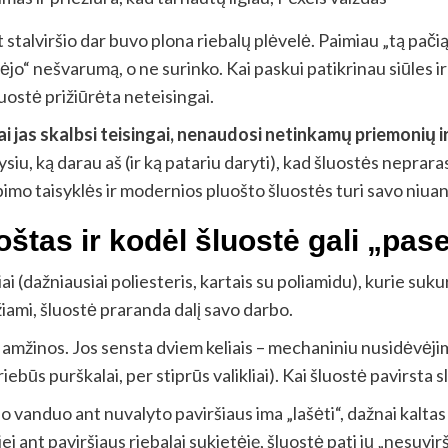
 stalviršio dar buvo plona riebalų plėvelė. Paimiau „tą pačią
kinėjo“ nešvarumą, o ne surinko. Kai paskui patikrinau siūles 
luostė prižiūrėta neteisingai.
i jas skalbsi teisingai, nenaudosi netinkamų priemonių ir 
ysiu, ką darau aš (ir ką patariu daryti), kad šluostės nepr
bimo taisyklės ir modernios pluošto šluostės turi savo niua
oštas ir kodėl šluostė gali „pase
iai (dažniausiai poliesteris, kartais su poliamidu), kurie suk
iami, šluostė praranda dalį savo darbo.
amžinos. Jos sensta dviem keliais – mechaniniu nusidėvėjimu 
ebūs purškalai, per stiprūs valikliai). Kai šluostė pavirsta slid
 o vanduo ant nuvalyto paviršiaus ima „lašėti“, dažnai kaltas
 jei ant paviršiaus riebalai sukietėję, šluostė pati jų „nesuv