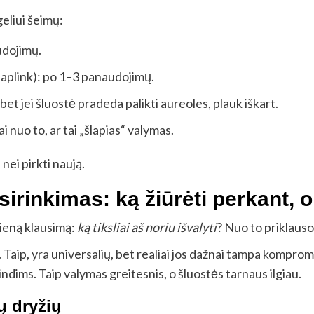
geliui šeimų:
udojimų.
ė aplink): po 1–3 panaudojimų.
et jei šluostė pradeda palikti aureoles, plauk iškart.
 nuo to, ar tai „šlapias“ valymas.
 nei pirkti naują.
irinkimas: ką žiūrėti perkant, o
vieną klausimą:
ką tiksliai aš noriu išvalyti
? Nuo to priklauso 
“. Taip, yra universalių, bet realiai jos dažnai tampa kompro
grindims. Taip valymas greitesnis, o šluostės tarnaus ilgiau.
ų dryžių