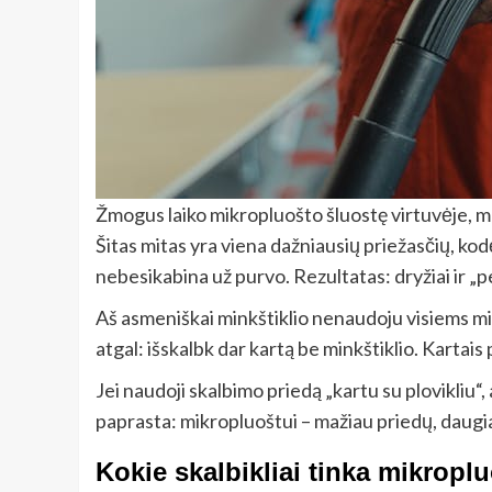
Žmogus laiko mikropluošto šluostę virtuvėje, ma
Šitas mitas yra viena dažniausių priežasčių, ko
nebesikabina už purvo. Rezultatas: dryžiai ir „
Aš asmeniškai minkštiklio nenaudoju visiems mikr
atgal: išskalbk dar kartą be minkštiklio. Kartais 
Jei naudoji skalbimo priedą „kartu su plovikliu“
paprasta: mikropluoštui – mažiau priedų, daug
Kokie skalbikliai tinka mikrop