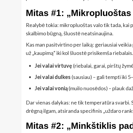
Mitas #1: „Mikropluoštas 
Realybė tokia: mikropluoštas valo tik tada, kai pl
skalbimo būgną, šluostė neatsinaujina.
Kas man pasitvirtino per laiką: geriausiai veik
už „kaupimą“ iki kol šluostė prisikemša riebalais.
Jei valai virtuvę
(riebalai, garai, pirštų žym
Jei valai dulkes
(sausiau) – gali tempti iki 
Jei valai vonią
(muilo nuosėdos) – plauk dažni
Dar vienas dalykas: ne tik temperatūra svarbi. S
drėgną ilgam, atsiranda specifinis „uždaro rank
Mitas #2: „Minkštiklis pa