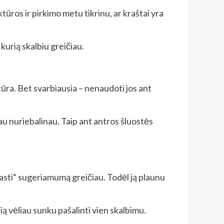
tūros ir pirkimo metu tikrinu, ar kraštai yra
 kurią skalbiu greičiau.
ūra. Bet svarbiausia – nenaudoti jos ant
i jau nuriebalinau. Taip ant antros šluostės
arasti“ sugeriamumą greičiau. Todėl ją plaunu
rią vėliau sunku pašalinti vien skalbimu.