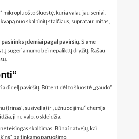
“ mikropluošto šluostę, kuria valau jau seniai.
ir kvapą nuo skalbinių stalčiaus, supratau: mitas,
pasirinks įdėmiai pagal paviršių.
Šiame
arastų sugeriamumo bei nepaliktų dryžių. Rašau
nsų.
nti“
uria didelį paviršių. Būtent dėl to šluostė „gaudo“
(trinasi, susivelia) ir „užnuodijimu“ chemija
žia, ji ne valo, o skleidžia.
 neteisingas skalbimas. Būna ir atvejų, kai
irškins“ be tinkamo paruošimo.