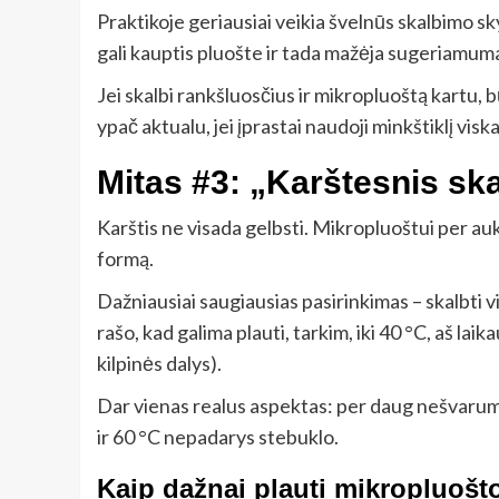
Praktikoje geriausiai veikia švelnūs skalbimo sky
gali kauptis pluošte ir tada mažėja sugeriamum
Jei skalbi rankšluosčius ir mikropluoštą kartu, bū
ypač aktualu, jei įprastai naudoji minkštiklį visk
Mitas #3: „Karštesnis ska
Karštis ne visada gelbsti. Mikropluoštui per auk
formą.
Dažniausiai saugiausias pasirinkimas – skalbti 
rašo, kad galima plauti, tarkim, iki 40 °C, aš laik
kilpinės dalys).
Dar vienas realus aspektas: per daug nešvarumų v
ir 60 °C nepadarys stebuklo.
Kaip dažnai plauti mikropluošt