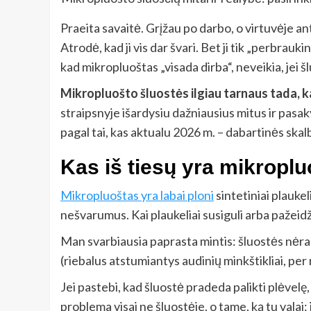
Praeita savaitė. Grįžau po darbo, o virtuvėje ant
Atrodė, kad ji vis dar švari. Bet ji tik „perbrau
kad mikropluoštas „visada dirba“, neveikia, jei š
Mikropluošto šluostės ilgiau tarnaus tada, ka
straipsnyje išardysiu dažniausius mitus ir pasak
pagal tai, kas aktualu 2026 m. – dabartinės skal
Kas iš tiesų yra mikroplu
Mikropluoštas yra labai ploni
sintetiniai plaukel
nešvarumus. Kai plaukeliai susiguli arba pažeidž
Man svarbiausia paprasta mintis: šluostės nėra 
(riebalus atstumiantys audinių minkštikliai, per ri
Jei pastebi, kad šluostė pradeda palikti plėvelę,
problema visai ne šluostėje, o tame, ką tu valai: