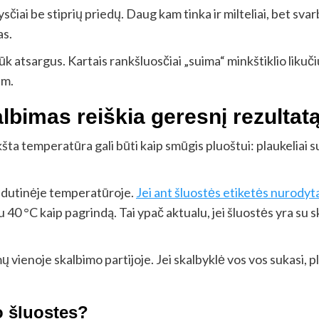
sčiai be stiprių priedų. Daug kam tinka ir milteliai, bet svar
as.
k atsargus. Kartais rankšluosčiai „suima“ minkštiklio likučius
am.
lbimas reiškia geresnį rezultat
šta temperatūra gali būti kaip smūgis pluoštui: plaukeliai s
vidutinėje temperatūroje.
Jei ant šluostės etiketės nurodyt
au 40 °C kaip pagrindą. Tai ypač aktualu, jei šluostės yra su sk
ienoje skalbimo partijoje. Jei skalbyklė vos vos sukasi, plo
o šluostes?