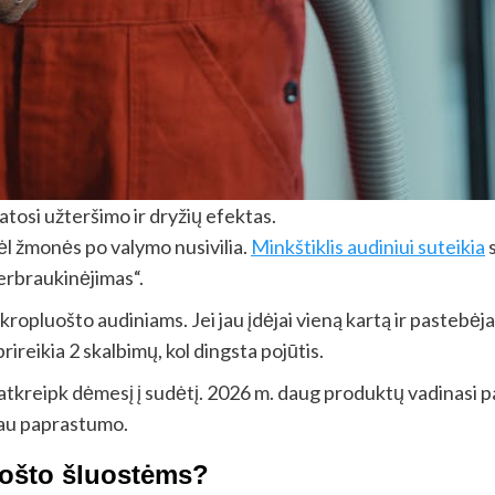
tosi užteršimo ir dryžių efektas.
dėl žmonės po valymo nusivilia.
Minkštiklis audiniui suteikia
s
perbraukinėjimas“.
opluošto audiniams. Jei jau įdėjai vieną kartą ir pastebėjai,
prireikia 2 skalbimų, kol dingsta pojūtis.
, atkreipk dėmesį į sudėtį. 2026 m. daug produktų vadinasi pa
iau paprastumo.
luošto šluostėms?