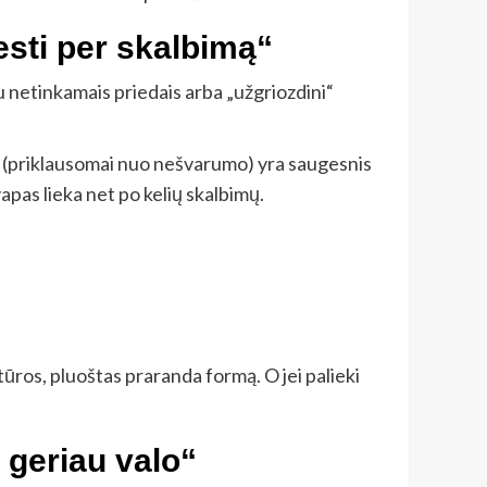
esti per skalbimą“
 su netinkamais priedais arba „užgriozdini“
us (priklausomai nuo nešvarumo) yra saugesnis
kvapas lieka net po kelių skalbimų.
tūros, pluoštas praranda formą. O jei palieki
 geriau valo“