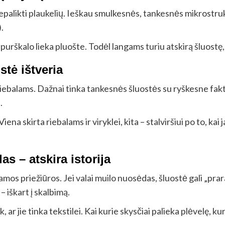
 nepalikti plaukelių. Ieškau smulkesnės, tankesnės mikrostruk
.
 purškalo lieka pluošte. Todėl langams turiu atskirą šluostę,
stė ištveria
iebalams. Dažnai tinka tankesnės šluostės su ryškesne fakt
.
iena skirta riebalams ir viryklei, kita – stalviršiui po to, ka
as – atskira istorija
amos priežiūros. Jei valai muilo nuosėdas, šluostė gali „pr
 iškart į skalbimą.
 ar jie tinka tekstilei. Kai kurie skysčiai palieka plėvelę, ku