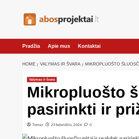
Skip
to
content
Pradžia
Apie mus
Kontaktai
HOME
VALYMAS IR ŠVARA
MIKROPLUOŠTO ŠLUOSČIŲ 
Valymas ir švara
Mikropluošto šl
pasirinkti ir pr
Tomas
23 balandžio, 2026
0