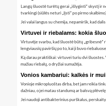
Langų šluostė turėtų gerai „išlyginti“ skystį ir
tvarkingi (siūlės neturi „lįsti“ po pirmo skalbimo)
Jei valai langus su chemija, nepamiršk, kad dalis
Virtuvei ir riebalams: kokia šluo
Virtuvėje svarbu, kad šluostė būtų „gribesnė“ r
lengviausių paviršių po to, kai ji buvo riebaluose
Ką darau praktiškai: virtuvei turiu dvi šluostes. V
mažiau riebalų, o dryžiai sumažėja.
Vonios kambariui: kalkės ir muil
Vonioje mikropluoštas dirba, bet jam reikia tink
dažniau, o jei matau standumą ar balsvą plėvelę –
Jei naudoji antibakterinius purškalus, perskaityk,