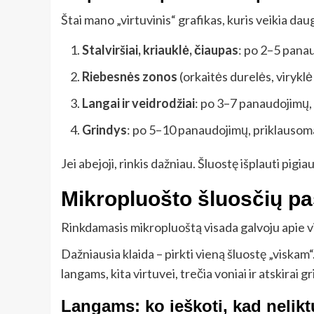
Štai mano „virtuvinis“ grafikas, kuris veikia dau
Stalviršiai, kriauklė, čiaupas
: po 2–5 pana
Riebesnės zonos
(orkaitės durelės, virykl
Langai ir veidrodžiai
: po 3–7 panaudojimų, b
Grindys
: po 5–10 panaudojimų, priklausomai
Jei abejoji, rinkis dažniau. Šluostę išplauti pigiau
Mikropluošto šluosčių pas
Rinkdamasis mikropluoštą visada galvoju apie 
Dažniausia klaida – pirkti vieną šluostę „viskam
langams, kita virtuvei, trečia voniai ir atskirai 
Langams: ko ieškoti, kad nelikt