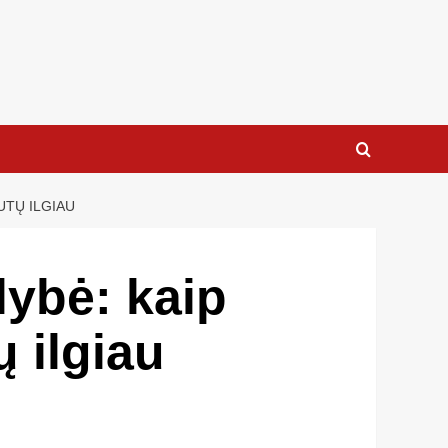
UTŲ ILGIAU
lybė: kaip
ų ilgiau