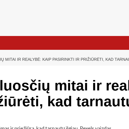
MITAI IR REALYBĖ: KAIP PASIRINKTI IR PRIŽIŪRĖTI, KAD TARNA
uosčių mitai ir rea
ižiūrėti, kad tarnaut