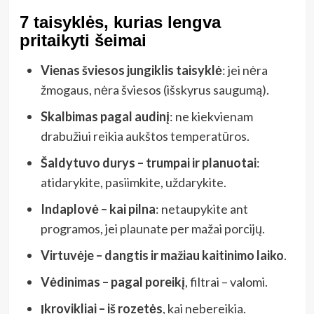
7 taisyklės, kurias lengva
pritaikyti šeimai
Vienas šviesos jungiklis taisyklė
: jei nėra
žmogaus, nėra šviesos (išskyrus saugumą).
Skalbimas pagal audinį
: ne kiekvienam
drabužiui reikia aukštos temperatūros.
Šaldytuvo durys – trumpai ir planuotai
:
atidarykite, pasiimkite, uždarykite.
Indaplovė – kai pilna
: netaupykite ant
programos, jei plaunate per mažai porcijų.
Virtuvėje – dangtis ir mažiau kaitinimo laiko
.
Vėdinimas – pagal poreikį
, filtrai – valomi.
Įkrovikliai – iš rozetės
, kai nebereikia.