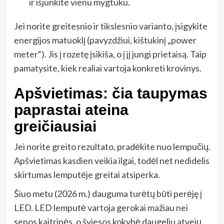
ir išjunkite vienu mygtuku.
Jei norite greitesnio ir tikslesnio varianto, įsigykite
energijos matuoklį (pavyzdžiui, kištukinį „power
meter“). Jis į rozetę įsikiša, o į jį jungi prietaisą. Taip
pamatysite, kiek realiai vartoja konkreti krovinys.
Apšvietimas: čia taupymas
paprastai ateina
greičiausiai
Jei norite greito rezultato, pradėkite nuo lempučių.
Apšvietimas kasdien veikia ilgai, todėl net nedidelis
skirtumas lemputėje greitai atsiperka.
Šiuo metu (2026 m.) dauguma turėtų būti perėję į
LED. LED lemputė vartoja gerokai mažiau nei
senos kaitrinės, o šviesos kokybė daugeliu atvejų