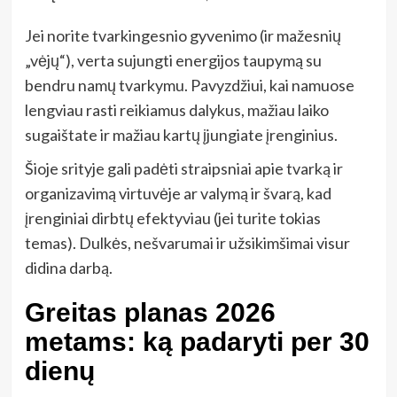
Jei norite tvarkingesnio gyvenimo (ir mažesnių
„vėjų“), verta sujungti energijos taupymą su
bendru namų tvarkymu. Pavyzdžiui, kai namuose
lengviau rasti reikiamus dalykus, mažiau laiko
sugaištate ir mažiau kartų įjungiate įrenginius.
Šioje srityje gali padėti straipsniai apie tvarką ir
organizavimą virtuvėje ar valymą ir švarą, kad
įrenginiai dirbtų efektyviau (jei turite tokias
temas). Dulkės, nešvarumai ir užsikimšimai visur
didina darbą.
Greitas planas 2026
metams: ką padaryti per 30
dienų