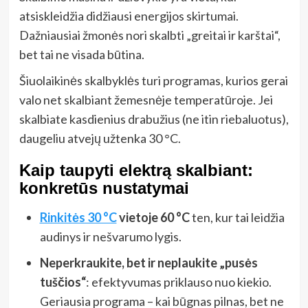
atsiskleidžia didžiausi energijos skirtumai.
Dažniausiai žmonės nori skalbti „greitai ir karštai“,
bet tai ne visada būtina.
Šiuolaikinės skalbyklės turi programas, kurios gerai
valo net skalbiant žemesnėje temperatūroje. Jei
skalbiate kasdienius drabužius (ne itin riebaluotus),
daugeliu atvejų užtenka 30 °C.
Kaip taupyti elektrą skalbiant:
konkretūs nustatymai
Rinkitės 30 °C
vietoje 60 °C
ten, kur tai leidžia
audinys ir nešvarumo lygis.
Neperkraukite, bet ir neplaukite „pusės
tuščios“
: efektyvumas priklauso nuo kiekio.
Geriausia programa – kai būgnas pilnas, bet ne