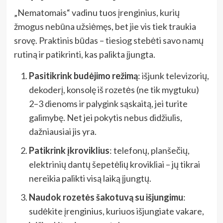
„Nematomais“ vadinu tuos įrenginius, kurių
žmogus nebūna užsiėmęs, bet jie vis tiek traukia
srovę. Praktinis būdas – tiesiog stebėti savo namų
rutiną ir patikrinti, kas palikta įjungta.
Pasitikrink budėjimo režimą
: išjunk televizorių,
dekoderį, konsolę iš rozetės (ne tik mygtuku)
2–3 dienoms ir palygink sąskaitą, jei turite
galimybę. Net jei pokytis nebus didžiulis,
dažniausiai jis yra.
Patikrink įkroviklius
: telefonų, planšečių,
elektrinių dantų šepetėlių krovikliai – jų tikrai
nereikia palikti visą laiką įjungtų.
Naudok rozetės šakotuvą su išjungimu
:
sudėkite įrenginius, kuriuos išjungiate vakare,