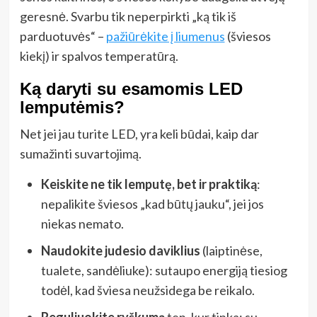
geresnė. Svarbu tik neperpirkti „ką tik iš
parduotuvės“ –
pažiūrėkite į liumenus
(šviesos
kiekį) ir spalvos temperatūrą.
Ką daryti su esamomis LED
lemputėmis?
Net jei jau turite LED, yra keli būdai, kaip dar
sumažinti suvartojimą.
Keiskite ne tik lemputę, bet ir praktiką
:
nepalikite šviesos „kad būtų jauku“, jei jos
niekas nemato.
Naudokite judesio daviklius
(laiptinėse,
tualete, sandėliuke): sutaupo energiją tiesiog
todėl, kad šviesa neužsidega be reikalo.