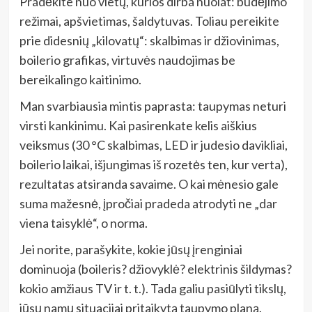
Pradėkite nuo vietų, kurios dirba nuolat: budėjimo
režimai, apšvietimas, šaldytuvas. Toliau pereikite
prie didesnių „kilovatų“: skalbimas ir džiovinimas,
boilerio grafikas, virtuvės naudojimas be
bereikalingo kaitinimo.
Man svarbiausia mintis paprasta: taupymas neturi
virsti kankinimu. Kai pasirenkate kelis aiškius
veiksmus (30 °C skalbimas, LED ir judesio davikliai,
boilerio laikai, išjungimas iš rozetės ten, kur verta),
rezultatas atsiranda savaime. O kai mėnesio gale
suma mažesnė, įpročiai pradeda atrodyti ne „dar
viena taisyklė“, o norma.
Jei norite, parašykite, kokie jūsų įrenginiai
dominuoja (boileris? džiovyklė? elektrinis šildymas?
kokio amžiaus TV ir t. t.). Tada galiu pasiūlyti tikslų,
jūsų namų situacijai pritaikytą taupymo planą.