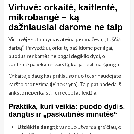
Virtuvė: orkaitė, kaitlentė,
mikrobangė – ką
dažniausiai darome ne taip
Virtuvėje sutaupymas ateina per mažesnį „tuščią
darbą“. Pavyzdžiui, orkaitę pašildome per ilgai,
puodus renkamės ne pagal degiklio dydį, o
kaitlentę paliekame karštą, kai jau galima išjungti.
Orkaitėje daug kas priklauso nuo to, ar naudojate
karšto oro režimą (jei toks yra). Taip pat padeda iš
anksto neperkaisti, jei receptas leidžia.
Praktika, kuri veikia: puodo dydis,
dangtis ir „paskutinės minutės“
Uždėkite dangtį
: vanduo užverda greičiau, o