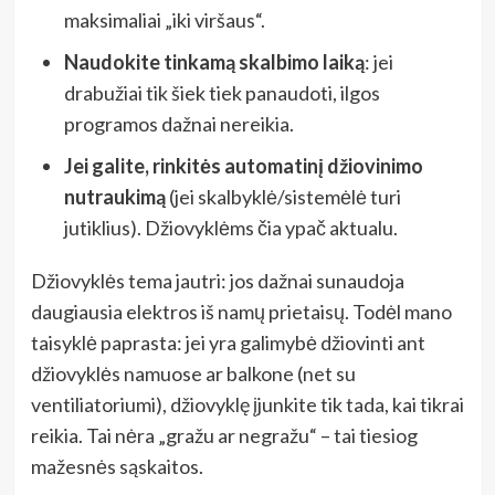
maksimaliai „iki viršaus“.
Naudokite tinkamą skalbimo laiką
: jei
drabužiai tik šiek tiek panaudoti, ilgos
programos dažnai nereikia.
Jei galite, rinkitės automatinį džiovinimo
nutraukimą
(jei skalbyklė/sistemėlė turi
jutiklius). Džiovyklėms čia ypač aktualu.
Džiovyklės tema jautri: jos dažnai sunaudoja
daugiausia elektros iš namų prietaisų. Todėl mano
taisyklė paprasta: jei yra galimybė džiovinti ant
džiovyklės namuose ar balkone (net su
ventiliatoriumi), džiovyklę įjunkite tik tada, kai tikrai
reikia. Tai nėra „gražu ar negražu“ – tai tiesiog
mažesnės sąskaitos.