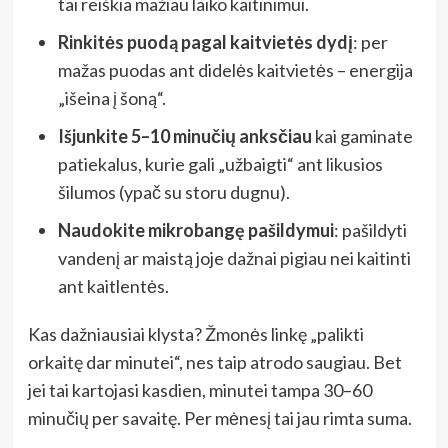
tai reiškia mažiau laiko kaitinimui.
Rinkitės puodą pagal kaitvietės dydį
: per
mažas puodas ant didelės kaitvietės – energija
„išeina į šoną“.
Išjunkite 5–10 minučių anksčiau
kai gaminate
patiekalus, kurie gali „užbaigti“ ant likusios
šilumos (ypač su storu dugnu).
Naudokite mikrobangę pašildymui
: pašildyti
vandenį ar maistą joje dažnai pigiau nei kaitinti
ant kaitlentės.
Kas dažniausiai klysta? Žmonės linkę „palikti
orkaitę dar minutei“, nes taip atrodo saugiau. Bet
jei tai kartojasi kasdien, minutei tampa 30–60
minučių per savaitę. Per mėnesį tai jau rimta suma.