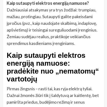
Kaip sutaupyti elektros energiją namuose?
Dažniausiai atsakymas yra trys žodžiai: trumpiau,
mažiau, protingiau. Sutaupyti galite pakeisdami
įpročius (pvz., kaip naudojate skalbimą, indaplovę,
apšvietimą) ir teisingai sureguliuodami įrenginius.
Žemiau sudėjau realius, praktikoje veikiančius
sprendimus kasdieniams įrenginiams.
Kaip sutaupyti elektros
energiją namuose:
pradėkite nuo „nematomų“
vartotojų
Pirmas žingsnis – rasti tai, kas ryja elektrą tyliai.
Dažnai žmonės žiūri tik į šaldytuvą ar kaitlentę, bet
pamiršta priedus, budėjimo režimą ir senus