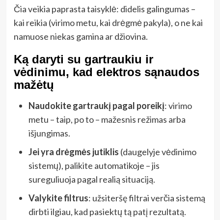
Čia veikia paprasta taisyklė: didelis galingumas –
kai reikia (virimo metu, kai drėgmė pakyla), o ne kai
namuose niekas gamina ar džiovina.
Ką daryti su gartraukiu ir
vėdinimu, kad elektros sąnaudos
mažėtų
Naudokite gartraukį pagal poreikį
: virimo
metu – taip, po to – mažesnis režimas arba
išjungimas.
Jei yra drėgmės jutiklis
(daugelyje vėdinimo
sistemų), palikite automatikoje – jis
sureguliuoja pagal realią situaciją.
Valykite filtrus
: užsiteršę filtrai verčia sistemą
dirbti ilgiau, kad pasiektų tą patį rezultatą.