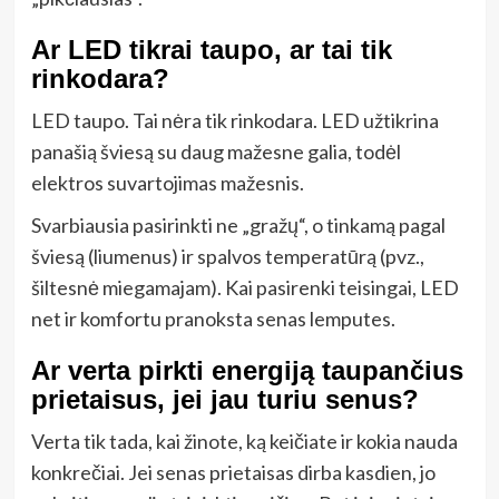
Ar LED tikrai taupo, ar tai tik
rinkodara?
LED taupo. Tai nėra tik rinkodara. LED užtikrina
panašią šviesą su daug mažesne galia, todėl
elektros suvartojimas mažesnis.
Svarbiausia pasirinkti ne „gražų“, o tinkamą pagal
šviesą (liumenus) ir spalvos temperatūrą (pvz.,
šiltesnė miegamajam). Kai pasirenki teisingai, LED
net ir komfortu pranoksta senas lemputes.
Ar verta pirkti energiją taupančius
prietaisus, jei jau turiu senus?
Verta tik tada, kai žinote, ką keičiate ir kokia nauda
konkrečiai. Jei senas prietaisas dirba kasdien, jo