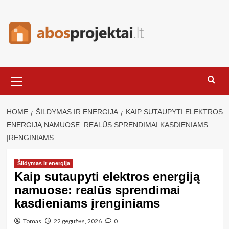
Skip
to
content
Primary
Menu
HOME
ŠILDYMAS IR ENERGIJA
KAIP SUTAUPYTI ELEKTROS
ENERGIJĄ NAMUOSE: REALŪS SPRENDIMAI KASDIENIAMS
ĮRENGINIAMS
Šildymas ir energija
Kaip sutaupyti elektros energiją
namuose: realūs sprendimai
kasdieniams įrenginiams
Tomas
22 gegužės, 2026
0