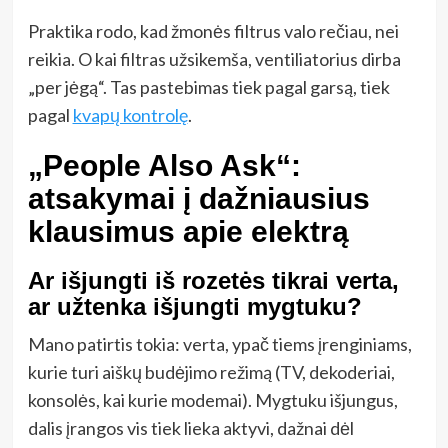
Praktika rodo, kad žmonės filtrus valo rečiau, nei
reikia. O kai filtras užsikemša, ventiliatorius dirba
„per jėgą“. Tas pastebimas tiek pagal garsą, tiek
pagal
kvapų kontrolę
.
„People Also Ask“:
atsakymai į dažniausius
klausimus apie elektrą
Ar išjungti iš rozetės tikrai verta,
ar užtenka išjungti mygtuku?
Mano patirtis tokia: verta, ypač tiems įrenginiams,
kurie turi aiškų budėjimo režimą (TV, dekoderiai,
konsolės, kai kurie modemai). Mygtuku išjungus,
dalis įrangos vis tiek lieka aktyvi, dažnai dėl