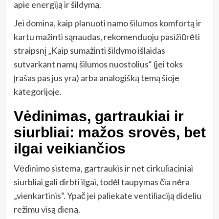
apie energiją ir šildymą.
Jei domina, kaip planuoti namo šilumos komfortą ir
kartu mažinti sąnaudas, rekomenduoju pasižiūrėti
straipsnį „Kaip sumažinti šildymo išlaidas
sutvarkant namų šilumos nuostolius“ (jei toks
įrašas pas jus yra) arba analogišką temą šioje
kategorijoje.
Vėdinimas, gartraukiai ir
siurbliai: mažos srovės, bet
ilgai veikiančios
Vėdinimo sistema, gartraukis ir net cirkuliaciniai
siurbliai gali dirbti ilgai, todėl taupymas čia nėra
„vienkartinis“. Ypač jei paliekate ventiliaciją dideliu
režimu visą dieną.