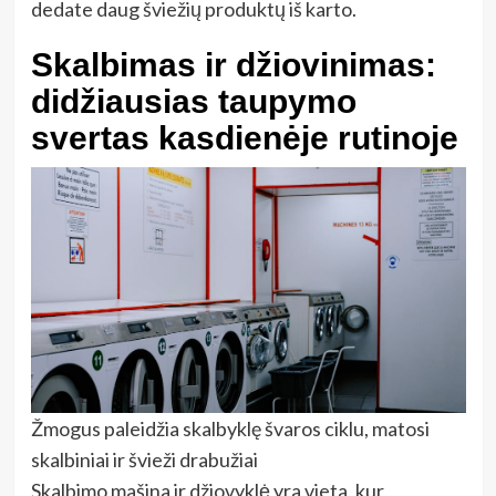
dedate daug šviežių produktų iš karto.
Skalbimas ir džiovinimas:
didžiausias taupymo
svertas kasdienėje rutinoje
Žmogus paleidžia skalbyklę švaros ciklu, matosi
skalbiniai ir švieži drabužiai
Skalbimo mašina ir džiovyklė yra vieta, kur