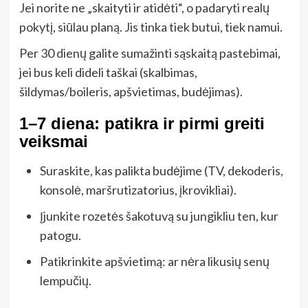
Jei norite ne „skaityti ir atidėti“, o padaryti realų
pokytį, siūlau planą. Jis tinka tiek butui, tiek namui.
Per 30 dienų galite sumažinti sąskaitą pastebimai,
jei bus keli dideli taškai (skalbimas,
šildymas/boileris, apšvietimas, budėjimas).
1–7 diena: patikra ir pirmi greiti
veiksmai
Suraskite, kas palikta budėjime (TV, dekoderis,
konsolė, maršrutizatorius, įkrovikliai).
Įjunkite rozetės šakotuvą su jungikliu ten, kur
patogu.
Patikrinkite apšvietimą: ar nėra likusių senų
lempučių.