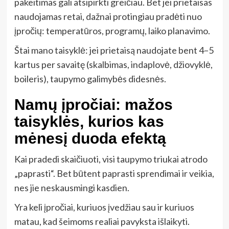
pakeitimas gali atsipirkti greičiau. Bet jei prietaisas
naudojamas retai, dažnai protingiau pradėti nuo
įpročių: temperatūros, programų, laiko planavimo.
Štai mano taisyklė: jei prietaisą naudojate bent 4–5
kartus per savaitę (skalbimas, indaplovė, džiovyklė,
boileris), taupymo galimybės didesnės.
Namų įpročiai: mažos
taisyklės, kurios kas
mėnesį duoda efektą
Kai pradedi skaičiuoti, visi taupymo triukai atrodo
„paprasti“. Bet būtent paprasti sprendimai ir veikia,
nes jie neskausmingi kasdien.
Yra keli įpročiai, kuriuos įvedžiau sau ir kuriuos
matau, kad šeimoms realiai pavyksta išlaikyti.