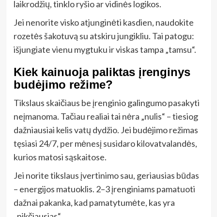
laikrodžių, tinklo ryšio ar vidinės logikos.
Jei nenorite visko atjunginėti kasdien, naudokite
rozetės šakotuvą su atskiru jungikliu. Tai patogu:
išjungiate vienu mygtuku ir viskas tampa „tamsu“.
Kiek kainuoja paliktas įrenginys
budėjimo režime?
Tikslaus skaičiaus be įrenginio galingumo pasakyti
neįmanoma. Tačiau realiai tai nėra „nulis“ – tiesiog
dažniausiai kelis vatų dydžio. Jei budėjimo režimas
tęsiasi 24/7, per mėnesį susidaro kilovatvalandės,
kurios matosi sąskaitose.
Jei norite tikslaus įvertinimo sau, geriausias būdas
– energijos matuoklis. 2–3 įrenginiams pamatuoti
dažnai pakanka, kad pamatytumėte, kas yra
„pikčiausias“.