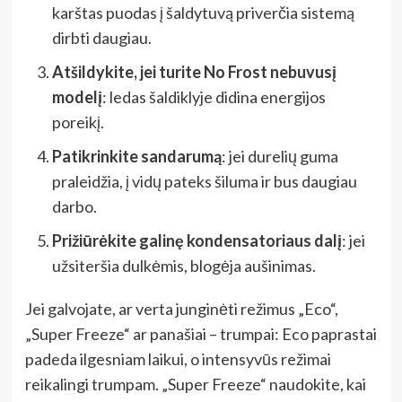
karštas puodas į šaldytuvą priverčia sistemą
dirbti daugiau.
Atšildykite, jei turite No Frost nebuvusį
modelį
: ledas šaldiklyje didina energijos
poreikį.
Patikrinkite sandarumą
: jei durelių guma
praleidžia, į vidų pateks šiluma ir bus daugiau
darbo.
Prižiūrėkite galinę kondensatoriaus dalį
: jei
užsiteršia dulkėmis, blogėja aušinimas.
Jei galvojate, ar verta junginėti režimus „Eco“,
„Super Freeze“ ar panašiai – trumpai: Eco paprastai
padeda ilgesniam laikui, o intensyvūs režimai
reikalingi trumpam. „Super Freeze“ naudokite, kai