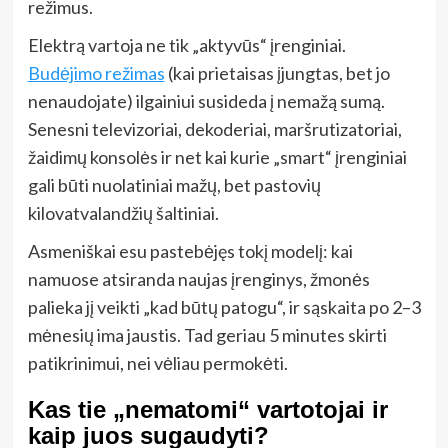
režimus.
Elektrą vartoja ne tik „aktyvūs“ įrenginiai.
Budėjimo režimas
(kai prietaisas įjungtas, bet jo
nenaudojate) ilgainiui susideda į nemažą sumą.
Senesni televizoriai, dekoderiai, maršrutizatoriai,
žaidimų konsolės ir net kai kurie „smart“ įrenginiai
gali būti nuolatiniai mažų, bet pastovių
kilovatvalandžių šaltiniai.
Asmeniškai esu pastebėjęs tokį modelį: kai
namuose atsiranda naujas įrenginys, žmonės
palieka jį veikti „kad būtų patogu“, ir sąskaita po 2–3
mėnesių ima jaustis. Tad geriau 5 minutes skirti
patikrinimui, nei vėliau permokėti.
Kas tie „nematomi“ vartotojai ir
kaip juos sugaudyti?