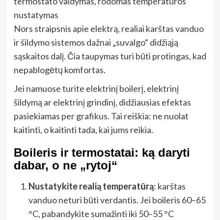
termostato valdymas, rodomas temperatūros
nustatymas
Nors straipsnis apie elektrą, realiai karštas vanduo
ir šildymo sistemos dažnai „suvalgo“ didžiąją
sąskaitos dalį. Čia taupymas turi būti protingas, kad
nepablogėtų komfortas.
Jei namuose turite elektrinį boilerį, elektrinį
šildymą ar elektrinį grindinį, didžiausias efektas
pasiekiamas per grafikus. Tai reiškia: ne nuolat
kaitinti, o kaitinti tada, kai jums reikia.
Boileris ir termostatai: ką daryti
dabar, o ne „rytoj“
Nustatykite realią temperatūrą
: karštas
vanduo neturi būti verdantis. Jei boileris 60–65
°C, pabandykite sumažinti iki 50–55 °C