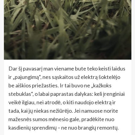
Dar šį pavasarį man viename bute teko keisti laidus
ir „pajungimą“, nes sąskaitos už elektrą šoktelėjo
be aiškios priežasties. Ir tai buvo ne „kažkoks
stebuklas“, o labai paprastas dalykas: keli įrenginiai
veikė ilgiau, nei atrodė, o kiti naudojo elektrą ir
tada, kai jų niekas nežiūrėjo. Jei namuose norite
mažesnės sumos mėnesio gale, pradėkite nuo
kasdienių sprendimų – ne nuo brangių remontų.