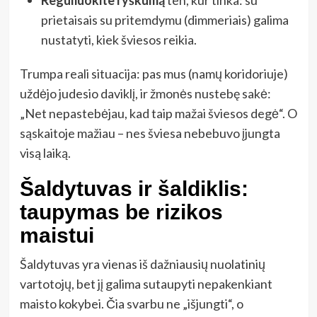
Reguliuokite ryškumą
ten, kur tinka: su
prietaisais su pritemdymu (dimmeriais) galima
nustatyti, kiek šviesos reikia.
Trumpa reali situacija: pas mus (namų koridoriuje)
uždėjo judesio daviklį, ir žmonės nustebę sakė:
„Net nepastebėjau, kad taip mažai šviesos degė“. O
sąskaitoje mažiau – nes šviesa nebebuvo įjungta
visą laiką.
Šaldytuvas ir šaldiklis:
taupymas be rizikos
maistui
Šaldytuvas yra vienas iš dažniausių nuolatinių
vartotojų, bet jį galima sutaupyti nepakenkiant
maisto kokybei. Čia svarbu ne „išjungti“, o