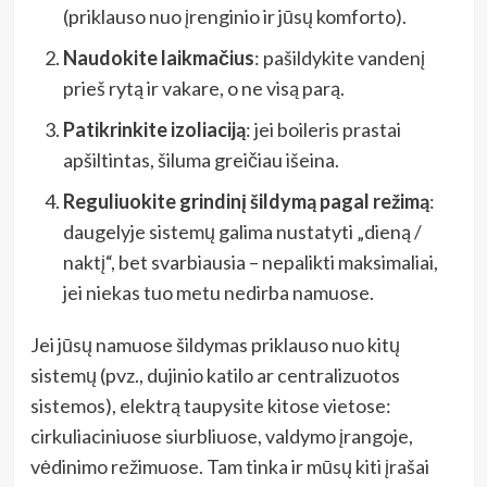
(priklauso nuo įrenginio ir jūsų komforto).
Naudokite laikmačius
: pašildykite vandenį
prieš rytą ir vakare, o ne visą parą.
Patikrinkite izoliaciją
: jei boileris prastai
apšiltintas, šiluma greičiau išeina.
Reguliuokite grindinį šildymą pagal režimą
:
daugelyje sistemų galima nustatyti „dieną /
naktį“, bet svarbiausia – nepalikti maksimaliai,
jei niekas tuo metu nedirba namuose.
Jei jūsų namuose šildymas priklauso nuo kitų
sistemų (pvz., dujinio katilo ar centralizuotos
sistemos), elektrą taupysite kitose vietose:
cirkuliaciniuose siurbliuose, valdymo įrangoje,
vėdinimo režimuose. Tam tinka ir mūsų kiti įrašai