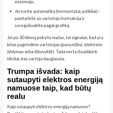
sistemoje.
Jei turite automatiką (termostatai, jutikliai) –
pasitarkite su vartotojo instrukcija ir
sureguliuokite pagal grafiką.
Jei po 30 dienų pokytis mažas, tai signalas, kad yra
kitas pagrindinis vartotojas (pavyzdžiui, elektrinis
šildymas arba džiovyklė). Tada verta išsiaiškinti
tiksliai, kas vartoja daugiausia.
Trumpa išvada: kaip
sutaupyti elektros energiją
namuose taip, kad būtų
realu
Kaip sutaupyti elektros energiją namuose?