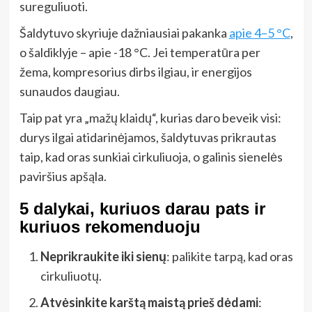
sureguliuoti.
Šaldytuvo skyriuje dažniausiai pakanka
apie 4–5 °C
,
o šaldiklyje – apie -18 °C. Jei temperatūra per
žema, kompresorius dirbs ilgiau, ir energijos
sunaudos daugiau.
Taip pat yra „mažų klaidų“, kurias daro beveik visi:
durys ilgai atidarinėjamos, šaldytuvas prikrautas
taip, kad oras sunkiai cirkuliuoja, o galinis sienelės
paviršius apšąla.
5 dalykai, kuriuos darau pats ir
kuriuos rekomenduoju
Neprikraukite iki sienų
: palikite tarpą, kad oras
cirkuliuotų.
Atvėsinkite karštą maistą prieš dėdami
: