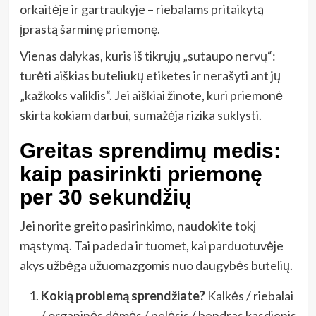
orkaitėje ir gartraukyje – riebalams pritaikytą
įprastą šarminę priemonę.
Vienas dalykas, kuris iš tikrųjų „sutaupo nervų“:
turėti aiškias buteliukų etiketes ir nerašyti ant jų
„kažkoks valiklis“. Jei aiškiai žinote, kuri priemonė
skirta kokiam darbui, sumažėja rizika suklysti.
Greitas sprendimų medis:
kaip pasirinkti priemonę
per 30 sekundžių
Jei norite greito pasirinkimo, naudokite tokį
mąstymą. Tai padeda ir tuomet, kai parduotuvėje
akys užbėga užuomazgomis nuo daugybės butelių.
Kokią problemą sprendžiate?
Kalkės / riebalai
/ organinės dėmės / pelėsis / bendras kasdienis