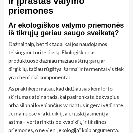
ir įprastas valymo
priemones
Ar ekologiškos valymo priemonės
iš tikrųjų geriau saugo sveikatą?
Dažnai taip, bet tik tada, kai jos naudojamos
teisingai ir turite tikslą. Ekologiškuose
produktuose dažniau mažiau aštrių garų ar
dirgiklių, tačiau rūgštys, šarmai ir fermentai vis tiek
yra cheminiai komponentai.
Aš praktikoje matau, kad didžiausias komforto
skirtumas ateina tada, kai pasirenkate bekvapius
arba silpnai kvepiančius variantus ir gerai vėdinate.
Jei namuose yra kūdikių, alergiškų asmenų ar
astma – verta rinktis be kvapiklių ir tikslines
priemones, o ne vien „ekologiją“ kaip argumentą.