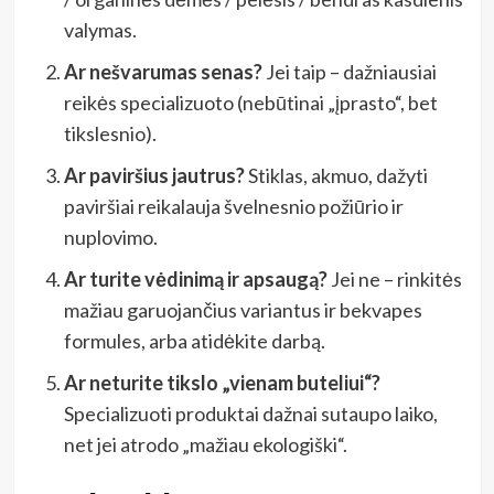
valymas.
Ar nešvarumas senas?
Jei taip – dažniausiai
reikės specializuoto (nebūtinai „įprasto“, bet
tikslesnio).
Ar paviršius jautrus?
Stiklas, akmuo, dažyti
paviršiai reikalauja švelnesnio požiūrio ir
nuplovimo.
Ar turite vėdinimą ir apsaugą?
Jei ne – rinkitės
mažiau garuojančius variantus ir bekvapes
formules, arba atidėkite darbą.
Ar neturite tikslo „vienam buteliui“?
Specializuoti produktai dažnai sutaupo laiko,
net jei atrodo „mažiau ekologiški“.