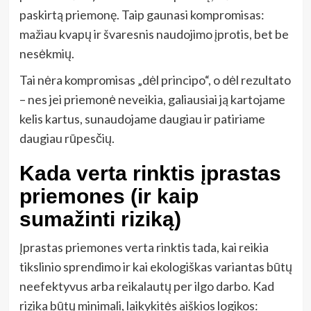
paskirtą priemonę. Taip gaunasi kompromisas:
mažiau kvapų ir švaresnis naudojimo įprotis, bet be
nesėkmių.
Tai nėra kompromisas „dėl principo“, o dėl rezultato
– nes jei priemonė neveikia, galiausiai ją kartojame
kelis kartus, sunaudojame daugiau ir patiriame
daugiau rūpesčių.
Kada verta rinktis įprastas
priemones (ir kaip
sumažinti riziką)
Įprastas priemones verta rinktis tada, kai reikia
tikslinio sprendimo ir kai ekologiškas variantas būtų
neefektyvus arba reikalautų per ilgo darbo. Kad
rizika būtų minimali, laikykitės aiškios logikos: