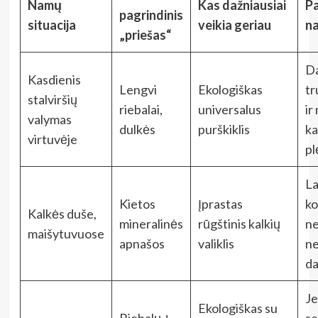
Namų
Kas dažniausiai
Pa
pagrindinis
situacija
veikia geriau
n
„priešas“
Da
Kasdienis
Lengvi
Ekologiškas
tr
stalviršių
riebalai,
universalus
ir
valymas
dulkės
purškiklis
ka
virtuvėje
pl
La
Kietos
Įprastas
ko
Kalkės duše,
mineralinės
rūgštinis kalkių
ne
maišytuvuose
apnašos
valiklis
ne
d
Je
Ekologiškas su