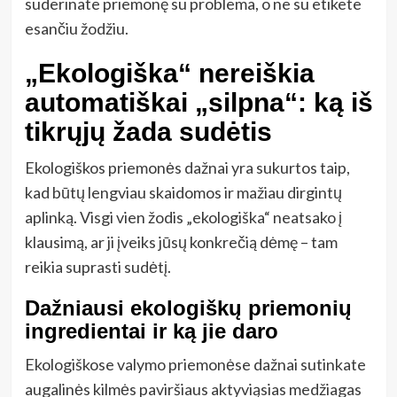
suderinate priemonę su problema, o ne su etikete
esančiu žodžiu.
„Ekologiška“ nereiškia
automatiškai „silpna“: ką iš
tikrųjų žada sudėtis
Ekologiškos priemonės dažnai yra sukurtos taip,
kad būtų lengviau skaidomos ir mažiau dirgintų
aplinką. Visgi vien žodis „ekologiška“ neatsako į
klausimą, ar ji įveiks jūsų konkrečią dėmę – tam
reikia suprasti sudėtį.
Dažniausi ekologiškų priemonių
ingredientai ir ką jie daro
Ekologiškose valymo priemonėse dažnai sutinkate
augalinės kilmės paviršiaus aktyviąsias medžiagas