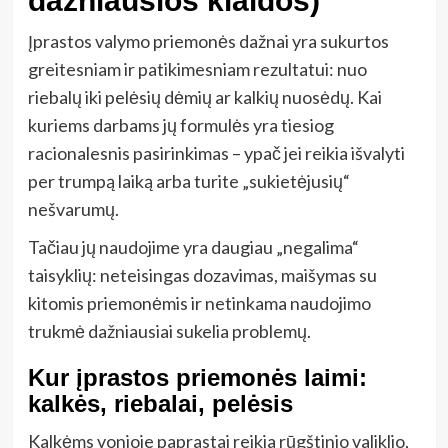
dažniausios klaidos)
Įprastos valymo priemonės dažnai yra sukurtos
greitesniam ir patikimesniam rezultatui: nuo
riebalų iki pelėsių dėmių ar kalkių nuosėdų. Kai
kuriems darbams jų formulės yra tiesiog
racionalesnis pasirinkimas – ypač jei reikia išvalyti
per trumpą laiką arba turite „sukietėjusių“
nešvarumų.
Tačiau jų naudojime yra daugiau „negalima“
taisyklių: neteisingas dozavimas, maišymas su
kitomis priemonėmis ir netinkama naudojimo
trukmė dažniausiai sukelia problemų.
Kur įprastos priemonės laimi:
kalkės, riebalai, pelėsis
Kalkėms vonioje paprastai reikia rūgštinio valiklio,