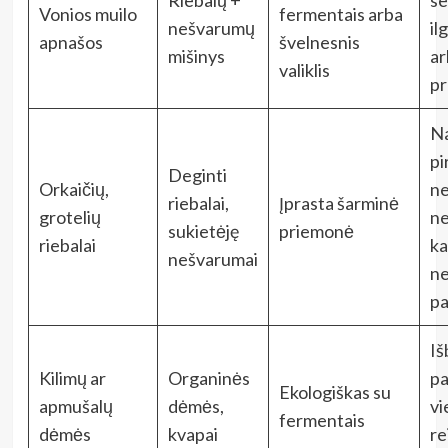
Riebalų +
se
Vonios muilo
fermentais arba
nešvarumų
il
apnašos
švelnesnis
mišinys
ar
valiklis
pr
Na
pi
Deginti
Orkaičių,
ne
riebalai,
Įprasta šarminė
grotelių
ne
sukietėję
priemonė
riebalai
k
nešvarumai
ne
pa
Iš
Kilimų ar
Organinės
pa
Ekologiškas su
apmušalų
dėmės,
vi
fermentais
dėmės
kvapai
re