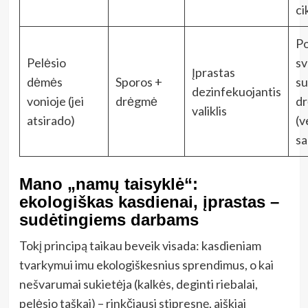
ci
Po
Pelėsio
sv
Įprastas
dėmės
Sporos +
su
dezinfekuojantis
vonioje (jei
drėgmė
d
valiklis
atsirado)
(v
sa
Mano „namų taisyklė“:
ekologiškas kasdienai, įprastas –
sudėtingiems darbams
Tokį principą taikau beveik visada: kasdieniam
tvarkymui imu ekologiškesnius sprendimus, o kai
nešvarumai sukietėja (kalkės, deginti riebalai,
pelėsio taškai) – rinkčiausi stipresnę, aiškiai