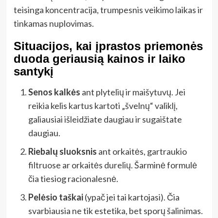
teisinga koncentracija, trumpesnis veikimo laikas ir
tinkamas nuplovimas.
Situacijos, kai įprastos priemonės
duoda geriausią kainos ir laiko
santykį
Senos kalkės
ant plytelių ir maišytuvų. Jei
reikia kelis kartus kartoti „švelnų“ valiklį,
galiausiai išleidžiate daugiau ir sugaištate
daugiau.
Riebalų sluoksnis
ant orkaitės, gartraukio
filtruose ar orkaitės durelių. Šarminė formulė
čia tiesiog racionalesnė.
Pelėsio taškai
(ypač jei tai kartojasi). Čia
svarbiausia ne tik estetika, bet sporų šalinimas.