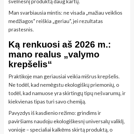
švelnesnį produktą daug kartų.
Man svarbiausia mintis: ne visada „mažiau veiklios
medžiagos“ reiškia „geriau“, jei rezultatas
prastesnis.
Ką renkuosi aš 2026 m.:
mano realus „valymo
krepšelis“
Praktikoje man geriausiai veikia mišrus krepšelis.
Ne todėl, kad nemėgstu ekologiškų priemonių, o
todėl, kad namuose yra skirtingų tipų nešvarumų, ir
kiekvienas tipas turi savo chemiją.
Pavyzdys iš kasdienio režimo: grindims ir
paviršiams naudoju ekologiškesnį universalų valiklį,
vonioje – specialiai kalkėms skirtą produktą, o