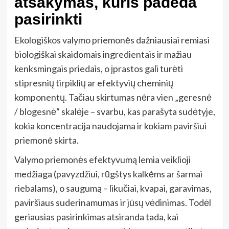
atsakymas, kuris padeda
pasirinkti
Ekologiškos valymo priemonės dažniausiai remiasi
biologiškai skaidomais ingredientais ir mažiau
kenksmingais priedais, o įprastos gali turėti
stipresnių tirpiklių ar efektyvių cheminių
komponentų. Tačiau skirtumas nėra vien „geresnė
/ blogesnė“ skalėje – svarbu, kas parašyta sudėtyje,
kokia koncentracija naudojama ir kokiam paviršiui
priemonė skirta.
Valymo priemonės efektyvumą lemia veiklioji
medžiaga (pavyzdžiui, rūgštys kalkėms ar šarmai
riebalams), o saugumą – likučiai, kvapai, garavimas,
paviršiaus suderinamumas ir jūsų vėdinimas. Todėl
geriausias pasirinkimas atsiranda tada, kai