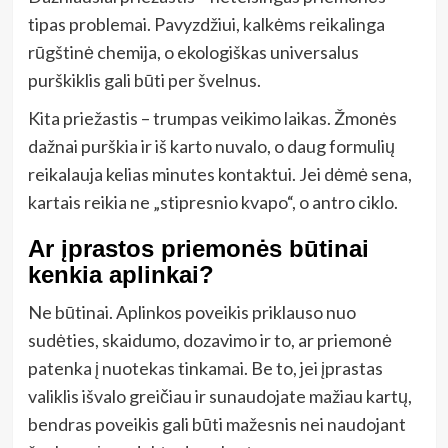
tipas problemai. Pavyzdžiui, kalkėms reikalinga
rūgštinė chemija, o ekologiškas universalus
purškiklis gali būti per švelnus.
Kita priežastis – trumpas veikimo laikas. Žmonės
dažnai purškia ir iš karto nuvalo, o daug formulių
reikalauja kelias minutes kontaktui. Jei dėmė sena,
kartais reikia ne „stipresnio kvapo“, o antro ciklo.
Ar įprastos priemonės būtinai
kenkia aplinkai?
Ne būtinai. Aplinkos poveikis priklauso nuo
sudėties, skaidumo, dozavimo ir to, ar priemonė
patenka į nuotekas tinkamai. Be to, jei įprastas
valiklis išvalo greičiau ir sunaudojate mažiau kartų,
bendras poveikis gali būti mažesnis nei naudojant