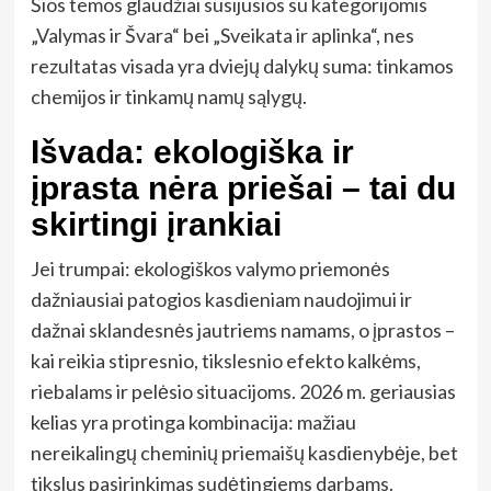
Šios temos glaudžiai susijusios su kategorijomis
„Valymas ir Švara“ bei „Sveikata ir aplinka“, nes
rezultatas visada yra dviejų dalykų suma: tinkamos
chemijos ir tinkamų namų sąlygų.
Išvada: ekologiška ir
įprasta nėra priešai – tai du
skirtingi įrankiai
Jei trumpai: ekologiškos valymo priemonės
dažniausiai patogios kasdieniam naudojimui ir
dažnai sklandesnės jautriems namams, o įprastos –
kai reikia stipresnio, tikslesnio efekto kalkėms,
riebalams ir pelėsio situacijoms. 2026 m. geriausias
kelias yra protinga kombinacija: mažiau
nereikalingų cheminių priemaišų kasdienybėje, bet
tikslus pasirinkimas sudėtingiems darbams.