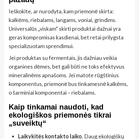
Ieškokite, ar nurodyta, kam priemonė skirta:
kalkėms, riebalams, langams, voniai, grindims.
Universalūs „viskam“ skirti produktai dažnai yra
geras kompromisas kasdienai, bet retai prilygsta
specializuotam sprendimui.
Jei produktas su fermentais, jis dažniau veikia
organines dėmes, bet gali būti ne toks efektyvus
mineralinėms apnašoms. Jei matote rūgštinius
komponentus, priemonė bus tinkamesnė kalkėms,
o šarminiai komponentai – riebalams.
Kaip tinkamai naudoti, kad
ekologiškos priemonės tikrai
„suveiktų“
Laikykitės kontakto laiko
. Daug ekologiškų