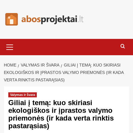
Skip
to
content
Primary
Menu
HOME
VALYMAS IR ŠVARA
GILIAI Į TEMĄ: KUO SKIRIASI
EKOLOGIŠKOS IR ĮPRASTOS VALYMO PRIEMONĖS (IR KADA
VERTA RINKTIS PASTARĄSIAS)
Valymas ir švara
Giliai į temą: kuo skiriasi
ekologiškos ir įprastos valymo
priemonės (ir kada verta rinktis
pastarąsias)