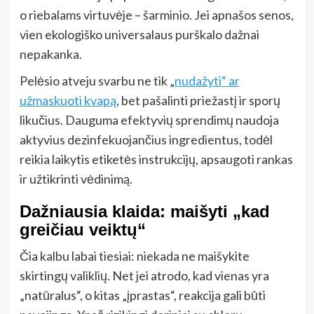
o riebalams virtuvėje – šarminio. Jei apnašos senos,
vien ekologiško universalaus purškalo dažnai
nepakanka.
Pelėsio atveju svarbu ne tik „
nudažyti“ ar
užmaskuoti kvapą
, bet pašalinti priežastį ir sporų
likučius. Dauguma efektyvių sprendimų naudoja
aktyvius dezinfekuojančius ingredientus, todėl
reikia laikytis etiketės instrukcijų, apsaugoti rankas
ir užtikrinti vėdinimą.
Dažniausia klaida: maišyti „kad
greičiau veiktų“
Čia kalbu labai tiesiai: niekada ne maišykite
skirtingų valiklių. Net jei atrodo, kad vienas yra
„natūralus“, o kitas „įprastas“, reakcija gali būti