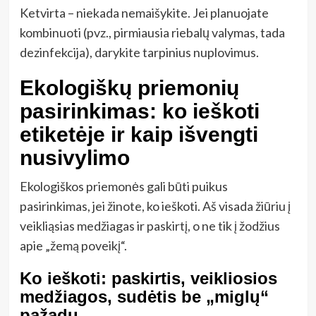
Ketvirta – niekada nemaišykite. Jei planuojate
kombinuoti (pvz., pirmiausia riebalų valymas, tada
dezinfekcija), darykite tarpinius nuplovimus.
Ekologiškų priemonių
pasirinkimas: ko ieškoti
etiketėje ir kaip išvengti
nusivylimo
Ekologiškos priemonės gali būti puikus
pasirinkimas, jei žinote, ko ieškoti. Aš visada žiūriu į
veikliąsias medžiagas ir paskirtį, o ne tik į žodžius
apie „žemą poveikį“.
Ko ieškoti: paskirtis, veikliosios
medžiagos, sudėtis be „miglų“
pažadų