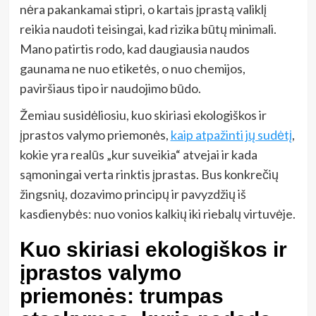
nėra pakankamai stipri, o kartais įprastą valiklį
reikia naudoti teisingai, kad rizika būtų minimali.
Mano patirtis rodo, kad daugiausia naudos
gaunama ne nuo etiketės, o nuo chemijos,
paviršiaus tipo ir naudojimo būdo.
Žemiau susidėliosiu, kuo skiriasi ekologiškos ir
įprastos valymo priemonės,
kaip atpažinti jų sudėtį
,
kokie yra realūs „kur suveikia“ atvejai ir kada
sąmoningai verta rinktis įprastas. Bus konkrečių
žingsnių, dozavimo principų ir pavyzdžių iš
kasdienybės: nuo vonios kalkių iki riebalų virtuvėje.
Kuo skiriasi ekologiškos ir
įprastos valymo
priemonės: trumpas