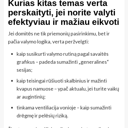
Kurias kitas temas verta
perskaityti, jei norite valyti
efektyviau ir mažiau eikvoti
Jei domitės ne tik priemonių pasirinkimu, bet ir
pačia valymo logika, verta peržvelgti:
kaip susikurti valymo rutiną pagal savaitės
grafikus – padeda sumažinti „generalines“
sesijas;
kaip teisingai rūšiuoti skalbinius ir mažinti
kvapus namuose – ypač aktualu, jei turite vaikų
ar augintinių;
tinkama ventiliacija vonioje – kaip sumažinti
drėgmę ir pelėsių riziką.