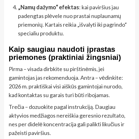
„Namų dažymo“ efektas
: kai paviršius jau
padengtas plėvele nuo prastai nuplaunamų
priemonių. Kartais reikia „išvalyti iki pagrindo“
specialiu produktu.
Kaip saugiau naudoti įprastas
priemones (praktiniai žingsniai)
Pirma – visada dirbkite su pirštinėmis, jei
gamintojas jas rekomenduoja. Antra – vėdinkite:
2026 m. praktiškai visi aiškūs gamintojai nurodo,
kad kontaktas su garais turi būti ribojamas.
Trečia – dozuokite pagal instrukciją. Daugiau
aktyvios medžiagos nereiškia geresnio rezultato,
nes per didelė koncentracija gali palikti likučius ir
pažeisti paviršius.