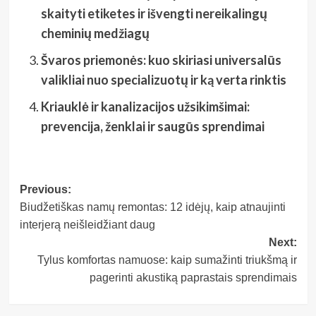
skaityti etiketes ir išvengti nereikalingų
cheminių medžiagų
Švaros priemonės: kuo skiriasi universalūs
valikliai nuo specializuotų ir ką verta rinktis
Kriauklė ir kanalizacijos užsikimšimai:
prevencija, ženklai ir saugūs sprendimai
Post
Previous:
Biudžetiškas namų remontas: 12 idėjų, kaip atnaujinti
navigation
interjerą neišleidžiant daug
Next:
Tylus komfortas namuose: kaip sumažinti triukšmą ir
pagerinti akustiką paprastais sprendimais