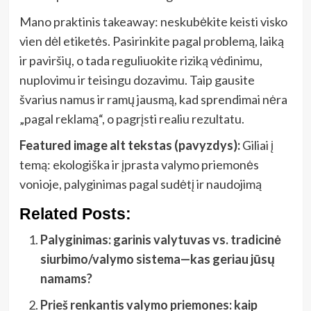
Mano praktinis takeaway: neskubėkite keisti visko
vien dėl etiketės. Pasirinkite pagal problemą, laiką
ir paviršių, o tada reguliuokite riziką vėdinimu,
nuplovimu ir teisingu dozavimu. Taip gausite
švarius namus ir ramų jausmą, kad sprendimai nėra
„pagal reklamą“, o pagrįsti realiu rezultatu.
Featured image alt tekstas (pavyzdys):
Giliai į
temą: ekologiška ir įprasta valymo priemonės
vonioje, palyginimas pagal sudėtį ir naudojimą
Related Posts:
Palyginimas: garinis valytuvas vs. tradicinė
siurbimo/valymo sistema—kas geriau jūsų
namams?
Prieš renkantis valymo priemones: kaip