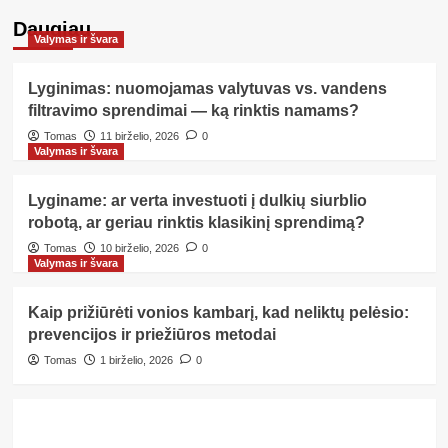
Daugiau
Valymas ir švara
Lyginimas: nuomojamas valytuvas vs. vandens
filtravimo sprendimai — ką rinktis namams?
Tomas
11 birželio, 2026
0
Valymas ir švara
Lyginame: ar verta investuoti į dulkių siurblio
robotą, ar geriau rinktis klasikinį sprendimą?
Tomas
10 birželio, 2026
0
Valymas ir švara
Kaip prižiūrėti vonios kambarį, kad neliktų pelėsio:
prevencijos ir priežiūros metodai
Tomas
1 birželio, 2026
0