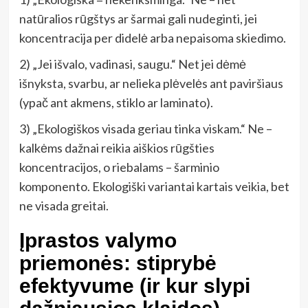
natūralios rūgštys ar šarmai gali nudeginti, jei
koncentracija per didelė arba nepaisoma skiedimo.
2) „Jei išvalo, vadinasi, saugu.“ Net jei dėmė
išnyksta, svarbu, ar nelieka plėvelės ant paviršiaus
(ypač ant akmens, stiklo ar laminato).
3) „Ekologiškos visada geriau tinka viskam.“ Ne –
kalkėms dažnai reikia aiškios rūgšties
koncentracijos, o riebalams – šarminio
komponento. Ekologiški variantai kartais veikia, bet
ne visada greitai.
Įprastos valymo
priemonės: stiprybė
efektyvume (ir kur slypi