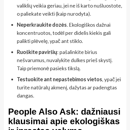
valiklių veikia geriau, jei ne iš karto nušluostote,
o paliekate veikti (kaip nurodyta).
Neperkraukite dozės
. Ekologiškos dažnai
koncentruotos, todėl per didelis kiekis gali
palikti plėvelę, ypač ant stiklo.
Ruoškite paviršių
: pašalinkite birius
nešvarumus, nuvalykite dulkes prieš skystį.
Taip priemonė pasieks tikslą.
Testuokite ant nepastebimos vietos
, ypač jei
turite natūralų akmenį, dažytas ar padengtas
dangas.
People Also Ask: dažniausi
klausimai apie ekologiškas