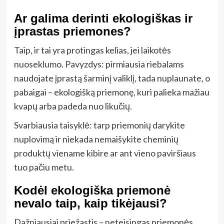
Ar galima derinti ekologiškas ir
įprastas priemones?
Taip, ir tai yra protingas kelias, jei laikotės
nuoseklumo. Pavyzdys: pirmiausia riebalams
naudojate įprastą šarminį valiklį, tada nuplaunate, o
pabaigai – ekologišką priemonę, kuri palieka mažiau
kvapų arba padeda nuo likučių.
Svarbiausia taisyklė: tarp priemonių darykite
nuplovimą ir niekada nemaišykite cheminių
produktų viename kibire ar ant vieno paviršiaus
tuo pačiu metu.
Kodėl ekologiška priemonė
nevalo taip, kaip tikėjausi?
Dažniausiai priežastis – neteisingas priemonės