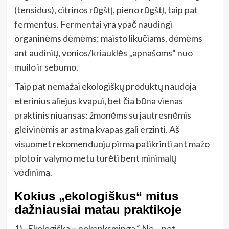
(tensidus), citrinos rūgštį, pieno rūgštį, taip pat
fermentus. Fermentai yra ypač naudingi
organinėms dėmėms: maisto likučiams, dėmėms
ant audinių, vonios/kriauklės „apnašoms“ nuo
muilo ir sebumo.
Taip pat nemažai ekologiškų produktų naudoja
eterinius aliejus kvapui, bet čia būna vienas
praktinis niuansas: žmonėms su jautresnėmis
gleivinėmis ar astma kvapas gali erzinti. Aš
visuomet rekomenduoju pirma patikrinti ant mažo
ploto ir valymo metu turėti bent minimalų
vėdinimą.
Kokius „ekologiškus“ mitus
dažniausiai matau praktikoje
1) „Ekologiška = nekenksminga.“ Ne – net