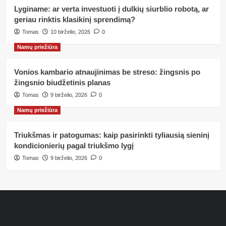
Lyginame: ar verta investuoti į dulkių siurblio robotą, ar
geriau rinktis klasikinį sprendimą?
Tomas
10 birželio, 2026
0
Namų priežiūra
Vonios kambario atnaujinimas be streso: žingsnis po
žingsnio biudžetinis planas
Tomas
9 birželio, 2026
0
Namų priežiūra
Triukšmas ir patogumas: kaip pasirinkti tyliausią sieninį
kondicionierių pagal triukšmo lygį
Tomas
9 birželio, 2026
0