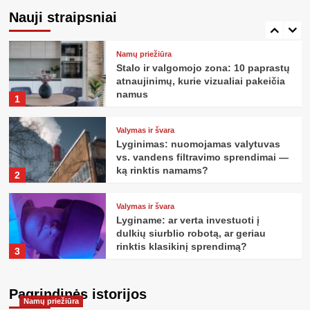
pasirinkti tyliausią sieninį
Nauji straipsniai
kondicionierių pagal triukšmo lygį
5
Namų priežiūra
Stalo ir valgomojo zona: 10 paprastų
atnaujinimų, kurie vizualiai pakeičia
namus
1
Valymas ir švara
Lyginimas: nuomojamas valytuvas
vs. vandens filtravimo sprendimai —
ką rinktis namams?
2
Valymas ir švara
Lyginame: ar verta investuoti į
dulkių siurblio robotą, ar geriau
rinktis klasikinį sprendimą?
3
Namų priežiūra
Pagrindinės istorijos
Vonios kambario atnaujinimas be
Namų priežiūra
streso: žingsnis po žingsnio