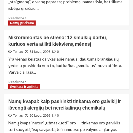
„staigmeną“, o vieną paprastą problemą: namas šyla, bet šiluma
sistema
išbėga greičiau,...
—
kas
Read
Read More
geriau
more
Namų priežiūra
jūsų
about
namams?
Efektyvūs
Mikroremontas be streso: 12 smulkių darbų,
būdai
kuriuos verta atlikti kiekvieną mėnesį
mažinti
sąskaitas
Tomas
31 kovo, 2026
0
už
Yra vienas keistas dalykas apie namus: dauguma brangiausių
šildymą:
gedimų prasideda nuo to, kad kažkas „smulkaus“ buvo atidėta.
10
Varva čia, laša...
sprendimų,
kuriuos
Read
Read More
verta
more
Sveikata ir aplinka
išbandyti
about
Mikroremontas
Namų kvapai: kaip pasirinkti tinkamą oro gaiviklį ir
be
išvengti alergijų bei nereikalingų chemikalų
streso:
12
Tomas
30 kovo, 2026
0
smulkių
Namų kvapai neturi „užmaskuoti“ oro — tinkamas oro gaiviklis
darbų,
turi saugoti jūsų savijautą Jei namuose po valymo ar įjungus
kuriuos