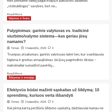
mes perkame valiklį pagal kvapą ir pakuotės žadamas
(kvapai,
„stebuklingas“ savybes, bet ne...
pelėsis,
kondensatas)
Read
Read More
more
Valymas ir švara
about
Prieš
Palyginimas: garinis valytuvas vs. tradicinė
renkantis
siurbimo/valymo sistema—kas geriau jūsų
valymo
namams?
priemones:
kaip
Tomas
3 balandžio, 2026
0
skaityti
Trumpas atsakymas: garinis valytuvas laimi ten, kur svarbiausia
etiketes
higiena ir greitas atnaujinimas Jei jūsų pagrindinis tikslas –
ir
maksimaliai sumažinti paviršių...
išvengti
nereikalingų
Read
Read More
cheminių
more
Šildymas ir energija
medžiagų
about
Palyginimas:
Efektyvūs būdai mažinti sąskaitas už šildymą: 10
garinis
sprendimų, kuriuos verta išbandyti
valytuvas
vs.
Tomas
3 balandžio, 2026
0
tradicinė
Kai pirmą kartą peržiūriu šildymo sąskaitą, dažniausiai matau ne
siurbimo/valymo