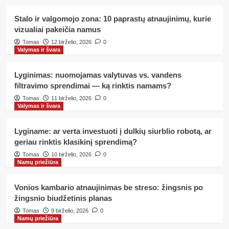
biudžetinis planas
4
Stalo ir valgomojo zona: 10 paprastų atnaujinimų, kurie
vizualiai pakeičia namus
Namų priežiūra
Tomas
12 birželio, 2026
0
Triukšmas ir patogumas: kaip
Valymas ir švara
pasirinkti tyliausią sieninį
kondicionierių pagal triukšmo lygį
5
Lyginimas: nuomojamas valytuvas vs. vandens
filtravimo sprendimai — ką rinktis namams?
Namų priežiūra
Tomas
11 birželio, 2026
0
Stalo ir valgomojo zona: 10 paprastų
Valymas ir švara
atnaujinimų, kurie vizualiai pakeičia
namus
1
Lyginame: ar verta investuoti į dulkių siurblio robotą, ar
geriau rinktis klasikinį sprendimą?
Valymas ir švara
Tomas
10 birželio, 2026
0
Lyginimas: nuomojamas valytuvas
Namų priežiūra
vs. vandens filtravimo sprendimai —
ką rinktis namams?
2
Vonios kambario atnaujinimas be streso: žingsnis po
žingsnio biudžetinis planas
Valymas ir švara
Tomas
9 birželio, 2026
0
Lyginame: ar verta investuoti į
Namų priežiūra
dulkių siurblio robotą, ar geriau