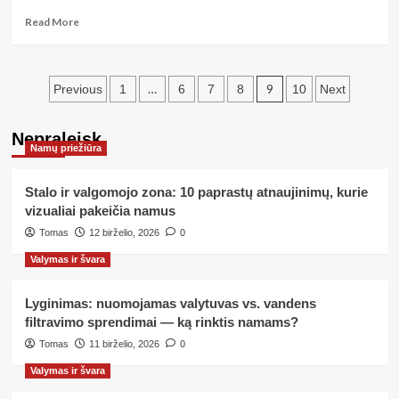
skaitmeninės
Read
Read More
tvarkos
more
about
Švaros
Įrašų
priemonės:
…
9
Previous
1
6
7
8
10
Next
kuo
puslapiavimas
skiriasi
Nepraleisk
universalūs
Namų priežiūra
valikliai
nuo
specializuotų
Stalo ir valgomojo zona: 10 paprastų atnaujinimų, kurie
ir
vizualiai pakeičia namus
ką
Tomas
12 birželio, 2026
0
verta
rinktis
Valymas ir švara
Lyginimas: nuomojamas valytuvas vs. vandens
filtravimo sprendimai — ką rinktis namams?
Tomas
11 birželio, 2026
0
Valymas ir švara