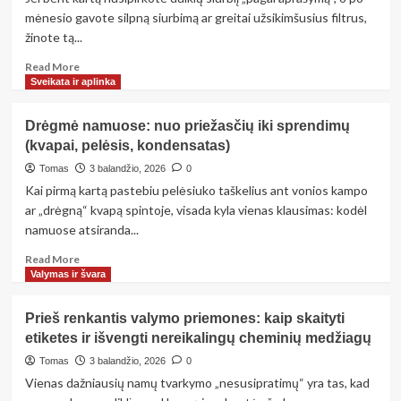
ženklai
mėnesio gavote silpną siurbimą ar greitai užsikimšusius filtrus,
ir
žinote tą...
saugūs
sprendimai
Read
Read More
more
Sveikata ir aplinka
about
Praktinis
Drėgmė namuose: nuo priežasčių iki sprendimų
gidas,
(kvapai, pelėsis, kondensatas)
kaip
išsirinkti
Tomas
3 balandžio, 2026
0
ir
Kai pirmą kartą pastebiu pelėsiuko taškelius ant vonios kampo
prižiūrėti
ar „drėgną“ kvapą spintoje, visada kyla vienas klausimas: kodėl
dulkių
namuose atsiranda...
siurblį
pagal
Read
Read More
namų
more
Valymas ir švara
tipą
about
Drėgmė
Prieš renkantis valymo priemones: kaip skaityti
namuose:
etiketes ir išvengti nereikalingų cheminių medžiagų
nuo
priežasčių
Tomas
3 balandžio, 2026
0
iki
Vienas dažniausių namų tvarkymo „nesusipratimų“ yra tas, kad
sprendimų