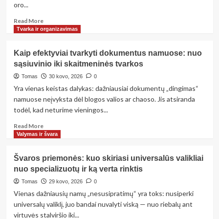
oro...
verta
atlikti
Read
Read More
kiekvieną
more
Tvarka ir organizavimas
mėnesį
about
Namų
Kaip efektyviai tvarkyti dokumentus namuose: nuo
kvapai:
sąsiuvinio iki skaitmeninės tvarkos
kaip
pasirinkti
Tomas
30 kovo, 2026
0
tinkamą
Yra vienas keistas dalykas: dažniausiai dokumentų „dingimas“
oro
namuose neįvyksta dėl blogos valios ar chaoso. Jis atsiranda
gaiviklį
todėl, kad neturime vieningos...
ir
išvengti
Read
Read More
alergijų
more
Valymas ir švara
bei
about
nereikalingų
Kaip
Švaros priemonės: kuo skiriasi universalūs valikliai
chemikalų
efektyviai
nuo specializuotų ir ką verta rinktis
tvarkyti
dokumentus
Tomas
29 kovo, 2026
0
namuose:
Vienas dažniausių namų „nesusipratimų“ yra toks: nusiperki
nuo
universalų valiklį, juo bandai nuvalyti viską — nuo riebalų ant
sąsiuvinio
virtuvės stalviršio iki...
iki