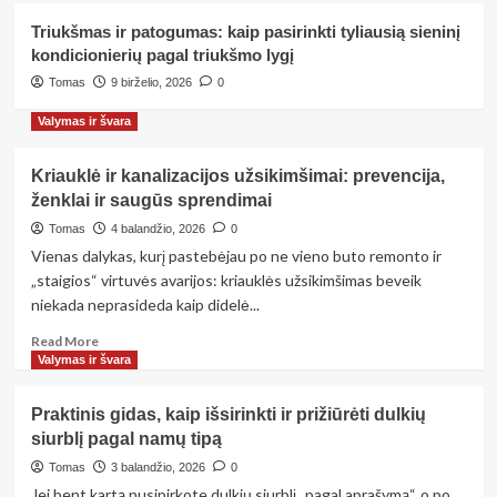
rinktis klasikinį sprendimą?
3
Triukšmas ir patogumas: kaip pasirinkti tyliausią sieninį
kondicionierių pagal triukšmo lygį
Namų priežiūra
Tomas
9 birželio, 2026
0
Vonios kambario atnaujinimas be
streso: žingsnis po žingsnio
Valymas ir švara
biudžetinis planas
4
Kriauklė ir kanalizacijos užsikimšimai: prevencija,
Namų priežiūra
ženklai ir saugūs sprendimai
Triukšmas ir patogumas: kaip
Tomas
4 balandžio, 2026
0
pasirinkti tyliausią sieninį
kondicionierių pagal triukšmo lygį
Vienas dalykas, kurį pastebėjau po ne vieno buto remonto ir
5
„staigios“ virtuvės avarijos: kriauklės užsikimšimas beveik
niekada neprasideda kaip didelė...
Read
Read More
more
Valymas ir švara
about
Kriauklė
Praktinis gidas, kaip išsirinkti ir prižiūrėti dulkių
ir
siurblį pagal namų tipą
kanalizacijos
užsikimšimai:
Tomas
3 balandžio, 2026
0
prevencija,
Jei bent kartą nusipirkote dulkių siurblį „pagal aprašymą“, o po